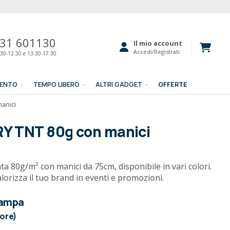
31 601130
Il mio account
Accedi/Registrati
30-12.30 e 13.30-17.30
MENTO
TEMPO LIBERO
ALTRI GADGET
OFFERTE
anici
Y TNT 80g con manici
 80g/m² con manici da 75cm, disponibile in vari colori.
valorizza il tuo brand in eventi e promozioni.
tampa
lore)