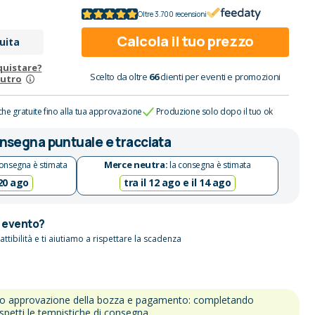
Oltre 3.700 recensioni
Calcola il tuo prezzo
uita
quistare?
Scelto da oltre
66
clienti per eventi e promozioni
eutro
che gratuite fino alla tua approvazione
Produzione solo dopo il tuo ok
nsegna puntuale e tracciata
Merce neutra:
onsegna è stimata
la consegna è stimata
 20 ago
tra il 12 ago e il 14 ago
n evento?
attibilità e ti aiutiamo a rispettare la scadenza
po approvazione della bozza e pagamento: completando
ispetti le tempistiche di consegna.