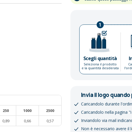
1
Scegli quantità
I
Seleziona il prodotto
Ca
e la quantità desiderata
l’or
Invia il logo quando 
Caricandolo durante l'ordi
250
1000
2500
Caricandolo nella pagina "i
Inviandolo via mail indican
0,89
0,66
0,57
Non è necessario avere il 