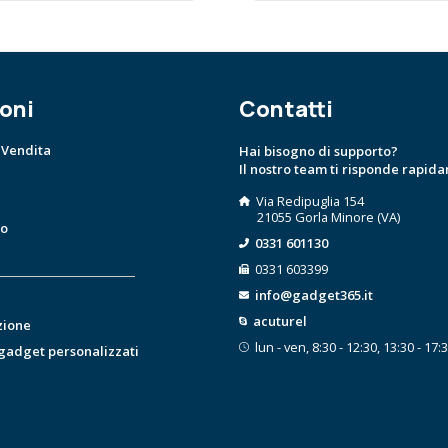
oni
Contatti
 Vendita
Hai bisogno di supporto?
Il nostro team ti risponde rapid
Via Redipuglia 154
21055 Gorla Minore (VA)
to
0331 601130
0331 603399
info@gadget365.it
acuturel
zione
lun - ven, 8:30 - 12:30, 13:30 - 17:
 gadget personalizzati