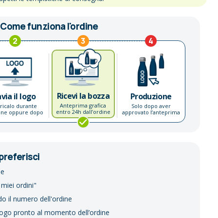
Come funziona l'ordine
2
3
4
Ricevi la bozza
nvia il logo
Produzione
Anteprima grafica
ricalo durante
Solo dopo aver
entro 24h dall’ordine
dine oppure dopo
approvato l’anteprima
preferisci
ne
 miei ordini"
do il numero dell'ordine
logo pronto al momento dell’ordine