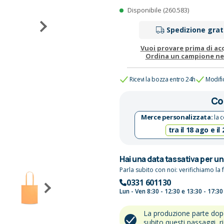
Disponibile (260.583)
Spedizione grat
Vuoi provare prima di ac
Ordina un campione n
Ricevi la bozza entro 24h
Modifi
Co
Merce personalizzata:
la c
tra il 18 ago e il
Hai una data tassativa per u
Parla subito con noi: verifichiamo la f
0331 601130
Lun - Ven 8:30 - 12:30 e 13:30 - 17:30
La produzione parte do
subito questi passaggi, r