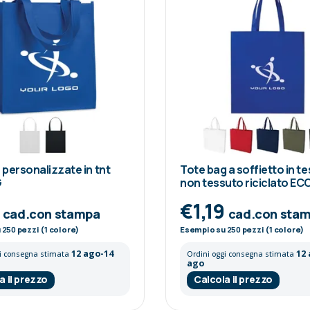
personalizzate in tnt
Tote bag a soffietto in t
G
non tessuto riciclato E
5
€1,19
cad.con stampa
cad.con sta
u
250
pezzi (1 colore)
Esempio su
250
pezzi (1 colore)
12 ago-14
12
gi consegna stimata
Ordini oggi consegna stimata
ago
a il prezzo
Calcola il prezzo