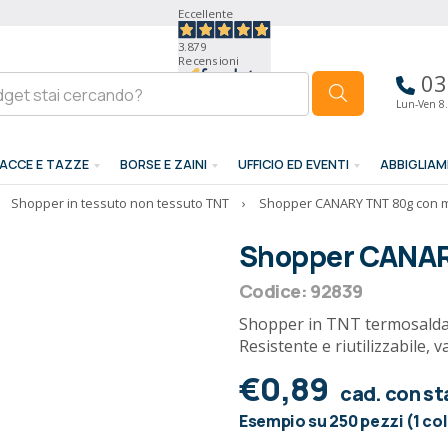
Eccellente
3.879
Recensioni
03
Lun-Ven 8.
ACCE E TAZZE
BORSE E ZAINI
UFFICIO ED EVENTI
ABBIGLIA
Shopper in tessuto non tessuto TNT
›
Shopper CANARY TNT 80g con m
Shopper CANAR
Codice: 92839
Shopper in TNT termosaldata
Resistente e riutilizzabile, 
€0,89
cad. con s
Esempio su 250 pezzi (1 co