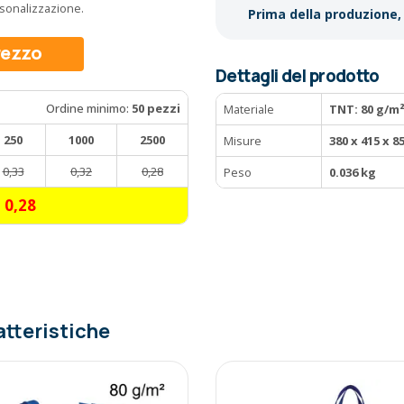
ersonalizzazione.
Prima della produzione, 
prezzo
Dettagli del prodotto
Ordine minimo:
50 pezzi
Materiale
TNT: 80 g/m
250
1000
2500
Misure
380 x 415 x 
0,33
0,32
0,28
Peso
0.036 kg
0,28
atteristiche