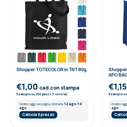
Shopper TOTECOLOR in TNT 80g
Shopper 
APO BA
€1,00
€1,1
cad.con stampa
Esempio su
250
pezzi (1 colore)
Esempio s
12 ago-14
Ordini oggi consegna stimata
Ordini og
ago
ago
Calcola il prezzo
Calcol