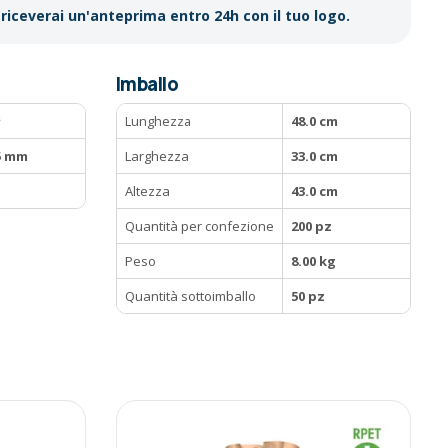
riceverai un'anteprima entro 24h con il tuo logo.
Imballo
²
Lunghezza
48.0 cm
85 mm
Larghezza
33.0 cm
Altezza
43.0 cm
Quantità per confezione
200 pz
Peso
8.00 kg
Quantità sottoimballo
50 pz