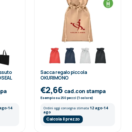
essuto
Sacca regalo piccola
COSEAL
OKURIMONO
€2,66
mpa
cad.con stampa
Esempio su
250
pezzi (1 colore)
 ago-14
12 ago-14
Ordini oggi consegna stimata
ago
Calcola il prezzo