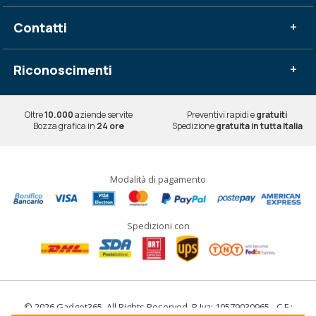
Contatti
+
Riconoscimenti
+
Oltre
10.000
aziende servite
Preventivi rapidi e
gratuiti
Bozza grafica in
24 ore
Spedizione
gratuita in tutta Italia
Modalità di pagamento
Spedizioni con
© 2026 Gadget365. All Rights Reserved. P.Iva: 10579030965 - C.F.: