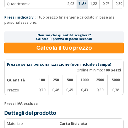
1,37
Quadricromia
2,02
1,22
0,97
0,89
Prezzi indicativi:
il tuo prezzo finale viene calcolato in base alla
personalizzazione.
Non sai che quantità scegliere?
Calcola il prezzo in pochi secondi
Calcola il tuo prezzo
Prezzo senza personalizzazione (non include stampa)
Ordine minimo:
100 pezzi
Quantità
100
250
500
1000
2500
5000
Prezzo
0,70
0,46
0,45
0,43
0,39
0,38
Prezzi IVA esclusa
Dettagli del prodotto
Materiale
Carta Riciclata