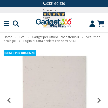
0331 601130
Eccellente
3.877
Recensioni
Home
›
Eco
›
Gadget per Ufficio Ecosostenibili
›
Set ufficio
ecologici
›
Foglio di carta riciclata con semi ASIDI
IDEALE PER URGENZE