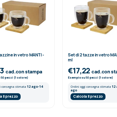
tazzine in vetro MANTI -
Set di 2 tazze in vetro MA
ml
13
€17,22
cad.con stampa
cad.con s
u
50
pezzi (1 colore)
Esempio su
50
pezzi (1 colore)
12 ago-14
12
gi consegna stimata
Ordini oggi consegna stimata
ago
a il prezzo
Calcola il prezzo