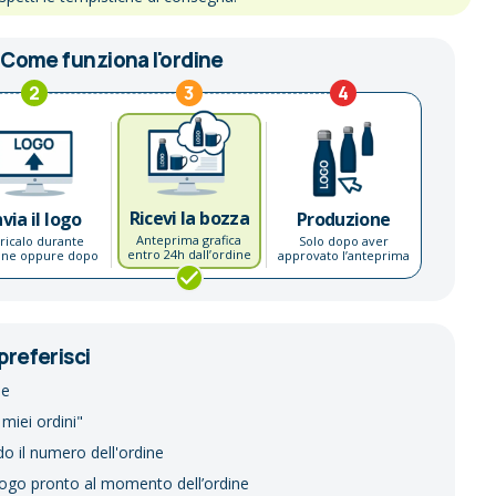
Come funziona l'ordine
2
3
4
Ricevi la bozza
nvia il logo
Produzione
Anteprima grafica
ricalo durante
Solo dopo aver
entro 24h dall’ordine
dine oppure dopo
approvato l’anteprima
preferisci
ne
 miei ordini"
do il numero dell'ordine
logo pronto al momento dell’ordine