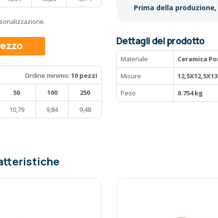
Prima della produzione, 
ersonalizzazione.
Dettagli del prodotto
prezzo
Materiale
Ceramica Po
Ordine minimo:
10 pezzi
Misure
12,5X12,5X1
50
100
250
Peso
0.754 kg
10,79
9,84
9,48
atteristiche