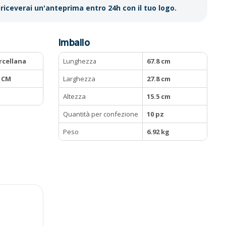
riceverai un'anteprima entro 24h con il tuo logo.
Imballo
rcellana
Lunghezza
67.8 cm
3 CM
Larghezza
27.8 cm
Altezza
15.5 cm
Quantità per confezione
10 pz
Peso
6.92 kg