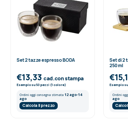
Set 2 tazze espresso BODA
Set di 2 
250 ml
€13,33
€15,
cad.con stampa
Esempio su
50
pezzi (1 colore)
Esempio s
12 ago-14
Ordini oggi consegna stimata
Ordini og
ago
ago
Calcola il prezzo
Calcol