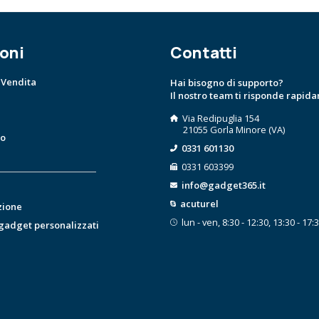
oni
Contatti
 Vendita
Hai bisogno di supporto?
Il nostro team ti risponde rapid
Via Redipuglia 154
21055 Gorla Minore (VA)
to
0331 601130
0331 603399
info@gadget365.it
acuturel
zione
lun - ven, 8:30 - 12:30, 13:30 - 17:
 gadget personalizzati