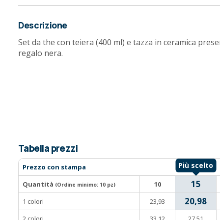
Descrizione
Set da the con teiera (400 ml) e tazza in ceramica pres
regalo nera.
Tabella prezzi
Prezzo con stampa
15
Quantità
10
(Ordine minimo:
10 pz
)
20,98
1 colori
23,93
2 colori
33,12
27,51