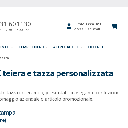
31 601130
Il mio account
Accedi/Registrati
30-12.30 e 13.30-17.30
MENTO
TEMPO LIBERO
ALTRI GADGET
OFFERTE
izzata
 teiera e tazza personalizzata
l e tazza in ceramica, presentato in elegante confezione
 omaggio aziendale o articolo promozionale.
stampa
ore)