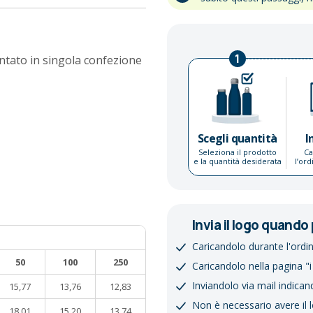
1
entato in singola confezione
Scegli quantità
I
Seleziona il prodotto
Ca
e la quantità desiderata
l’or
Invia il logo quando 
Caricandolo durante l'ordi
50
100
250
Caricandolo nella pagina "i
Inviandolo via mail indican
15,77
13,76
12,83
Non è necessario avere il 
18,01
15,20
13,74