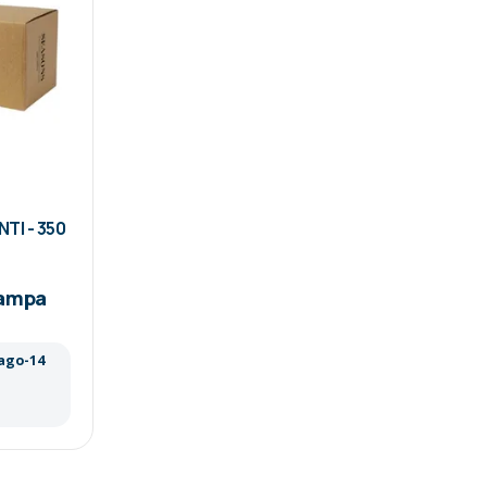
NTI - 350
tampa
 ago-14