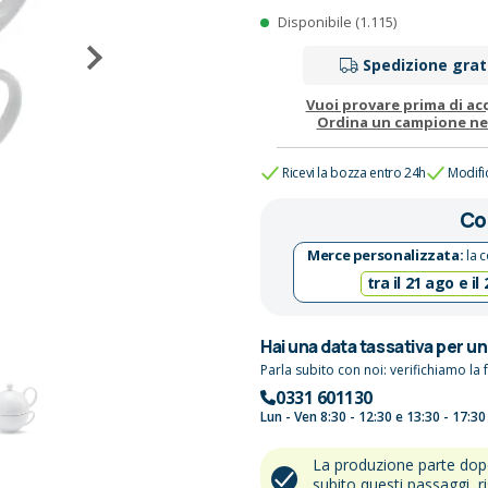
Disponibile (1.115)
Spedizione grat
Vuoi provare prima di ac
Ordina un campione n
Ricevi la bozza entro 24h
Modifi
Co
Merce personalizzata:
la c
tra il 21 ago e il
Hai una data tassativa per u
Parla subito con noi: verifichiamo la f
0331 601130
Lun - Ven 8:30 - 12:30 e 13:30 - 17:30
La produzione parte do
subito questi passaggi, r