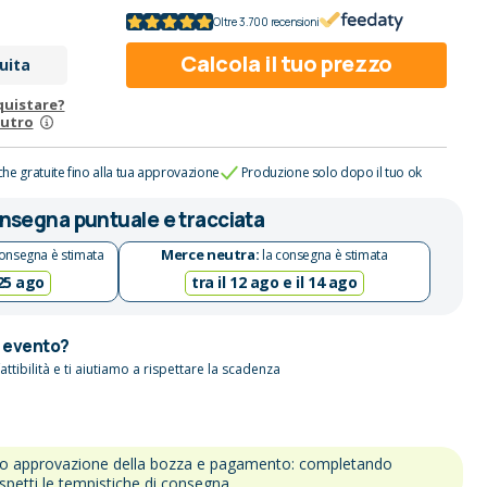
Oltre 3.700 recensioni
Calcola il tuo prezzo
uita
quistare?
eutro
che gratuite fino alla tua approvazione
Produzione solo dopo il tuo ok
nsegna puntuale e tracciata
Merce neutra:
onsegna è stimata
la consegna è stimata
 25 ago
tra il 12 ago e il 14 ago
n evento?
attibilità e ti aiutiamo a rispettare la scadenza
po approvazione della bozza e pagamento: completando
ispetti le tempistiche di consegna.