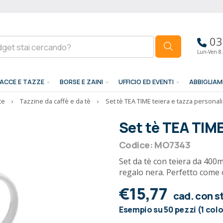
03
Lun-Ven 8.
ACCE E TAZZE
BORSE E ZAINI
UFFICIO ED EVENTI
ABBIGLIA
te
›
Tazzine da caffè e da tè
›
Set tè TEA TIME teiera e tazza personal
Set tè TEA TIME
Codice: MO7343
Set da tè con teiera da 400m
regalo nera. Perfetto come
€15,77
cad. con 
Esempio su 50 pezzi (1 col