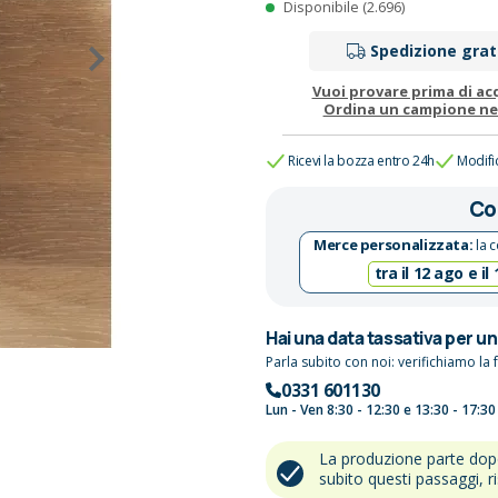
Disponibile (2.696)
Spedizione grat
Vuoi provare prima di ac
Ordina un campione n
Ricevi la bozza entro 24h
Modifi
Co
Merce personalizzata:
la c
tra il 12 ago e il
Hai una data tassativa per u
Parla subito con noi: verifichiamo la f
0331 601130
Lun - Ven 8:30 - 12:30 e 13:30 - 17:30
La produzione parte do
subito questi passaggi, r