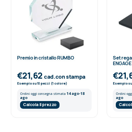
Premio in cristallo RUMBO
Set rega
ENGAGE
€21,62
€21,
cad.con stampa
Esempio su
10
pezzi (1 colore)
Esempio s
14 ago-18
Ordini oggi consegna stimata
Ordini og
ago
ago
Calcola il prezzo
Calcol