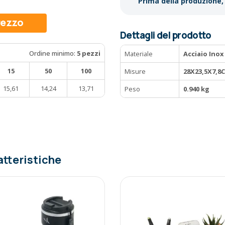
Prima della produzione, 
prezzo
Dettagli del prodotto
Ordine minimo:
5 pezzi
Materiale
Acciaio Inox
15
50
100
Misure
28X23,5X7,8
15,61
14,24
13,71
Peso
0.940 kg
atteristiche