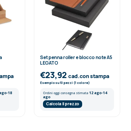
a
Set penna roller e blocco note A5
LEGATO
€23,92
tampa
cad.con stampa
Esempio su
10
pezzi (1 colore)
 ago-18
12 ago-14
Ordini oggi consegna stimata
ago
Calcola il prezzo