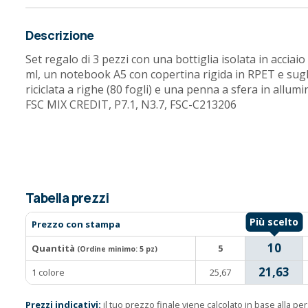
Descrizione
Set regalo di 3 pezzi con una bottiglia isolata in acciai
ml, un notebook A5 con copertina rigida in RPET e sug
riciclata a righe (80 fogli) e una penna a sfera in allumi
FSC MIX CREDIT, P7.1, N3.7, FSC-C213206
Tabella prezzi
Prezzo con stampa
10
Quantità
5
(Ordine minimo:
5 pz
)
21,63
1 colore
25,67
Prezzi indicativi:
il tuo prezzo finale viene calcolato in base alla p