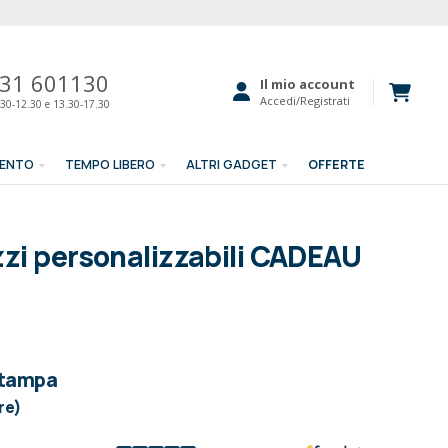
31 601130
Il mio account
Accedi/Registrati
30-12.30 e 13.30-17.30
MENTO
TEMPO LIBERO
ALTRI GADGET
OFFERTE
zzi personalizzabili CADEAU
stampa
re)