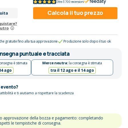
Oltre 3.700 recensioni
Calcola il tuo prezzo
uita
quistare?
eutro
che gratuite fino alla tua approvazione
Produzione solo dopo il tuo ok
nsegna puntuale e tracciata
Merce neutra:
onsegna è stimata
la consegna è stimata
 14 ago
tra il 12 ago e il 14 ago
n evento?
attibilità e ti aiutiamo a rispettare la scadenza
po approvazione della bozza e pagamento: completando
ispetti le tempistiche di consegna.