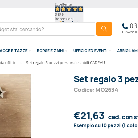
Eccellente
3.879
Recensioni
03
Lun-Ven 8.
ACCE E TAZZE
BORSE E ZAINI
UFFICIO ED EVENTI
ABBIGLIA
da ufficio
›
Set regalo 3 pezzi personalizzabili CADEAU
Set regalo 3 pe
Codice: MO2634
€21,63
cad. con 
Esempio su 10 pezzi (1 colo