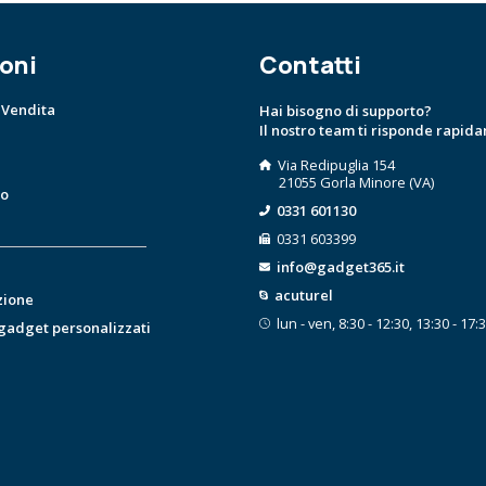
oni
Contatti
 Vendita
Hai bisogno di supporto?
Il nostro team ti risponde rapid
Via Redipuglia 154
21055 Gorla Minore (VA)
to
0331 601130
0331 603399
info@gadget365.it
acuturel
zione
lun - ven, 8:30 - 12:30, 13:30 - 17:
 gadget personalizzati