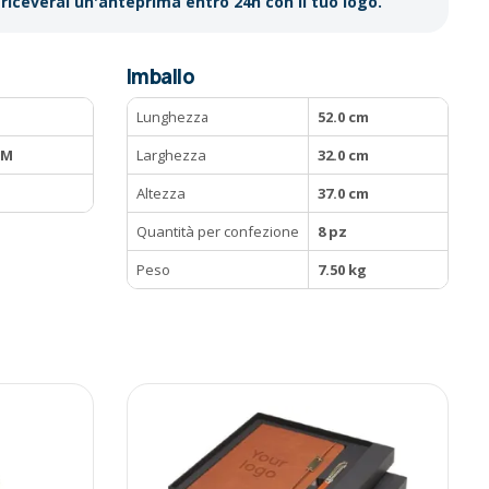
riceverai un'anteprima entro 24h con il tuo logo.
Imballo
Lunghezza
52.0 cm
CM
Larghezza
32.0 cm
Altezza
37.0 cm
Quantità per confezione
8 pz
Peso
7.50 kg