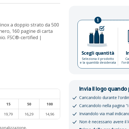
1
o inox a doppio strato da 500
hero, 160 pagine di carta
nio. FSC®-certified |
Scegli quantità
I
Seleziona il prodotto
Ca
e la quantità desiderata
l’or
Invia il logo quando 
Caricandolo durante l'ordi
15
50
100
Caricandolo nella pagina "i
Inviandolo via mail indican
19,79
16,29
14,96
Non è necessario avere il 
ersonalizzazione.