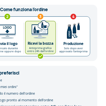
Come funziona l'ordine
2
3
4
Ricevi la bozza
nvia il logo
Produzione
Anteprima grafica
ricalo durante
Solo dopo aver
entro 24h dall’ordine
dine oppure dopo
approvato l’anteprima
preferisci
ne
 miei ordini"
do il numero dell'ordine
logo pronto al momento dell’ordine