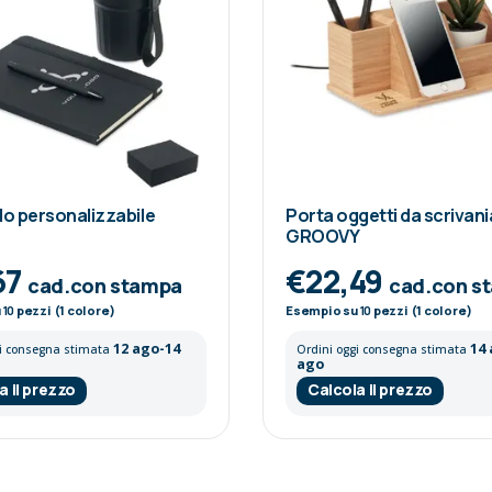
lo personalizzabile
Porta oggetti da scrivani
GROOVY
67
€22,49
cad.con stampa
cad.con s
u
10
pezzi (1 colore)
Esempio su
10
pezzi (1 colore)
12 ago-14
14
gi consegna stimata
Ordini oggi consegna stimata
ago
a il prezzo
Calcola il prezzo