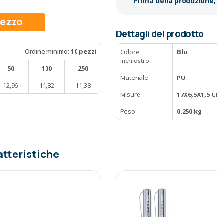
Prima della produzione, 
prezzo
Dettagli del prodotto
Ordine minimo:
10 pezzi
Colore
Blu
inchiostro
50
100
250
Materiale
PU
12,96
11,82
11,38
Misure
17X6,5X1,5 
Peso
0.250 kg
atteristiche