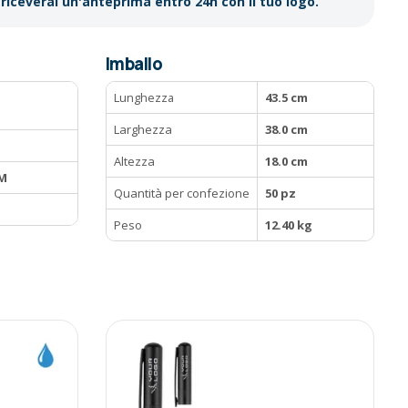
riceverai un'anteprima entro 24h con il tuo logo.
Imballo
Lunghezza
43.5 cm
Larghezza
38.0 cm
Altezza
18.0 cm
CM
Quantità per confezione
50 pz
Peso
12.40 kg