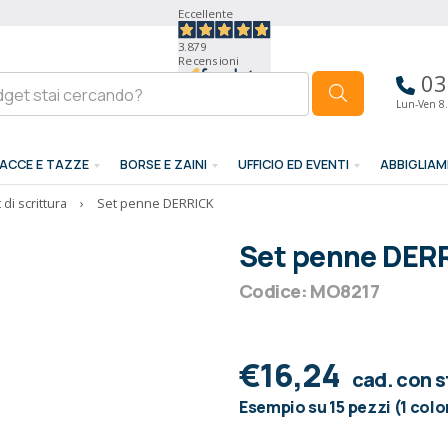
Eccellente
3.879
Recensioni
03
Lun-Ven 8.
ACCE E TAZZE
BORSE E ZAINI
UFFICIO ED EVENTI
ABBIGLIA
 di scrittura
›
Set penne DERRICK
Set penne DER
Codice: MO8217
€16,24
cad. con 
Esempio su 15 pezzi (1 colo