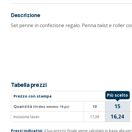
Descrizione
Set penne in confezione regalo. Penna twist e roller con 
Tabella prezzi
Prezzo con stampa
15
Quantità
10
(Ordine minimo:
10 pz
)
16,24
Incisione laser
17,39
Prezzi indicativi:
il tuo prezzo finale viene calcolato in base alla p