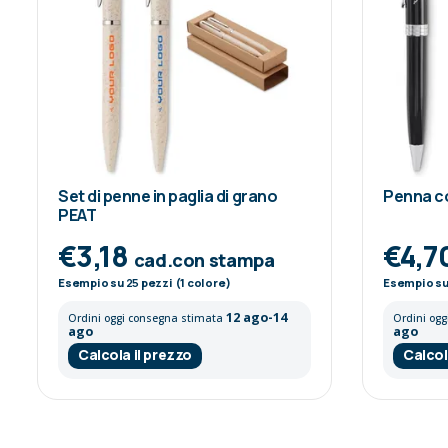
Set di penne in paglia di grano
Penna co
PEAT
€3,18
€4,7
cad.con stampa
Esempio su
25
pezzi (1 colore)
Esempio s
12 ago-14
Ordini oggi consegna stimata
Ordini og
ago
ago
Calcola il prezzo
Calcol