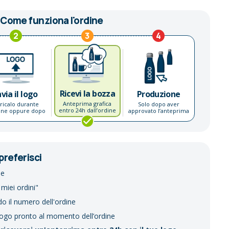
Come funziona l'ordine
2
3
4
Ricevi la bozza
nvia il logo
Produzione
Anteprima grafica
ricalo durante
Solo dopo aver
entro 24h dall’ordine
dine oppure dopo
approvato l’anteprima
preferisci
ne
 miei ordini"
do il numero dell'ordine
logo pronto al momento dell’ordine