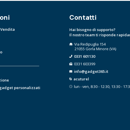
oni
Contatti
 Vendita
Hai bisogno di supporto?
Il nostro team ti risponde rapid
Via Redipuglia 154
21055 Gorla Minore (VA)
to
0331 601130
0331 603399
info@gadget365.it
acuturel
zione
lun - ven, 8:30 - 12:30, 13:30 - 17:
 gadget personalizzati