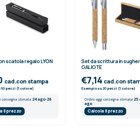
n scatola regalo LYON
Set da scrittura in sughe
GALIOTE
0
€7,14
cad.con stampa
cad.con sta
u
50
pezzi (1 colore)
Esempio su
20
pezzi (1 colore)
24 ago-26
25
gi consegna stimata
Ordini oggi consegna stimata
ago
a il prezzo
Calcola il prezzo