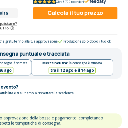
Oltre 3.700 recensioni
Calcola il tuo prezzo
uita
quistare?
eutro
che gratuite fino alla tua approvazione
Produzione solo dopo il tuo ok
nsegna puntuale e tracciata
Merce neutra:
onsegna è stimata
la consegna è stimata
 26 ago
tra il 12 ago e il 14 ago
n evento?
attibilità e ti aiutiamo a rispettare la scadenza
po approvazione della bozza e pagamento: completando
ispetti le tempistiche di consegna.