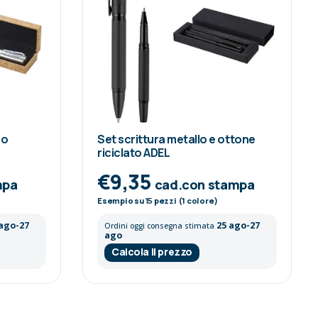
ro
Set scrittura metallo e ottone
riciclato ADEL
€9,35
mpa
cad.con stampa
Esempio su
15
pezzi (1 colore)
 ago-27
25 ago-27
Ordini oggi consegna stimata
ago
Calcola il prezzo