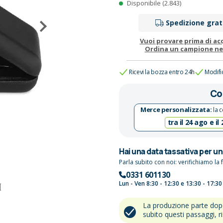
Disponibile (2.843)
Spedizione grat
Vuoi provare prima di ac
Ordina un campione n
Ricevi la bozza entro 24h
Modifi
Co
Merce personalizzata:
la c
tra il 24 ago e il
Hai una data tassativa per u
Parla subito con noi: verifichiamo la f
0331 601130
Lun - Ven 8:30 - 12:30 e 13:30 - 17:30
La produzione parte do
subito questi passaggi, r