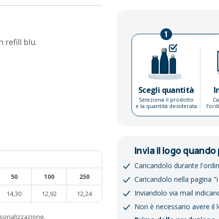
1
refill blu.
Scegli quantità
I
Seleziona il prodotto
Ca
e la quantità desiderata
l’or
Invia il logo quando 
Caricandolo durante l'ordi
50
100
250
Caricandolo nella pagina "i
Inviandolo via mail indican
14,30
12,92
12,24
Non è necessario avere il 
ersonalizzazione.