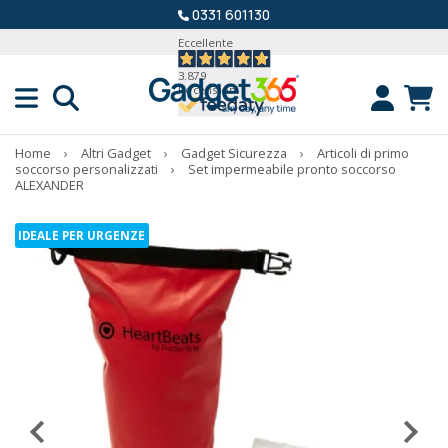
0331 601130
Eccellente
3.879
Recensioni
Home
›
Altri Gadget
›
Gadget Sicurezza
›
Articoli di primo
soccorso personalizzati
›
Set impermeabile pronto soccorso
ALEXANDER
IDEALE PER URGENZE