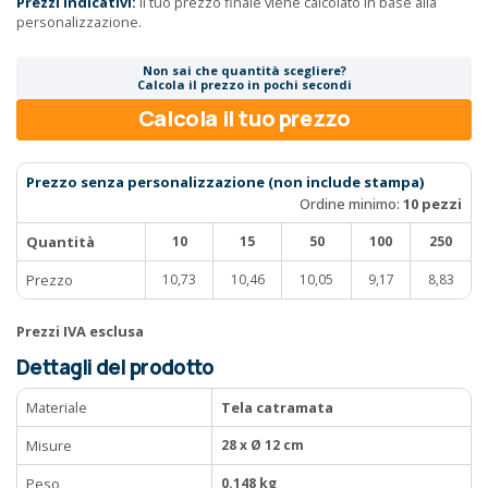
Prezzi indicativi:
il tuo prezzo finale viene calcolato in base alla
personalizzazione.
Non sai che quantità scegliere?
Calcola il prezzo in pochi secondi
Calcola il tuo prezzo
Prezzo senza personalizzazione (non include stampa)
Ordine minimo:
10 pezzi
Quantità
10
15
50
100
250
Prezzo
10,73
10,46
10,05
9,17
8,83
Prezzi IVA esclusa
Dettagli del prodotto
Materiale
Tela catramata
Misure
28 x Ø 12 cm
Peso
0.148 kg