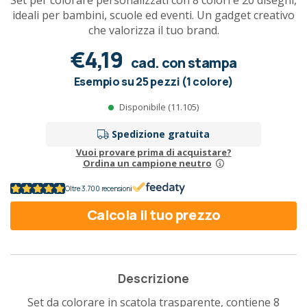
Set per colorare personalizzati con 8 colori e 20 disegni,
ideali per bambini, scuole ed eventi. Un gadget creativo
che valorizza il tuo brand.
€4,19
cad. con stampa
Esempio su 25 pezzi (1 colore)
Disponibile (11.105)
Spedizione gratuita
Vuoi provare prima di acquistare?
Ordina un campione neutro
Oltre 3.700 recensioni
Calcola il tuo prezzo
Descrizione
Set da colorare in scatola trasparente, contiene 8