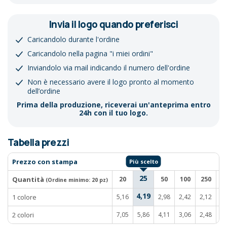
Invia il logo quando preferisci
Caricandolo durante l'ordine
Caricandolo nella pagina "i miei ordini"
Inviandolo via mail indicando il numero dell'ordine
Non è necessario avere il logo pronto al momento
dell’ordine
Prima della produzione, riceverai un'anteprima entro
24h con il tuo logo.
Tabella prezzi
Prezzo con stampa
25
Quantità
20
50
100
250
5
(Ordine minimo:
20 pz
)
4,19
1 colore
5,16
2,98
2,42
2,12
1,
2 colori
7,05
5,86
4,11
3,06
2,48
2,