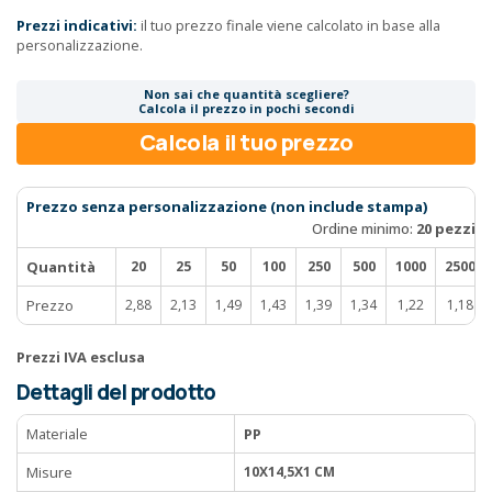
Prezzi indicativi:
il tuo prezzo finale viene calcolato in base alla
personalizzazione.
Non sai che quantità scegliere?
Calcola il prezzo in pochi secondi
Calcola il tuo prezzo
Prezzo senza personalizzazione (non include stampa)
Ordine minimo:
20 pezzi
Quantità
20
25
50
100
250
500
1000
2500
Prezzo
2,88
2,13
1,49
1,43
1,39
1,34
1,22
1,18
Prezzi IVA esclusa
Dettagli del prodotto
Materiale
PP
Misure
10X14,5X1 CM