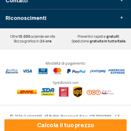
Contatti
+
Riconoscimenti
+
Oltre
10.000
aziende servite
Preventivi rapidi e
gratuiti
Bozza grafica in
24 ore
Spedizione
gratuita in tutta Italia
Modalità di pagamento
Spedizioni con
© 2026 Gadget365. All Rights Reserved. P.Iva: 10579030965 - C.F.:
10579030965
Calcola il tuo prezzo