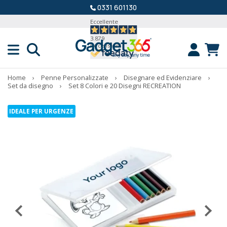
0331 601130
Eccellente
3.879
Recensioni
Home
›
Penne Personalizzate
›
Disegnare ed Evidenziare
›
Set da disegno
›
Set 8 Colori e 20 Disegni RECREATION
IDEALE PER URGENZE