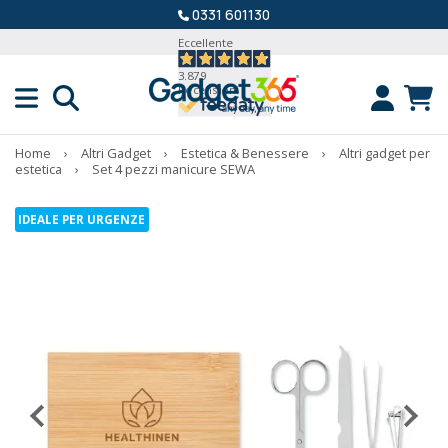
0331 601130
Eccellente
3.879
Recensioni
Home
›
Altri Gadget
›
Estetica & Benessere
›
Altri gadget per
estetica
›
Set 4 pezzi manicure SEWA
IDEALE PER URGENZE