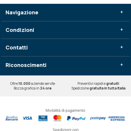
Navigazione
+
Condizioni
+
Contatti
+
Riconoscimenti
+
Oltre
10.000
aziende servite
Preventivi rapidi e
gratuiti
Bozza grafica in
24 ore
Spedizione
gratuita in tutta Italia
Modalità di pagamento
Spedizioni con