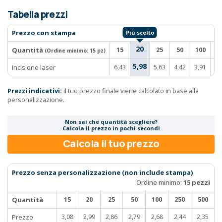
Tabella prezzi
Prezzo con stampa
20
Quantità
15
25
50
100
2
(Ordine minimo:
15 pz
)
5,98
Incisione laser
6,43
5,63
4,42
3,91
3,
Prezzi indicativi:
il tuo prezzo finale viene calcolato in base alla
personalizzazione.
Non sai che quantità scegliere?
Calcola il prezzo in pochi secondi
Calcola il tuo prezzo
Prezzo senza personalizzazione (non include stampa)
Ordine minimo:
15 pezzi
Quantità
15
20
25
50
100
250
500
Prezzo
3,08
2,99
2,86
2,79
2,68
2,44
2,35