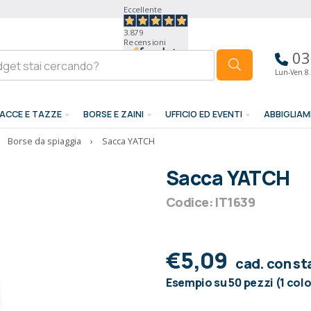
Eccellente
3.879
Recensioni
03
Lun-Ven 8.
ACCE E TAZZE
BORSE E ZAINI
UFFICIO ED EVENTI
ABBIGLIA
Borse da spiaggia
›
Sacca YATCH
Sacca YATCH
Codice: IT1639
€5,09
cad. con s
Esempio su 50 pezzi (1 col