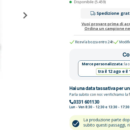
Disponibile (5.459)
Spedizione grat
Vuoi provare prima di ac
Ordina un campione n
Ricevi la bozza entro 24h
Modifi
Co
Merce personalizzata:
la c
tra il 12 ago e il
Hai una data tassativa per u
Parla subito con noi: verifichiamo la f
0331 601130
Lun - Ven 8:30 - 12:30 e 13:30 - 17:30
La produzione parte do
subito questi passaggi, r