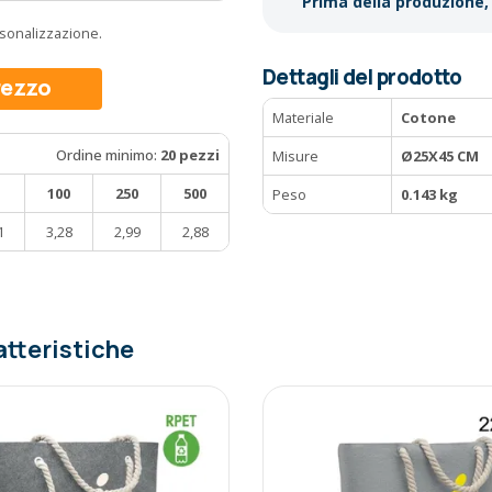
Prima della produzione, 
ersonalizzazione.
Dettagli del prodotto
prezzo
Materiale
Cotone
Ordine minimo:
20 pezzi
Misure
Ø25X45 CM
100
250
500
Peso
0.143 kg
1
3,28
2,99
2,88
atteristiche