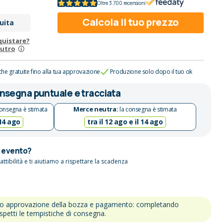
Oltre 3.700 recensioni
Calcola il tuo prezzo
uita
quistare?
eutro
che gratuite fino alla tua approvazione
Produzione solo dopo il tuo ok
nsegna puntuale e tracciata
Merce neutra:
onsegna è stimata
la consegna è stimata
 14 ago
tra il 12 ago e il 14 ago
n evento?
attibilità e ti aiutiamo a rispettare la scadenza
po approvazione della bozza e pagamento: completando
ispetti le tempistiche di consegna.