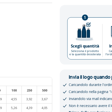
1
Scegli quantità
I
Seleziona il prodotto
Ca
e la quantità desiderata
l’or
Invia il logo quando 
Caricandolo durante l'ordi
0
100
250
500
Caricandolo nella pagina "i
Inviandolo via mail indican
09
4,55
3,92
3,67
Non è necessario avere il 
29
5,26
4,39
4,05