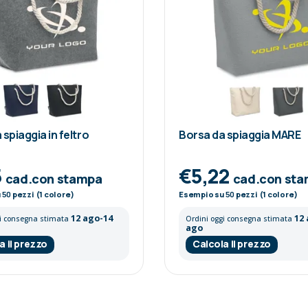
spiaggia in feltro
Borsa da spiaggia MARE
5
€5,22
cad.con stampa
cad.con st
u
50
pezzi (1 colore)
Esempio su
50
pezzi (1 colore)
12 ago-14
12
gi consegna stimata
Ordini oggi consegna stimata
ago
a il prezzo
Calcola il prezzo