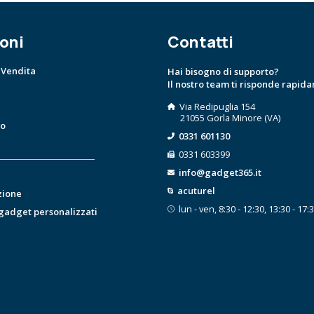
oni
Contatti
 Vendita
Hai bisogno di supporto?
Il nostro team ti risponde rapid
Via Redipuglia 154
21055 Gorla Minore (VA)
to
0331 601130
0331 603399
info@gadget365.it
acuturel
zione
lun - ven, 8:30 - 12:30, 13:30 - 17:
 gadget personalizzati