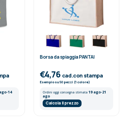
Borsa da spiaggia PANTAI
€4,76
ampa
cad.con stampa
Esempio su
50
pezzi (1 colore)
 ago-14
19 ago-21
Ordini oggi consegna stimata
ago
Calcola il prezzo