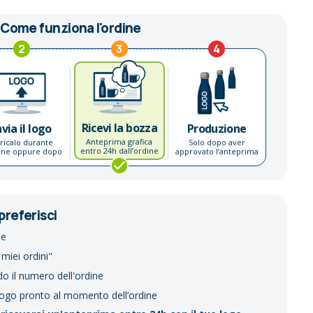
Come funziona l'ordine
2
3
4
Ricevi la bozza
nvia il logo
Produzione
Anteprima grafica
ricalo durante
Solo dopo aver
entro 24h dall’ordine
dine oppure dopo
approvato l’anteprima
preferisci
ne
 miei ordini"
do il numero dell'ordine
logo pronto al momento dell’ordine