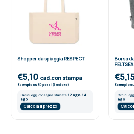
Shopper da spiaggia RESPECT
Borsa da 
FELTSEA
€5,10
€5,1
cad.con stampa
Esempio su
50
pezzi (1 colore)
Esempio s
12 ago-14
Ordini oggi consegna stimata
Ordini og
ago
ago
Calcola il prezzo
Calcol