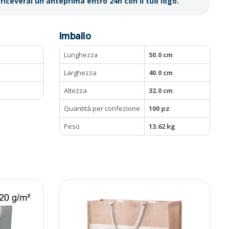
riceverai un'anteprima entro 24h con il tuo logo.
Imballo
Lunghezza
50.0 cm
Larghezza
40.0 cm
Altezza
32.0 cm
Quantità per confezione
100 pz
Peso
13.62 kg