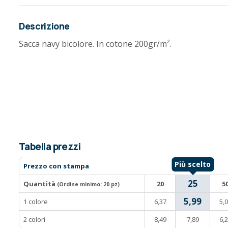
Descrizione
Sacca navy bicolore. In cotone 200gr/m².
Tabella prezzi
Prezzo con stampa
25
Quantità
20
5
(Ordine minimo:
20 pz
)
5,99
1 colore
6,37
5,
2 colori
8,49
7,89
6,