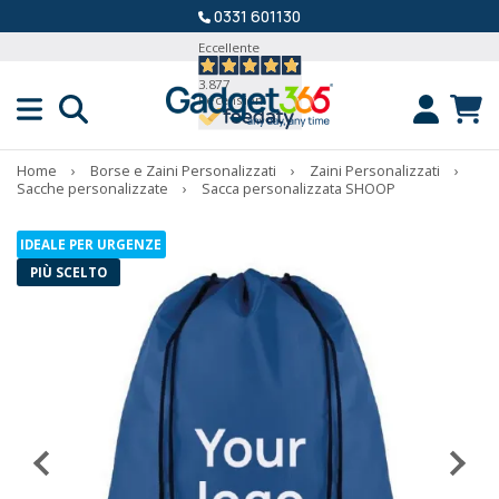
0331 601130
Eccellente
3.877
Recensioni
Home
›
Borse e Zaini Personalizzati
›
Zaini Personalizzati
›
Sacche personalizzate
›
Sacca personalizzata SHOOP
IDEALE PER URGENZE
PIÙ SCELTO