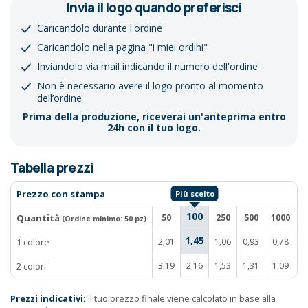
Invia il logo quando preferisci
Caricandolo durante l'ordine
Caricandolo nella pagina "i miei ordini"
Inviandolo via mail indicando il numero dell'ordine
Non è necessario avere il logo pronto al momento
dell’ordine
Prima della produzione, riceverai un'anteprima entro
24h con il tuo logo.
Tabella prezzi
Prezzo con stampa
100
Quantità
50
250
500
1000
2
(Ordine minimo:
50 pz
)
1,45
1 colore
2,01
1,06
0,93
0,78
0
2 colori
3,19
2,16
1,53
1,31
1,09
1
Prezzi indicativi:
il tuo prezzo finale viene calcolato in base alla