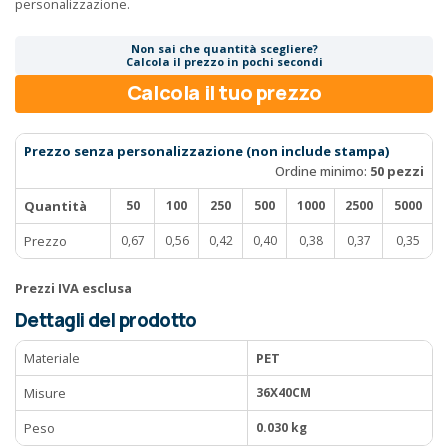
personalizzazione.
Non sai che quantità scegliere?
Calcola il prezzo in pochi secondi
Calcola il tuo prezzo
Prezzo senza personalizzazione (non include stampa)
Ordine minimo:
50 pezzi
Quantità
50
100
250
500
1000
2500
5000
Prezzo
0,67
0,56
0,42
0,40
0,38
0,37
0,35
Prezzi IVA esclusa
Dettagli del prodotto
Materiale
PET
Misure
36X40CM
Peso
0.030 kg