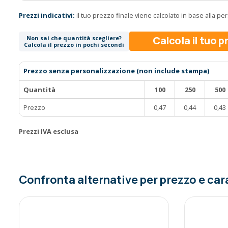
Prezzi indicativi:
il tuo prezzo finale viene calcolato in base alla p
Calcola il tuo 
Non sai che quantità scegliere?
Calcola il prezzo in pochi secondi
Prezzo senza personalizzazione (non include stampa)
Quantità
100
250
500
Prezzo
0,47
0,44
0,43
Prezzi IVA esclusa
Confronta alternative per prezzo e car