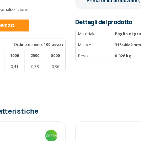
Prima della produzione, 
ersonalizzazione.
Dettagli del prodotto
prezzo
Materiale
Paglia di gr
Ordine minimo:
100 pezzi
Misure
315×40×2 mm
1000
2500
5000
Peso
0.026 kg
0,41
0,38
0,36
atteristiche