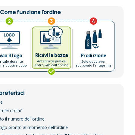
Come funziona l'ordine
2
3
4
Ricevi la bozza
nvia il logo
Produzione
Anteprima grafica
ricalo durante
Solo dopo aver
entro 24h dall’ordine
dine oppure dopo
approvato l’anteprima
preferisci
ne
 miei ordini"
do il numero dell'ordine
logo pronto al momento dell’ordine