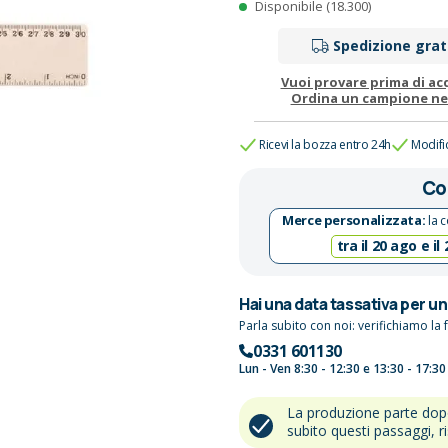
Disponibile (18.300)
Spedizione grat
Vuoi provare prima di ac
Ordina un campione n
Ricevi la bozza entro 24h
Modifi
Co
Merce personalizzata:
la c
tra il 20 ago e il
Hai una data tassativa per u
Parla subito con noi: verifichiamo la f
0331 601130
Lun - Ven 8:30 - 12:30 e 13:30 - 17:30
La produzione parte do
subito questi passaggi, r