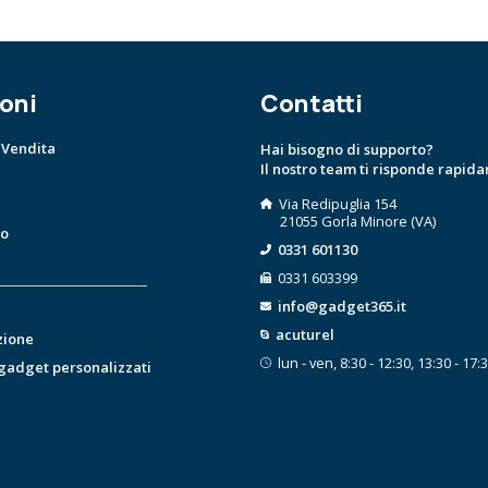
oni
Contatti
 Vendita
Hai bisogno di supporto?
Il nostro team ti risponde rapid
Via Redipuglia 154
21055 Gorla Minore (VA)
to
0331 601130
0331 603399
info@gadget365.it
acuturel
zione
lun - ven, 8:30 - 12:30, 13:30 - 17:
 gadget personalizzati