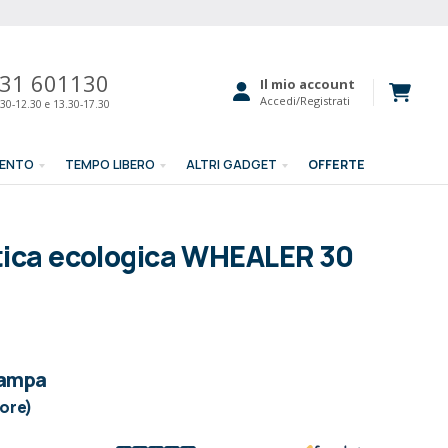
31 601130
Il mio account
Accedi/Registrati
30-12.30 e 13.30-17.30
MENTO
TEMPO LIBERO
ALTRI GADGET
OFFERTE
stica ecologica WHEALER 30
tampa
lore)