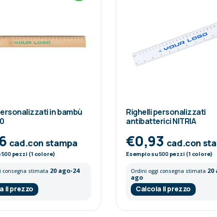
 personalizzati in bambù
Righelli personalizzati
0
antibatterici NITRIA
96
€0,93
cad.con stampa
cad.con st
u
500
pezzi (1 colore)
Esempio su
500
pezzi (1 colore)
20 ago-24
20
gi consegna stimata
Ordini oggi consegna stimata
ago
a il prezzo
Calcola il prezzo