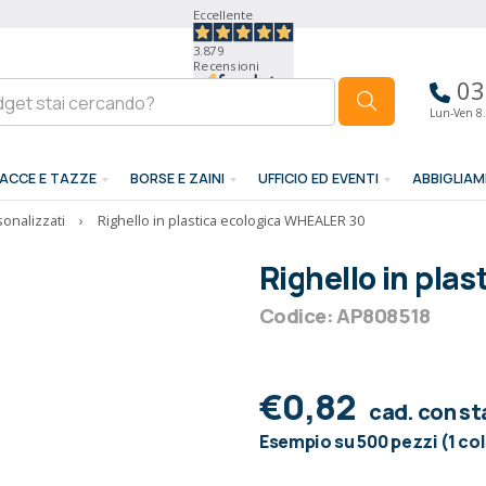
Eccellente
3.879
Recensioni
03
Lun-Ven 8.
ACCE E TAZZE
BORSE E ZAINI
UFFICIO ED EVENTI
ABBIGLIA
sonalizzati
›
Righello in plastica ecologica WHEALER 30
Righello in pla
Codice: AP808518
€0,82
cad. con s
Esempio su 500 pezzi (1 co