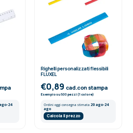
Righelli personalizzati flessibili
FLUXEL
€0,89
ampa
cad.con stampa
Esempio su
500
pezzi (1 colore)
 ago-24
20 ago-24
Ordini oggi consegna stimata
ago
Calcola il prezzo