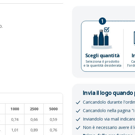
1
o.
Scegli quantità
I
Seleziona il prodotto
Ca
e la quantità desiderata
l’or
Invia il logo quando 
Caricandolo durante l'ordi
1000
2500
5000
Caricandolo nella pagina "i
Inviandolo via mail indican
2
0,74
0,66
0,59
Non è necessario avere il 
4
1,01
0,89
0,76