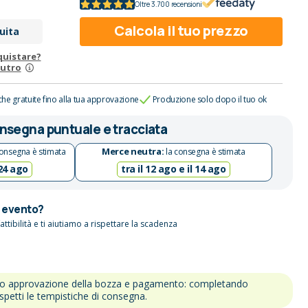
Oltre 3.700 recensioni
Calcola il tuo prezzo
uita
quistare?
eutro
che gratuite fino alla tua approvazione
Produzione solo dopo il tuo ok
nsegna puntuale e tracciata
Merce neutra:
onsegna è stimata
la consegna è stimata
 24 ago
tra il 12 ago e il 14 ago
n evento?
attibilità e ti aiutiamo a rispettare la scadenza
po approvazione della bozza e pagamento: completando
ispetti le tempistiche di consegna.