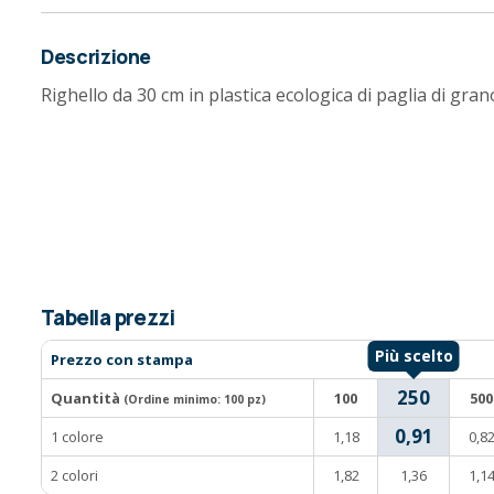
Descrizione
Righello da 30 cm in plastica ecologica di paglia di gran
Tabella prezzi
Prezzo con stampa
250
Quantità
100
500
(Ordine minimo:
100 pz
)
0,91
1 colore
1,18
0,8
2 colori
1,82
1,36
1,1