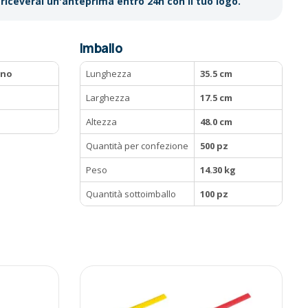
riceverai un'anteprima entro 24h con il tuo logo.
Imballo
ano
Lunghezza
35.5 cm
Larghezza
17.5 cm
Altezza
48.0 cm
Quantità per confezione
500 pz
Peso
14.30 kg
Quantità sottoimballo
100 pz