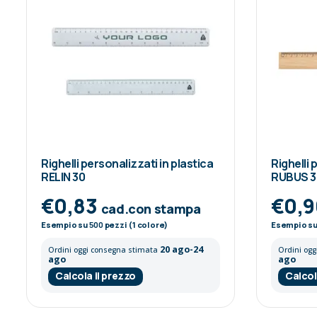
Righelli personalizzati in plastica
Righelli
RELIN 30
RUBUS 3
€0,83
€0,
cad.con stampa
Esempio su
500
pezzi (1 colore)
Esempio s
20 ago-24
Ordini oggi consegna stimata
Ordini og
ago
ago
Calcola il prezzo
Calcol