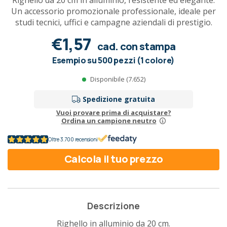
Righello da 20 cm in alluminio, resistente ed elegante.
Un accessorio promozionale professionale, ideale per
studi tecnici, uffici e campagne aziendali di prestigio.
€1,57
cad. con stampa
Esempio su 500 pezzi (1 colore)
Disponibile (7.652)
Spedizione gratuita
Vuoi provare prima di acquistare?
Ordina un campione neutro
Oltre 3.700 recensioni
Calcola il tuo prezzo
Descrizione
Righello in alluminio da 20 cm.