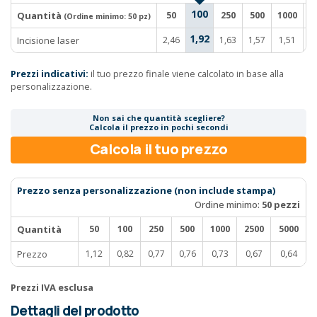
100
Quantità
50
250
500
1000
2
(Ordine minimo:
50 pz
)
1,92
Incisione laser
2,46
1,63
1,57
1,51
1
Prezzi indicativi:
il tuo prezzo finale viene calcolato in base alla
personalizzazione.
Non sai che quantità scegliere?
Calcola il prezzo in pochi secondi
Calcola il tuo prezzo
Prezzo senza personalizzazione (non include stampa)
Ordine minimo:
50 pezzi
Quantità
50
100
250
500
1000
2500
5000
Prezzo
1,12
0,82
0,77
0,76
0,73
0,67
0,64
Prezzi IVA esclusa
Dettagli del prodotto