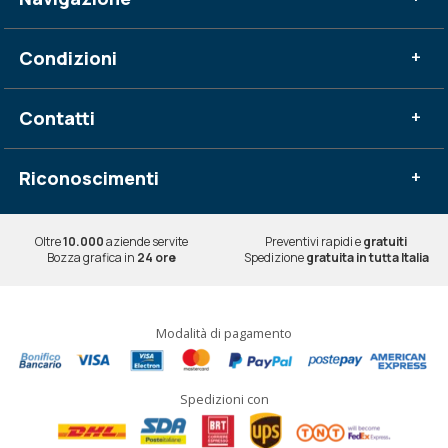
Condizioni
+
Contatti
+
Riconoscimenti
+
Oltre
10.000
aziende servite
Preventivi rapidi e
gratuiti
Bozza grafica in
24 ore
Spedizione
gratuita in tutta Italia
Modalità di pagamento
Spedizioni con