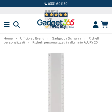
0331 601130
Eccellente
3.879
Recensioni
Home
›
Ufficio ed Eventi
›
Gadget da Scrivania
›
Righelli
personalizzati
›
Righelli personalizzati in alluminio ALURY 20