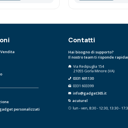
oni
Contatti
 Vendita
Hai bisogno di supporto?
Il nostro team ti risponde rapid
Via Redipuglia 154
21055 Gorla Minore (VA)
to
0331 601130
0331 603399
info@gadget365.it
acuturel
zione
lun - ven, 8:30 - 12:30, 13:30 - 17:
 gadget personalizzati