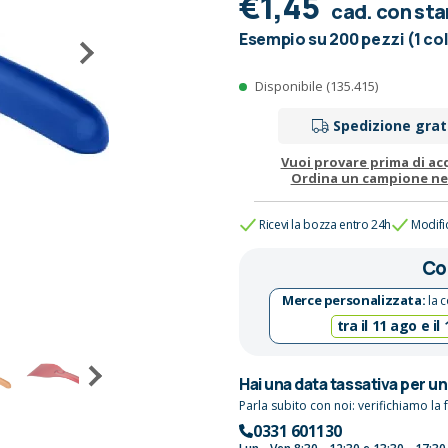
€1,45
cad. con st
Esempio su 200 pezzi (1 co
Disponibile (135.415)
Spedizione grat
Vuoi provare prima di ac
Ordina un campione n
Ricevi la bozza entro 24h
Modifi
Co
Merce personalizzata:
la c
tra il 11 ago e il
Hai una data tassativa per u
Parla subito con noi: verifichiamo la f
0331 601130