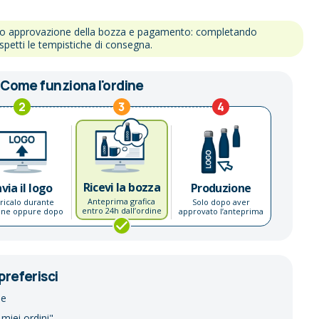
po approvazione della bozza e pagamento: completando
ispetti le tempistiche di consegna.
Come funziona l'ordine
2
3
4
Ricevi la bozza
nvia il logo
Produzione
Anteprima grafica
ricalo durante
Solo dopo aver
entro 24h dall’ordine
dine oppure dopo
approvato l’anteprima
preferisci
ne
 miei ordini"