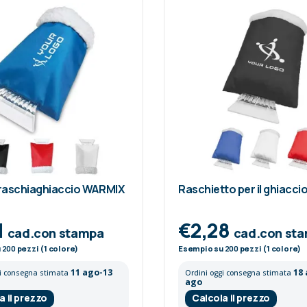
raschiaghiaccio WARMIX
Raschietto per il ghiacc
1
€2,28
cad.con stampa
cad.con st
u
200
pezzi (1 colore)
Esempio su
200
pezzi (1 colore)
11 ago-13
18
gi consegna stimata
Ordini oggi consegna stimata
ago
a il prezzo
Calcola il prezzo