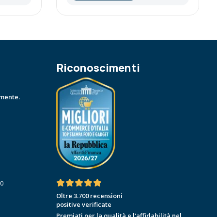
Riconoscimenti
amente.
30
Oltre 3.700 recensioni
positive verificate
Premiati per la qualità e l'affidabilità nel