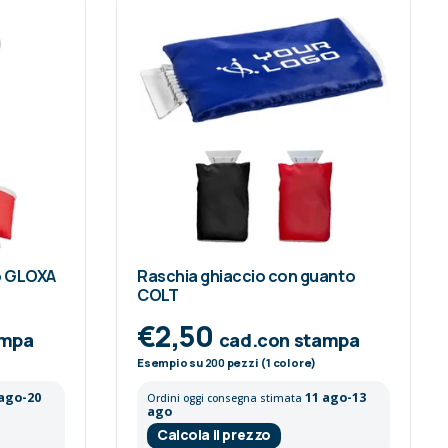
io GLOXA
Raschia ghiaccio con guanto
COLT
€2,50
ampa
cad.con stampa
Esempio su
200
pezzi (1 colore)
 ago-20
11 ago-13
Ordini oggi consegna stimata
ago
Calcola il prezzo