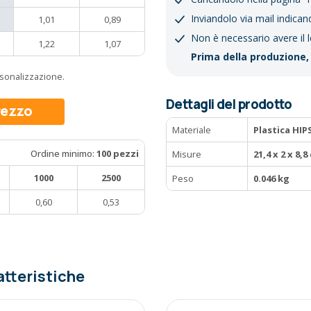
Inviandolo via mail indican
1,01
0,89
Non è necessario avere il 
1,22
1,07
Prima della produzione, 
ersonalizzazione.
Dettagli del prodotto
prezzo
Materiale
Plastica HIPS
Ordine minimo:
100 pezzi
Misure
21,4 x 2 x 8,8
1000
2500
Peso
0.046 kg
0,60
0,53
atteristiche