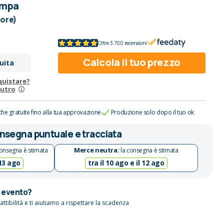
ampa
lore)
Oltre 3.700 recensioni
Calcola il tuo prezzo
uita
quistare?
eutro
che gratuite fino alla tua approvazione
Produzione solo dopo il tuo ok
nsegna puntuale e tracciata
Merce neutra:
onsegna è stimata
la consegna è stimata
 13 ago
tra il 10 ago e il 12 ago
n evento?
attibilità e ti aiutiamo a rispettare la scadenza