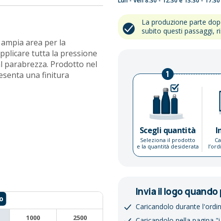
Lun - Ven 8:30 - 12:30 e 13:30 - 17:30
La produzione parte do
subito questi passaggi, r
 ampia area per la
pplicare tutta la pressione
l parabrezza. Prodotto nel
1
resenta una finitura
Scegli quantità
I
Seleziona il prodotto
Ca
e la quantità desiderata
l’or
Invia il logo quando 
Caricandolo durante l'ordi
1000
2500
Caricandolo nella pagina "i