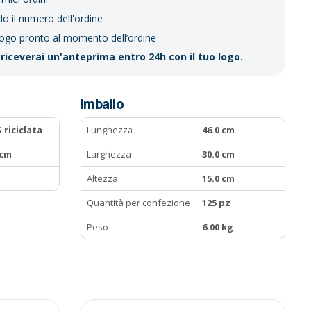
do il numero dell'ordine
logo pronto al momento dell’ordine
riceverai un'anteprima entro 24h con il tuo logo.
Imballo
 riciclata
Lunghezza
46.0 cm
 cm
Larghezza
30.0 cm
Altezza
15.0 cm
Quantità per confezione
125 pz
Peso
6.00 kg