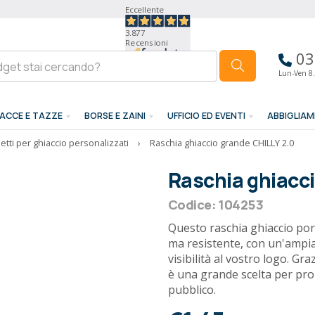
Eccellente
3.877
Recensioni
03
Lun-Ven 8.
ACCE E TAZZE
BORSE E ZAINI
UFFICIO ED EVENTI
ABBIGLIA
etti per ghiaccio personalizzati
›
Raschia ghiaccio grande CHILLY 2.0
Raschia ghiacci
Codice: 104253
Questo raschia ghiaccio por
ma resistente, con un'ampia
visibilità al vostro logo. Gr
è una grande scelta per pr
pubblico.