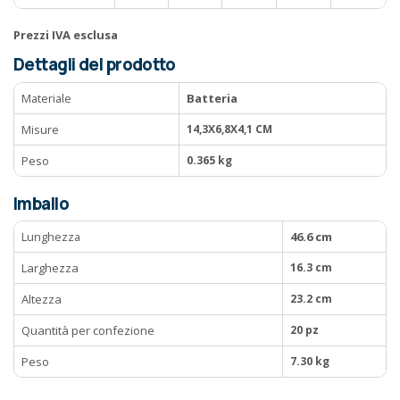
Prezzi IVA esclusa
Dettagli del prodotto
Materiale
Batteria
Misure
14,3X6,8X4,1 CM
Peso
0.365 kg
Imballo
Lunghezza
46.6 cm
Larghezza
16.3 cm
Altezza
23.2 cm
Quantità per confezione
20 pz
Peso
7.30 kg