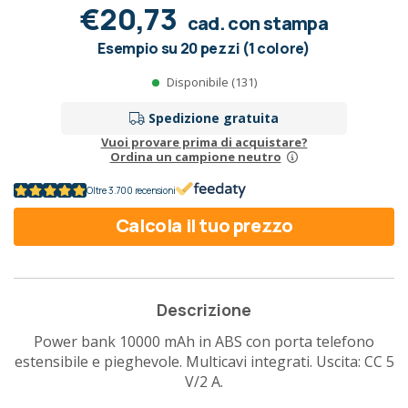
€20,73
cad. con stampa
Esempio su 20 pezzi (1 colore)
Disponibile (131)
Spedizione gratuita
Vuoi provare prima di acquistare?
Ordina un campione neutro
Oltre 3.700 recensioni
Calcola il tuo prezzo
Descrizione
Power bank 10000 mAh in ABS con porta telefono
estensibile e pieghevole. Multicavi integrati. Uscita: CC 5
V/2 A.