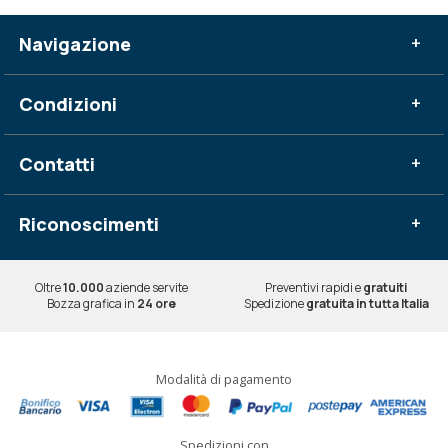
Navigazione
+
Condizioni
+
Contatti
+
Riconoscimenti
+
Oltre
10.000
aziende servite
Preventivi rapidi e
gratuiti
Bozza grafica in
24 ore
Spedizione
gratuita in tutta Italia
Modalità di pagamento
Spedizioni con