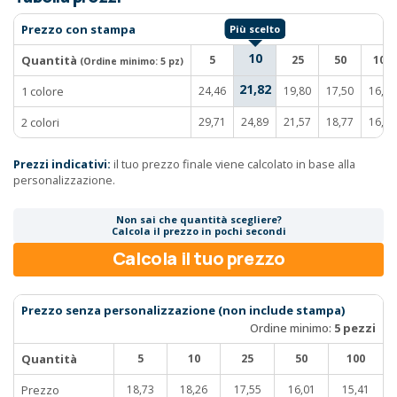
Prezzo con stampa
10
Quantità
5
25
50
100
(Ordine minimo:
5 pz
)
21,82
1 colore
24,46
19,80
17,50
16,30
2 colori
29,71
24,89
21,57
18,77
16,96
Prezzi indicativi:
il tuo prezzo finale viene calcolato in base alla
personalizzazione.
Non sai che quantità scegliere?
Calcola il prezzo in pochi secondi
Calcola il tuo prezzo
Prezzo senza personalizzazione (non include stampa)
Ordine minimo:
5 pezzi
Quantità
5
10
25
50
100
Prezzo
18,73
18,26
17,55
16,01
15,41