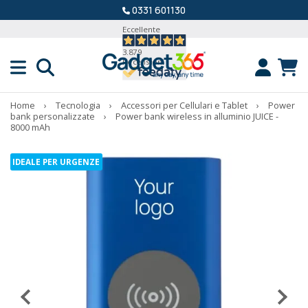
0331 601130
Eccellente
3.879
Recensioni
Home
›
Tecnologia
›
Accessori per Cellulari e Tablet
›
Power
bank personalizzate
›
Power bank wireless in alluminio JUICE -
8000 mAh
IDEALE PER URGENZE