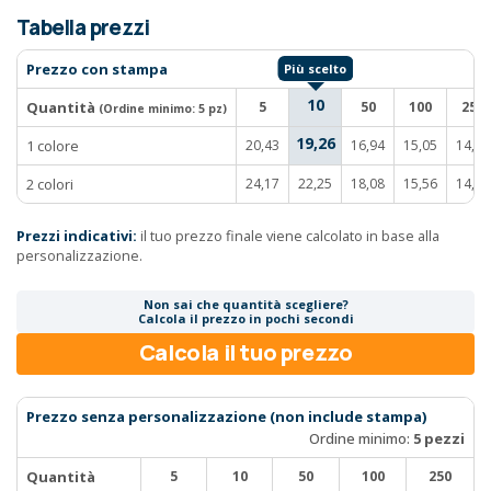
Tabella prezzi
Prezzo con stampa
10
Quantità
5
50
100
250
(Ordine minimo:
5 pz
)
19,26
1 colore
20,43
16,94
15,05
14,25
2 colori
24,17
22,25
18,08
15,56
14,64
Prezzi indicativi:
il tuo prezzo finale viene calcolato in base alla
personalizzazione.
Non sai che quantità scegliere?
Calcola il prezzo in pochi secondi
Calcola il tuo prezzo
Prezzo senza personalizzazione (non include stampa)
Ordine minimo:
5 pezzi
Quantità
5
10
50
100
250