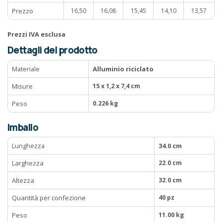
Prezzo
16,50
16,08
15,45
14,10
13,57
Prezzi IVA esclusa
Dettagli del prodotto
Materiale
Alluminio riciclato
Misure
15 x 1,2 x 7,4 cm
Peso
0.226 kg
Imballo
Lunghezza
34.0 cm
Larghezza
22.0 cm
Altezza
32.0 cm
Quantità per confezione
40 pz
Peso
11.00 kg