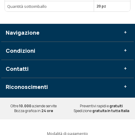
Quantità sottoimballo
20 pz
Navigazione
+
Condizioni
+
Contatti
+
Riconoscimenti
+
Oltre
10.000
aziende servite
Preventivi rapidi e
gratuiti
Bozza grafica in
24 ore
Spedizione
gratuita in tutta Italia
Modalità di pagamento