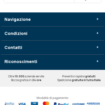
Navigazione
+
Condizioni
+
Contatti
+
Riconoscimenti
+
Oltre
10.000
aziende servite
Preventivi rapidi e
gratuiti
Bozza grafica in
24 ore
Spedizione
gratuita in tutta Italia
Modalità di pagamento