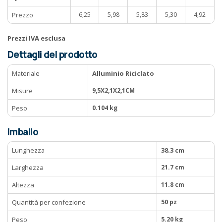
Prezzo
6,25
5,98
5,83
5,30
4,92
Prezzi IVA esclusa
Dettagli del prodotto
Materiale
Alluminio Riciclato
Misure
9,5X2,1X2,1CM
Peso
0.104 kg
Imballo
Lunghezza
38.3 cm
Larghezza
21.7 cm
Altezza
11.8 cm
Quantità per confezione
50 pz
Peso
5.20 kg