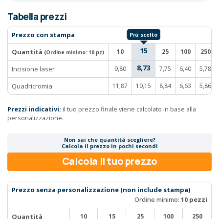
Tabella prezzi
Prezzo con stampa
15
Quantità
10
25
100
250
(Ordine minimo:
10 pz
)
8,73
Incisione laser
9,80
7,75
6,40
5,78
Quadricromia
11,87
10,15
8,84
6,63
5,86
Prezzi indicativi:
il tuo prezzo finale viene calcolato in base alla
personalizzazione.
Non sai che quantità scegliere?
Calcola il prezzo in pochi secondi
Calcola il tuo prezzo
Prezzo senza personalizzazione (non include stampa)
Ordine minimo:
10 pezzi
Quantità
10
15
25
100
250