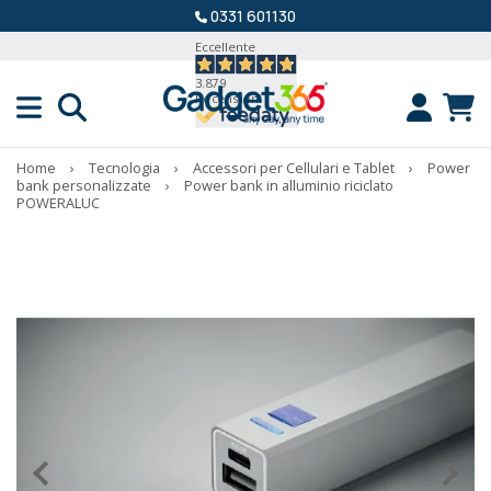
0331 601130
Eccellente
3.879
Recensioni
Home
›
Tecnologia
›
Accessori per Cellulari e Tablet
›
Power
bank personalizzate
›
Power bank in alluminio riciclato
POWERALUC