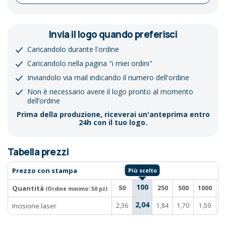
Invia il logo quando preferisci
Caricandolo durante l'ordine
Caricandolo nella pagina "i miei ordini"
Inviandolo via mail indicando il numero dell'ordine
Non è necessario avere il logo pronto al momento
dell’ordine
Prima della produzione, riceverai un'anteprima entro
24h con il tuo logo.
Tabella prezzi
Prezzo con stampa
100
Quantità
50
250
500
1000
2
(Ordine minimo:
50 pz
)
2,04
Incisione laser
2,36
1,84
1,70
1,59
1