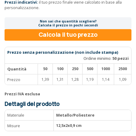
Prezzi indicativi:
il tuo prezzo finale viene calcolato in base alla
personalizzazione.
Non sai che quantità scegliere?
Calcola il prezzo in pochi secondi
Calcola il tuo prezzo
Prezzo senza personalizzazione (non include stampa)
Ordine minimo:
50 pezzi
Quantità
50
100
250
500
1000
2500
Prezzo
1,39
1,31
1,28
1,19
1,14
1,09
Prezzi IVA esclusa
Dettagli del prodotto
Materiale
Metallo/Poliestere
Misure
12,5x2x0,9 cm