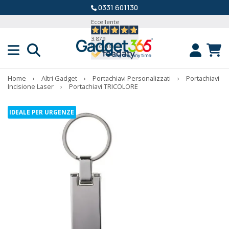
0331 601130
Eccellente
3.879
Recensioni
Home
›
Altri Gadget
›
Portachiavi Personalizzati
›
Portachiavi
Incisione Laser
›
Portachiavi TRICOLORE
IDEALE PER URGENZE