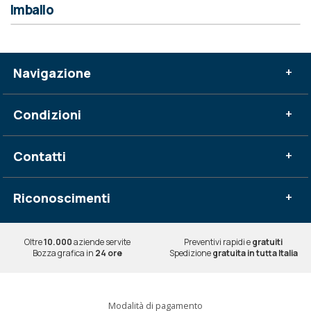
Imballo
Navigazione
+
Condizioni
+
Contatti
+
Riconoscimenti
+
Oltre
10.000
aziende servite
Preventivi rapidi e
gratuiti
Bozza grafica in
24 ore
Spedizione
gratuita in tutta Italia
Modalità di pagamento