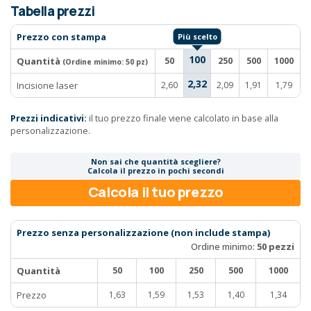
Tabella prezzi
Prezzo con stampa
100
Quantità
50
250
500
1000
(Ordine minimo:
50 pz
)
2,32
Incisione laser
2,60
2,09
1,91
1,79
Prezzi indicativi:
il tuo prezzo finale viene calcolato in base alla
personalizzazione.
Non sai che quantità scegliere?
Calcola il prezzo in pochi secondi
Calcola il tuo prezzo
Prezzo senza personalizzazione (non include stampa)
Ordine minimo:
50 pezzi
Quantità
50
100
250
500
1000
Prezzo
1,63
1,59
1,53
1,40
1,34