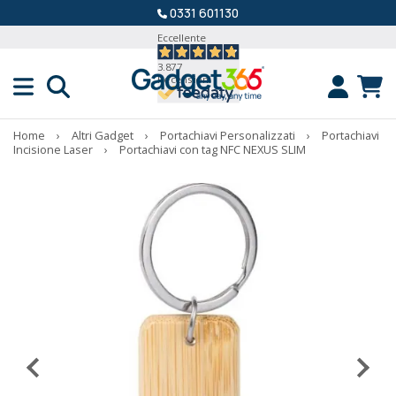
0331 601130
Eccellente
3.877
Recensioni
Home
›
Altri Gadget
›
Portachiavi Personalizzati
›
Portachiavi
Incisione Laser
›
Portachiavi con tag NFC NEXUS SLIM