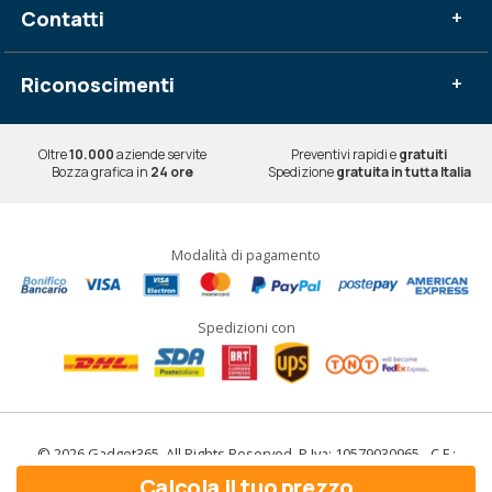
Contatti
+
Riconoscimenti
+
Oltre
10.000
aziende servite
Preventivi rapidi e
gratuiti
Bozza grafica in
24 ore
Spedizione
gratuita in tutta Italia
Modalità di pagamento
Spedizioni con
© 2026 Gadget365. All Rights Reserved. P.Iva: 10579030965 - C.F.:
10579030965
Calcola il tuo prezzo