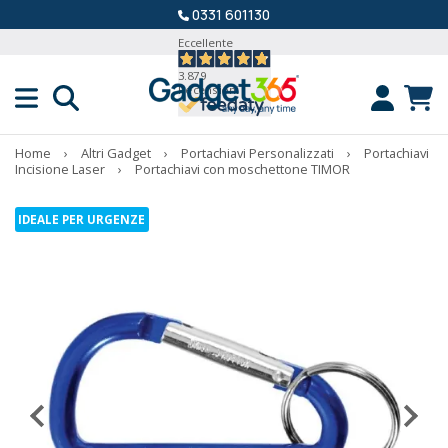
0331 601130
Eccellente
3.879
Recensioni
Home
›
Altri Gadget
›
Portachiavi Personalizzati
›
Portachiavi
Incisione Laser
›
Portachiavi con moschettone TIMOR
IDEALE PER URGENZE