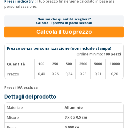
Prezzi indicativi:
il tuo prezzo finale viene calcolato in base alla
personalizzazione.
Non sai che quantità scegliere?
Calcola il prezzo in pochi secondi
Calcola il tuo prezzo
Prezzo senza personalizzazione (non include stampa)
Ordine minimo:
100 pezzi
Quantità
100
250
500
2500
5000
10000
Prezzo
0,40
0,26
0,24
0,23
0,21
0,20
Prezzi IVA esclusa
Dettagli del prodotto
Materiale
Alluminio
Misure
3 x 6 x 0,5 cm
Peso
0.008 kg