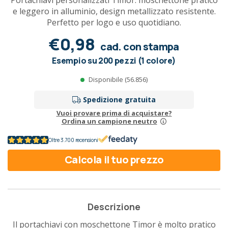
Portachiavi personalizzati Timor: moschettone pratico
e leggero in alluminio, design metallizzato resistente.
Perfetto per logo e uso quotidiano.
€0,98
cad. con stampa
Esempio su 200 pezzi (1 colore)
Disponibile (56.856)
Spedizione gratuita
Vuoi provare prima di acquistare?
Ordina un campione neutro
Oltre 3.700 recensioni
Calcola il tuo prezzo
Descrizione
Il portachiavi con moschettone Timor è molto pratico