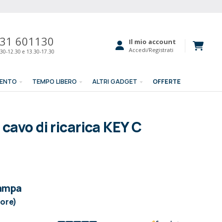
31 601130
Il mio account
Accedi/Registrati
30-12.30 e 13.30-17.30
MENTO
TEMPO LIBERO
ALTRI GADGET
OFFERTE
cavo di ricarica KEY C
tampa
lore)