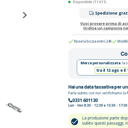
Disponibile (11.611)
Spedizione grat
Vuoi provare prima di ac
Ordina un campione n
Ricevi la bozza entro 24h
Modifi
Co
Merce personalizzata:
la c
tra il 12 ago e il
Hai una data tassativa per u
Parla subito con noi: verifichiamo la f
0331 601130
Lun - Ven 8:30 - 12:30 e 13:30 - 17:30
La produzione parte do
subito questi passaggi, r