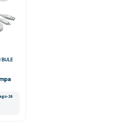
1 BULE
ampa
 ago-26