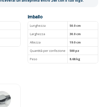
riceverai un'anteprima entro 24h con il tuo logo.
Imballo
Lunghezza
50.0 cm
M
Larghezza
30.0 cm
Altezza
19.0 cm
Quantità per confezione
500 pz
Peso
8.68 kg