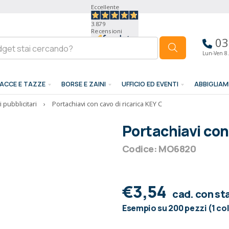
Eccellente
3.879
Recensioni
03
Lun-Ven 8.
ACCE E TAZZE
BORSE E ZAINI
UFFICIO ED EVENTI
ABBIGLIA
 pubblicitari
›
Portachiavi con cavo di ricarica KEY C
Portachiavi con 
Codice: MO6820
€3,54
cad. con s
Esempio su 200 pezzi (1 co