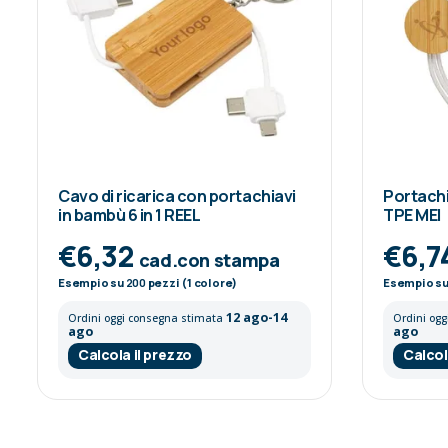
Cavo di ricarica con portachiavi
Portachia
in bambù 6 in 1 REEL
TPE MEI
€6,32
€6,7
cad.con stampa
Esempio su
200
pezzi (1 colore)
Esempio s
12 ago-14
Ordini oggi consegna stimata
Ordini og
ago
ago
Calcola il prezzo
Calcol