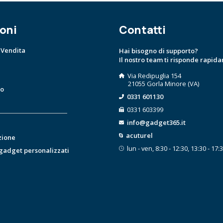
oni
Contatti
 Vendita
Hai bisogno di supporto?
Il nostro team ti risponde rapid
Via Redipuglia 154
21055 Gorla Minore (VA)
to
0331 601130
0331 603399
info@gadget365.it
acuturel
zione
lun - ven, 8:30 - 12:30, 13:30 - 17:
 gadget personalizzati