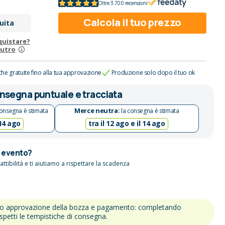
Oltre 3.700 recensioni
Calcola il tuo prezzo
uita
quistare?
eutro
che gratuite fino alla tua approvazione
Produzione solo dopo il tuo ok
nsegna puntuale e tracciata
Merce neutra:
onsegna è stimata
la consegna è stimata
 14 ago
tra il 12 ago e il 14 ago
n evento?
attibilità e ti aiutiamo a rispettare la scadenza
po approvazione della bozza e pagamento: completando
ispetti le tempistiche di consegna.