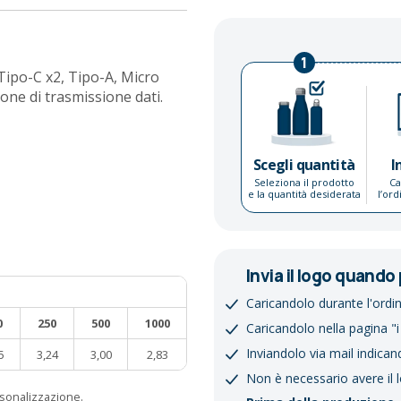
1
 Tipo-C x2, Tipo-A, Micro
ne di trasmissione dati.
Scegli quantità
I
Seleziona il prodotto
Ca
e la quantità desiderata
l’or
Invia il logo quando 
Caricandolo durante l'ordi
0
250
500
1000
Caricandolo nella pagina "i
Inviandolo via mail indican
5
3,24
3,00
2,83
Non è necessario avere il 
ersonalizzazione.