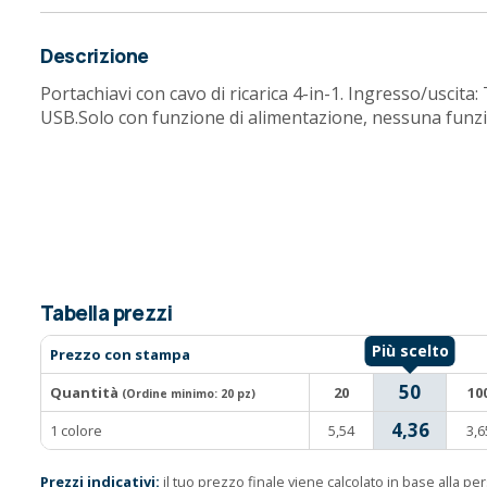
Descrizione
Portachiavi con cavo di ricarica 4-in-1. Ingresso/uscita:
USB.Solo con funzione di alimentazione, nessuna funzio
Tabella prezzi
Prezzo con stampa
50
Quantità
20
10
(Ordine minimo:
20 pz
)
4,36
1 colore
5,54
3,6
Prezzi indicativi:
il tuo prezzo finale viene calcolato in base alla p