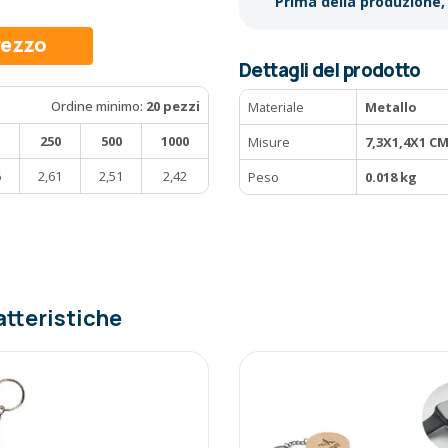
Prima della produzione, 
prezzo
Dettagli del prodotto
Ordine minimo:
20 pezzi
Materiale
Metallo
250
500
1000
Misure
7,3X1,4X1 C
6
2,61
2,51
2,42
Peso
0.018 kg
atteristiche