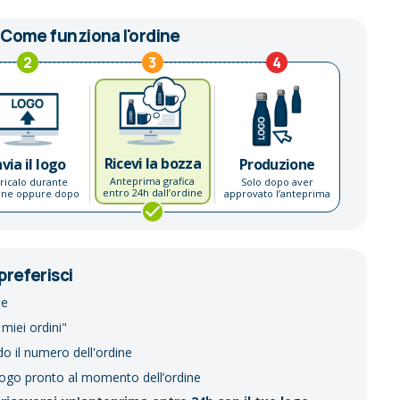
Come funziona l'ordine
2
3
4
Ricevi la bozza
nvia il logo
Produzione
Anteprima grafica
ricalo durante
Solo dopo aver
entro 24h dall’ordine
dine oppure dopo
approvato l’anteprima
preferisci
ne
 miei ordini"
do il numero dell'ordine
logo pronto al momento dell’ordine