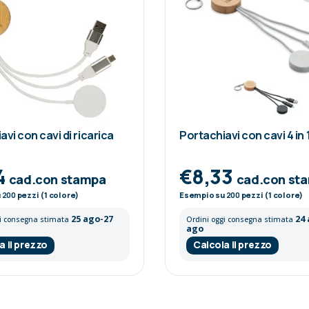
vi con cavi di ricarica
Portachiavi con cavi 4 in 
4
€8,33
cad.con stampa
cad.con st
u
200
pezzi (1 colore)
Esempio su
200
pezzi (1 colore)
25 ago-27
24
gi consegna stimata
Ordini oggi consegna stimata
ago
a il prezzo
Calcola il prezzo