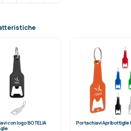
atteristiche
avi con logo BOTELIA
Portachiavi Apribottiglie 
glie