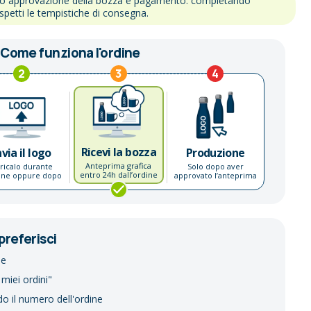
po approvazione della bozza e pagamento: completando
ispetti le tempistiche di consegna.
Come funziona l'ordine
2
3
4
Ricevi la bozza
nvia il logo
Produzione
Anteprima grafica
ricalo durante
Solo dopo aver
entro 24h dall’ordine
dine oppure dopo
approvato l’anteprima
preferisci
ne
 miei ordini"
do il numero dell'ordine