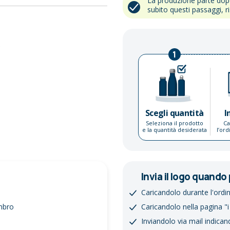
La produzione parte do
subito questi passaggi, r
.
1
Scegli quantità
I
Seleziona il prodotto
Ca
e la quantità desiderata
l’or
Invia il logo quando 
Caricandolo durante l'ordi
ombro
Caricandolo nella pagina "i
Inviandolo via mail indican