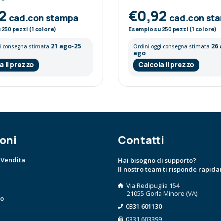
92
€0,92
cad.con stampa
cad.con st
u
250
pezzi (1 colore)
Esempio su
250
pezzi (1 colore)
21 ago-25
26
gi consegna stimata
Ordini oggi consegna stimata
ago
a il prezzo
Calcola il prezzo
oni
Contatti
 Vendita
Hai bisogno di supporto?
Il nostro team ti risponde rapid
Via Redipuglia 154
21055 Gorla Minore (VA)
to
0331 601130
0331 603399