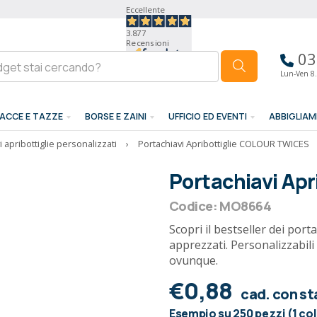
Eccellente
3.877
Recensioni
03
Lun-Ven 8.
ACCE E TAZZE
BORSE E ZAINI
UFFICIO ED EVENTI
ABBIGLIA
i apribottiglie personalizzati
›
Portachiavi Apribottiglie COLOUR TWICES
Portachiavi Ap
Codice: MO8664
Scopri il bestseller dei porta
apprezzati. Personalizzabili 
ovunque.
€0,88
cad. con s
Esempio su 250 pezzi (1 co