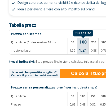
Design colorato, aumenta visibilità e riconoscibilità del lo
Ideale per eventi e fiere con alto impatto sul brand
Tabella prezzi
Prezzo con stampa
100
Quantità
50
250
50
(Ordine minimo:
50 pz
)
1,21
Incisione laser
1,59
0,88
0,7
Prezzi indicativi:
il tuo prezzo finale viene calcolato in base alla p
Calcola il tuo 
Non sai che quantità scegliere?
Calcola il prezzo in pochi secondi
Prezzo senza personalizzazione (non include stampa)
Quantità
50
100
250
500
Prezzo
0,62
0,48
0,32
0,25