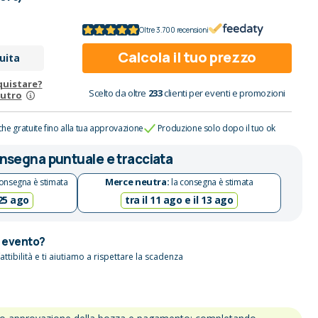
Oltre 3.700 recensioni
Calcola il tuo prezzo
uita
quistare?
Scelto da oltre
233
clienti per eventi e promozioni
eutro
che gratuite fino alla tua approvazione
Produzione solo dopo il tuo ok
nsegna puntuale e tracciata
Merce neutra:
onsegna è stimata
la consegna è stimata
 25 ago
tra il 11 ago e il 13 ago
n evento?
attibilità e ti aiutiamo a rispettare la scadenza