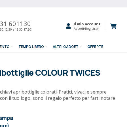
31 601130
Il mio account
Accedi/Registrati
30-12.30 e 13.30-17.30
MENTO
TEMPO LIBERO
ALTRI GADGET
OFFERTE
ribottiglie COLOUR TWICES
chiavi apribottiglie colorati! Pratici, vivaci e sempre
con il tuo logo, sono il regalo perfetto per farti notare
tampa
lore)