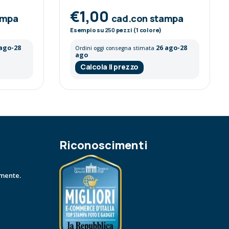
€1,00
ampa
cad.con stampa
Esempio su
250
pezzi (1 colore)
 ago-28
26 ago-28
Ordini oggi consegna stimata
ago
Calcola il prezzo
Riconoscimenti
amente.