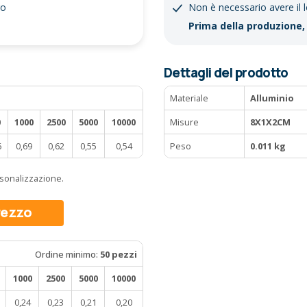
go
Non è necessario avere il 
Prima della produzione, 
Dettagli del prodotto
Materiale
Alluminio
0
1000
2500
5000
10000
Misure
8X1X2CM
6
0,69
0,62
0,55
0,54
Peso
0.011 kg
ersonalizzazione.
prezzo
Ordine minimo:
50 pezzi
1000
2500
5000
10000
0,24
0,23
0,21
0,20