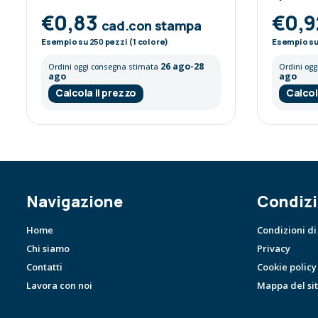
€0,83
€0,
cad.con stampa
Esempio su
250
pezzi (1 colore)
Esempio s
26 ago-28
Ordini oggi consegna stimata
Ordini og
ago
ago
Calcola il prezzo
Calcol
Navigazione
Condizi
Home
Condizioni di
Chi siamo
Privacy
Contatti
Cookie policy
Lavora con noi
Mappa del si