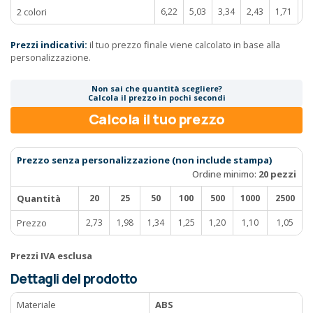
2 colori
6,22
5,03
3,34
2,43
1,71
1
Prezzi indicativi:
il tuo prezzo finale viene calcolato in base alla
personalizzazione.
Non sai che quantità scegliere?
Calcola il prezzo in pochi secondi
Calcola il tuo prezzo
Prezzo senza personalizzazione (non include stampa)
Ordine minimo:
20 pezzi
Quantità
20
25
50
100
500
1000
2500
Prezzo
2,73
1,98
1,34
1,25
1,20
1,10
1,05
Prezzi IVA esclusa
Dettagli del prodotto
Materiale
ABS