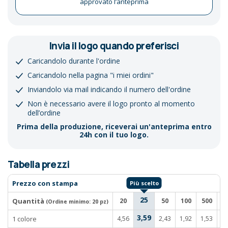
approvato l’anteprima
Invia il logo quando preferisci
Caricandolo durante l'ordine
Caricandolo nella pagina "i miei ordini"
Inviandolo via mail indicando il numero dell'ordine
Non è necessario avere il logo pronto al momento
dell’ordine
Prima della produzione, riceverai un'anteprima entro
24h con il tuo logo.
Tabella prezzi
Prezzo con stampa
25
Quantità
20
50
100
500
1
(Ordine minimo:
20 pz
)
3,59
1 colore
4,56
2,43
1,92
1,53
1