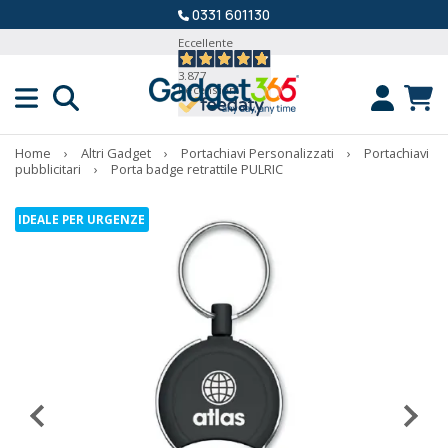
0331 601130
Eccellente
3.877
Recensioni
Home
›
Altri Gadget
›
Portachiavi Personalizzati
›
Portachiavi
pubblicitari
›
Porta badge retrattile PULRIC
IDEALE PER URGENZE