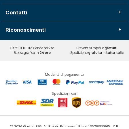
Contatti
+
Riconoscimenti
+
Oltre
10.000
aziende servite
Preventivi rapidi e
gratuiti
Bozza grafica in
24 ore
Spedizione
gratuita in tutta Italia
Modalità di pagamento
Spedizioni con
© 2026 Gadget365. All Rights Reserved. P.Iva: 10579030965 - C.F.: