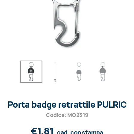
Porta badge retrattile PULRIC
Codice: MO2319
€1,81
cad. con stampa