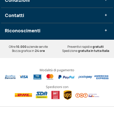
Condizioni
Contatti
+
Riconoscimenti
+
Oltre
10.000
aziende servite
Preventivi rapidi e
gratuiti
Bozza grafica in
24 ore
Spedizione
gratuita in tutta Italia
Modalità di pagamento
Spedizioni con