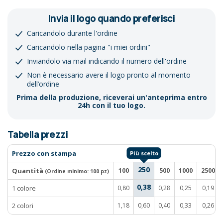
Invia il logo quando preferisci
Caricandolo durante l'ordine
Caricandolo nella pagina "i miei ordini"
Inviandolo via mail indicando il numero dell'ordine
Non è necessario avere il logo pronto al momento
dell’ordine
Prima della produzione, riceverai un'anteprima entro
24h con il tuo logo.
Tabella prezzi
Prezzo con stampa
250
Quantità
100
500
1000
2500
(Ordine minimo:
100 pz
)
0,38
1 colore
0,80
0,28
0,25
0,19
2 colori
1,18
0,60
0,40
0,33
0,26