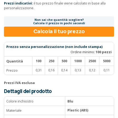
Prezzi indicativi:
il tuo prezzo finale viene calcolato in base alla
personalizzazione.
Non sai che quantità scegliere?
Calcola il prezzo in pochi secondi
Calcola il tuo prezzo
Prezzo senza personalizzazione (non include stampa)
Ordine minimo:
100 pezzi
Quantità
100
250
500
1000
2500
5000
Prezzo
0,31
0,16
0,14
0,13
0,12
0,11
Prezzi IVA esclusa
Dettagli del prodotto
Colore inchiostro
Blu
Materiale
Plastic (ABS)