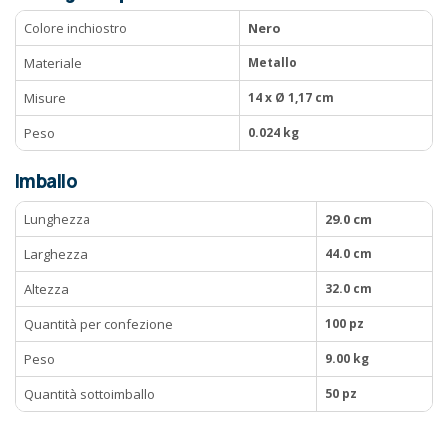
Colore inchiostro
Nero
Materiale
Metallo
Misure
14 x Ø 1,17 cm
Peso
0.024 kg
Imballo
Lunghezza
29.0 cm
Larghezza
44.0 cm
Altezza
32.0 cm
Quantità per confezione
100 pz
Peso
9.00 kg
Quantità sottoimballo
50 pz