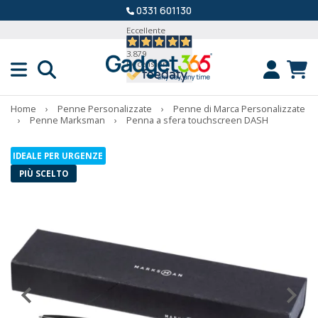
0331 601130
Eccellente
3.879
Recensioni
Home
›
Penne Personalizzate
›
Penne di Marca Personalizzate
›
Penne Marksman
›
Penna a sfera touchscreen DASH
IDEALE PER URGENZE
PIÙ SCELTO