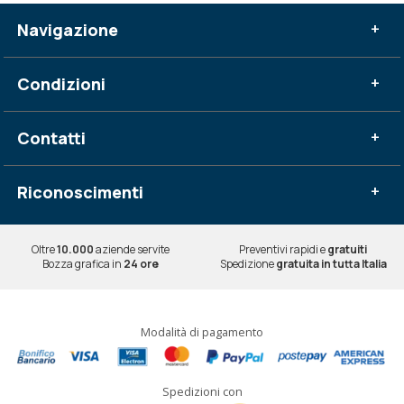
Navigazione
+
Condizioni
+
Contatti
+
Riconoscimenti
+
Oltre
10.000
aziende servite
Preventivi rapidi e
gratuiti
Bozza grafica in
24 ore
Spedizione
gratuita in tutta Italia
Modalità di pagamento
Spedizioni con