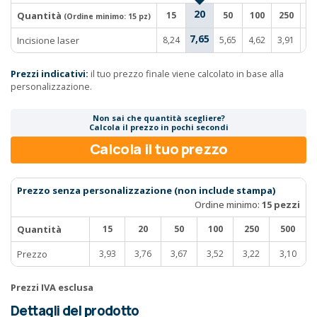
20
Quantità
15
50
100
250
5
(Ordine minimo:
15 pz
)
7,65
Incisione laser
8,24
5,65
4,62
3,91
3,
Prezzi indicativi:
il tuo prezzo finale viene calcolato in base alla
personalizzazione.
Non sai che quantità scegliere?
Calcola il prezzo in pochi secondi
Calcola il tuo prezzo
Prezzo senza personalizzazione (non include stampa)
Ordine minimo:
15 pezzi
Quantità
15
20
50
100
250
500
Prezzo
3,93
3,76
3,67
3,52
3,22
3,10
Prezzi IVA esclusa
Dettagli del prodotto