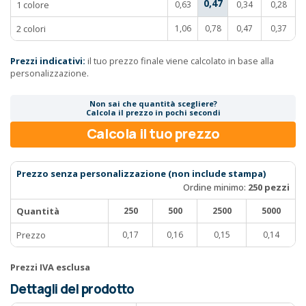
0,47
1 colore
0,63
0,34
0,28
2 colori
1,06
0,78
0,47
0,37
Prezzi indicativi:
il tuo prezzo finale viene calcolato in base alla
personalizzazione.
Non sai che quantità scegliere?
Calcola il prezzo in pochi secondi
Calcola il tuo prezzo
Prezzo senza personalizzazione (non include stampa)
Ordine minimo:
250 pezzi
Quantità
250
500
2500
5000
Prezzo
0,17
0,16
0,15
0,14
Prezzi IVA esclusa
Dettagli del prodotto