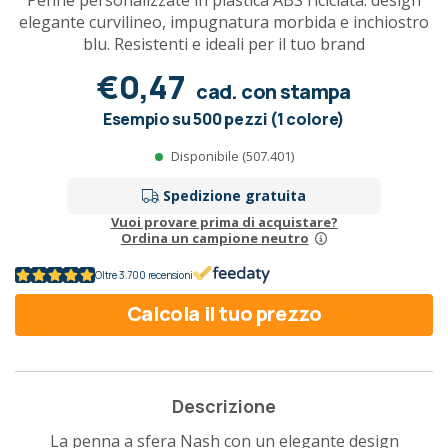
Penne personalizzate in plastica ABS riciclata: design
elegante curvilineo, impugnatura morbida e inchiostro
blu. Resistenti e ideali per il tuo brand
€0,47
cad. con stampa
Esempio su 500 pezzi (1 colore)
Disponibile (507.401)
Spedizione gratuita
Vuoi provare prima di acquistare?
Ordina un campione neutro
Oltre 3.700 recensioni
Calcola il tuo prezzo
Descrizione
La penna a sfera Nash con un elegante design