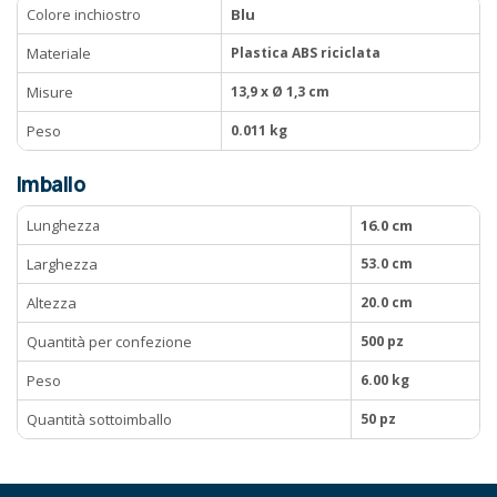
Colore inchiostro
Blu
Materiale
Plastica ABS riciclata
Misure
13,9 x Ø 1,3 cm
Peso
0.011 kg
Imballo
Lunghezza
16.0 cm
Larghezza
53.0 cm
Altezza
20.0 cm
Quantità per confezione
500 pz
Peso
6.00 kg
Quantità sottoimballo
50 pz