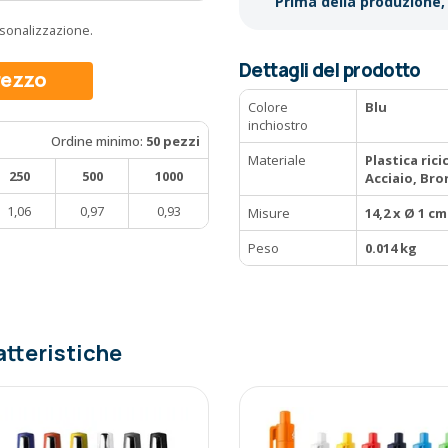
Prima della produzione, 
ersonalizzazione.
Dettagli del prodotto
prezzo
Colore
Blu
inchiostro
Ordine minimo:
50 pezzi
Materiale
Plastica rici
250
500
1000
Acciaio, Br
1,06
0,97
0,93
Misure
14,2 x Ø 1 cm
Peso
0.014 kg
atteristiche