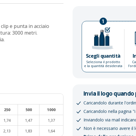
1
 clip e punta in acciaio
ttura: 3000 metri.
a.
Scegli quantità
I
Seleziona il prodotto
Ca
e la quantità desiderata
l’or
Invia il logo quando 
Caricandolo durante l'ordi
250
500
1000
Caricandolo nella pagina "i
Inviandolo via mail indican
1,74
1,47
1,37
Non è necessario avere il 
2,13
1,83
1,64