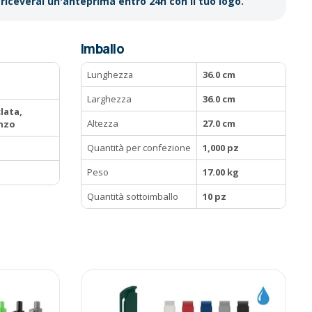
riceverai un'anteprima entro 24h con il tuo logo.
Imballo
Lunghezza
36.0 cm
Larghezza
36.0 cm
clata,
Altezza
27.0 cm
onzo
Quantità per confezione
1,000 pz
Peso
17.00 kg
Quantità sottoimballo
10 pz