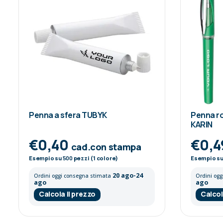
Penna a sfera TUBYK
Penna ro
KARIN
€0,40
€0,
cad.con stampa
Esempio su
500
pezzi (1 colore)
Esempio s
20 ago-24
Ordini oggi consegna stimata
Ordini og
ago
ago
Calcola il prezzo
Calcol