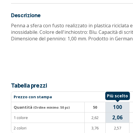
Descrizione
Penna a sfera con fusto realizzato in plastica riciclata e
inossidabile. Colore dell'inchiostro: Blu. Capacità di scri
Dimensione del pennino: 1,00 mm. Prodotto in Germani
Tabella prezzi
Prezzo con stampa
100
Quantità
50
(Ordine minimo:
50 pz
)
2,06
1 colore
2,62
2 colori
3,76
2,57