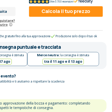
Oltre 3.700 recensioni
Calcola il tuo prezzo
uita
quistare?
eutro
che gratuite fino alla tua approvazione
Produzione solo dopo il tuo ok
nsegna puntuale e tracciata
Merce neutra:
onsegna è stimata
la consegna è stimata
 17 ago
tra il 11 ago e il 13 ago
n evento?
attibilità e ti aiutiamo a rispettare la scadenza
po approvazione della bozza e pagamento: completando
ispetti le tempistiche di consegna.