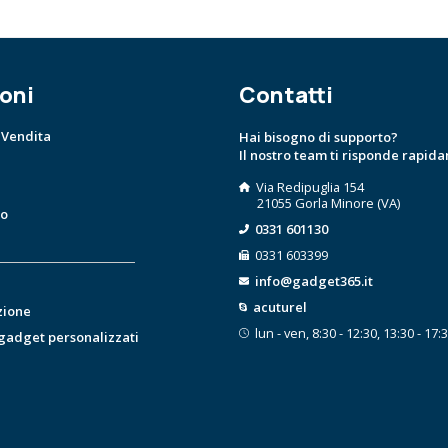
oni
Contatti
 Vendita
Hai bisogno di supporto?
Il nostro team ti risponde rapid
Via Redipuglia 154
21055 Gorla Minore (VA)
to
0331 601130
0331 603399
info@gadget365.it
acuturel
zione
lun - ven, 8:30 - 12:30, 13:30 - 17:
 gadget personalizzati