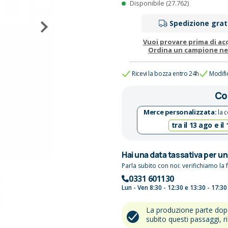
Disponibile (27.762)
Spedizione grat
Vuoi provare prima di ac
Ordina un campione n
Ricevi la bozza entro 24h
Modifi
Co
Merce personalizzata:
la c
tra il 13 ago e il
Hai una data tassativa per u
Parla subito con noi: verifichiamo la f
0331 601130
Lun - Ven 8:30 - 12:30 e 13:30 - 17:30
La produzione parte do
subito questi passaggi, r