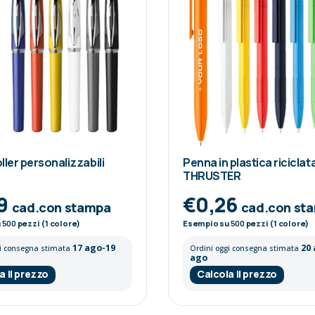
ller personalizzabili
Penna in plastica riciclat
THRUSTER
49
€0,26
cad.con stampa
cad.con st
u
500
pezzi (1 colore)
Esempio su
500
pezzi (1 colore)
17 ago-19
20
gi consegna stimata
Ordini oggi consegna stimata
ago
a il prezzo
Calcola il prezzo