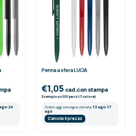
a
Penna a sfera LUCIA
€1,05
ampa
cad.con stampa
Esempio su
500
pezzi (1 colore)
 ago-24
13 ago-17
Ordini oggi consegna stimata
ago
Calcola il prezzo