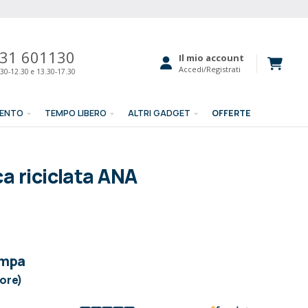
31 601130
Il mio account
Accedi/Registrati
30-12.30 e 13.30-17.30
MENTO
TEMPO LIBERO
ALTRI GADGET
OFFERTE
ca riciclata ANA
ampa
lore)