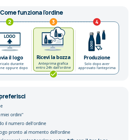
Come funziona l'ordine
2
3
4
Ricevi la bozza
nvia il logo
Produzione
Anteprima grafica
ricalo durante
Solo dopo aver
entro 24h dall’ordine
dine oppure dopo
approvato l’anteprima
preferisci
ne
 miei ordini"
do il numero dell'ordine
logo pronto al momento dell’ordine