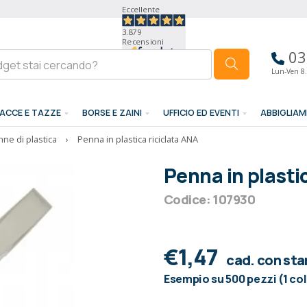
Eccellente
3.879
Recensioni
03
Lun-Ven 8.
ACCE E TAZZE
BORSE E ZAINI
UFFICIO ED EVENTI
ABBIGLIA
ne di plastica
›
Penna in plastica riciclata ANA
Penna in plasti
Codice: 107930
€1,47
cad. con st
Esempio su 500 pezzi (1 co