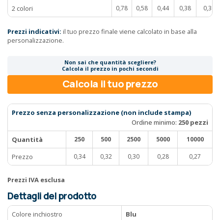
2 colori
0,78
0,58
0,44
0,38
0,36
Prezzi indicativi:
il tuo prezzo finale viene calcolato in base alla
personalizzazione.
Non sai che quantità scegliere?
Calcola il prezzo in pochi secondi
Calcola il tuo prezzo
Prezzo senza personalizzazione (non include stampa)
Ordine minimo:
250 pezzi
Quantità
250
500
2500
5000
10000
Prezzo
0,34
0,32
0,30
0,28
0,27
Prezzi IVA esclusa
Dettagli del prodotto
Colore inchiostro
Blu