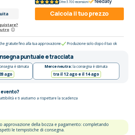
Oltre 3.700 recensioni
Calcola il tuo prezzo
uita
quistare?
eutro
che gratuite fino alla tua approvazione
Produzione solo dopo il tuo ok
nsegna puntuale e tracciata
Merce neutra:
onsegna è stimata
la consegna è stimata
 28 ago
tra il 12 ago e il 14 ago
n evento?
attibilità e ti aiutiamo a rispettare la scadenza
po approvazione della bozza e pagamento: completando
ispetti le tempistiche di consegna.