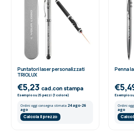
Puntatori laser personalizzati
Penna l
TRIOLUX
€5,23
€5,4
cad.con stampa
Esempio su
25
pezzi (1 colore)
Esempio s
24 ago-26
Ordini oggi consegna stimata
Ordini og
ago
ago
Calcola il prezzo
Calcol