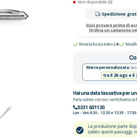
Non disponibile (0)
Spedizione grat
Vuoi provare prima di ac
Ordina un campione n
Ricevi la bozza entro 24h
Modifi
Co
Merce personalizzata:
la c
tra il 26 ago e il
Hai una data tassativa per u
Parla subito con noi: verifichiamo la f
0331 601130
Lun - Ven 8:30 - 12:30 e 13:30 - 17:30
La produzione parte do
subito questi passaggi, r