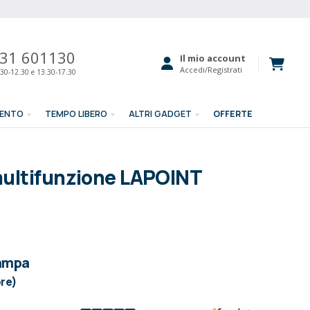
31 601130
Il mio account
Accedi/Registrati
30-12.30 e 13.30-17.30
MENTO
TEMPO LIBERO
ALTRI GADGET
OFFERTE
multifunzione LAPOINT
tampa
ore)