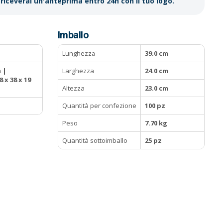
riceverai un'anteprima entro 24h con il tuo logo.
Imballo
Lunghezza
39.0 cm
 |
Larghezza
24.0 cm
 x 38 x 19
Altezza
23.0 cm
Quantità per confezione
100 pz
Peso
7.70 kg
Quantità sottoimballo
25 pz