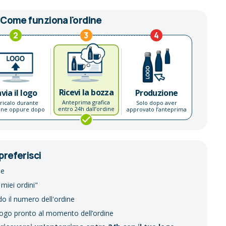
Come funziona l'ordine
2
3
4
Ricevi la bozza
nvia il logo
Produzione
Anteprima grafica
ricalo durante
Solo dopo aver
entro 24h dall’ordine
dine oppure dopo
approvato l’anteprima
preferisci
ne
 miei ordini"
do il numero dell'ordine
logo pronto al momento dell’ordine