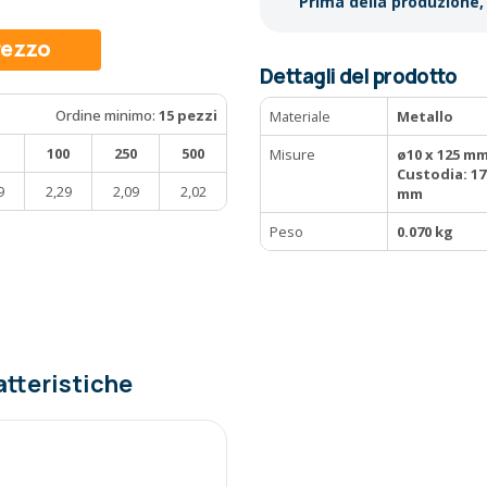
Prima della produzione, 
prezzo
Dettagli del prodotto
Ordine minimo:
15 pezzi
Materiale
Metallo
100
250
500
Misure
ø10 x 125 mm
Custodia: 178
9
2,29
2,09
2,02
mm
Peso
0.070 kg
atteristiche