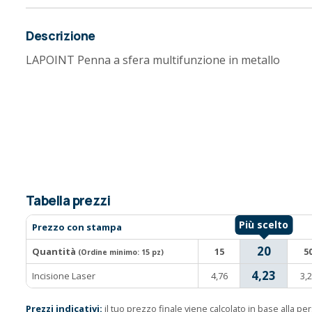
Descrizione
LAPOINT Penna a sfera multifunzione in metallo
Tabella prezzi
Prezzo con stampa
20
Quantità
15
5
(Ordine minimo:
15 pz
)
4,23
Incisione Laser
4,76
3,
Prezzi indicativi:
il tuo prezzo finale viene calcolato in base alla p