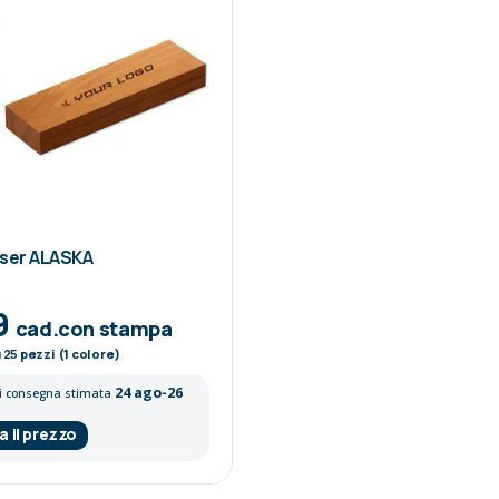
aser ALASKA
9
cad.con stampa
u
25
pezzi (1 colore)
24 ago-26
gi consegna stimata
a il prezzo