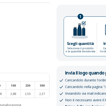
1
Scegli quantità
I
Seleziona il prodotto
Ca
e la quantità desiderata
l’or
Invia il logo quando 
Caricandolo durante l'ordi
0
100
250
500
Caricandolo nella pagina "i
Inviandolo via mail indican
28
2,88
2,50
2,37
Non è necessario avere il 
ersonalizzazione.