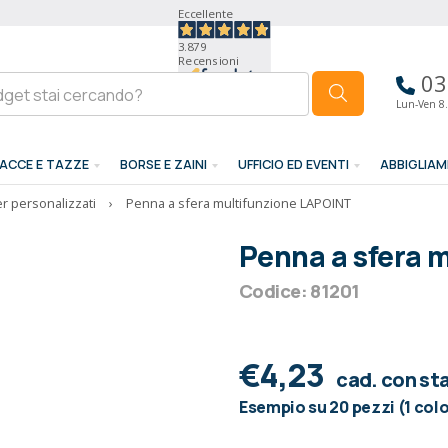
Eccellente
3.879
Recensioni
03
Lun-Ven 8.
ACCE E TAZZE
BORSE E ZAINI
UFFICIO ED EVENTI
ABBIGLIA
er personalizzati
›
Penna a sfera multifunzione LAPOINT
Penna a sfera 
Codice: 81201
€4,23
cad. con s
Esempio su 20 pezzi (1 col