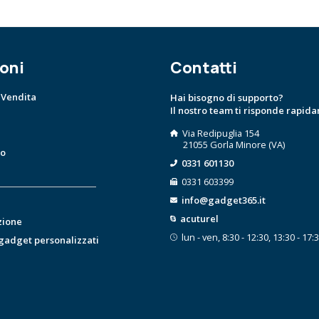
oni
Contatti
 Vendita
Hai bisogno di supporto?
Il nostro team ti risponde rapid
Via Redipuglia 154
21055 Gorla Minore (VA)
to
0331 601130
0331 603399
info@gadget365.it
acuturel
zione
lun - ven, 8:30 - 12:30, 13:30 - 17:
 gadget personalizzati