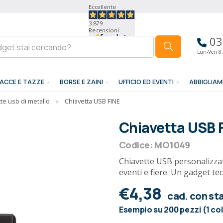
Eccellente
3.879
Recensioni
03
Lun-Ven 8.
ACCE E TAZZE
BORSE E ZAINI
UFFICIO ED EVENTI
ABBIGLIA
te usb di metallo
›
Chiavetta USB FINE
Chiavetta USB 
Codice: MO1049
Chiavette USB personalizzat
eventi e fiere. Un gadget te
€4,38
cad. con s
Esempio su 200 pezzi (1 co