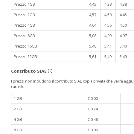
Prezzo 1GB
4,45
4,38
4,38
Prezzo 2GB
4,57
4,50
4,45
Prezzo 4GB
4,64
4,56
4,50
Prezzo 8GB
5,08
4,99
4,97
Prezzo 16GB
5,48
5,41
5,40
Prezzo 32GB
5,61
5,49
5,49
Contributo SIAE
I prezzi non includono il contributo SIAE copia privata che verrà aggiun
carrello.
1 GB
€ 0,00
2 GB
€ 0,24
4 GB
€ 0,48
8 GB
€ 0,96