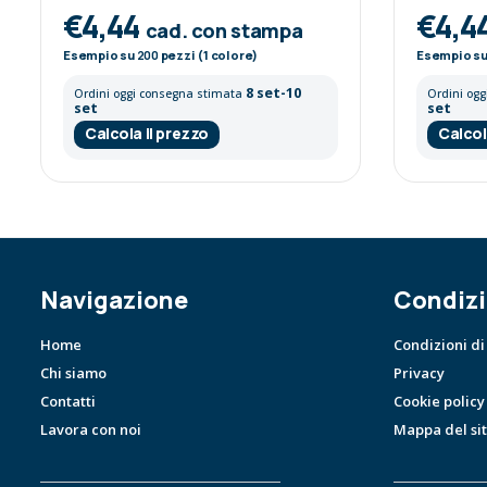
€4,44
€4,4
cad. con stampa
Esempio su
200
pezzi (1 colore)
Esempio s
8 set-10
Ordini oggi consegna stimata
Ordini og
set
set
Calcola il prezzo
Calcol
Navigazione
Condizi
Home
Condizioni di
Chi siamo
Privacy
Contatti
Cookie policy
Lavora con noi
Mappa del si