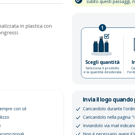
subito questi passaggi, r
ealizzata in plastica con
1
ongressi.
Scegli quantità
I
Seleziona il prodotto
Ca
e la quantità desiderata
l’or
Invia il logo quando 
 sempre con sé
Caricandolo durante l'ordi
ilizzo
Caricandolo nella pagina "i
i
Inviandolo via mail indican
 promozionali
Non è necessario avere il 