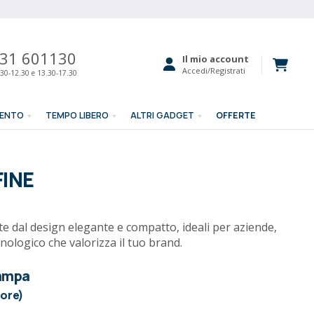
31 601130
Il mio account
Accedi/Registrati
30-12.30 e 13.30-17.30
MENTO
TEMPO LIBERO
ALTRI GADGET
OFFERTE
FINE
e dal design elegante e compatto, ideali per aziende,
cnologico che valorizza il tuo brand.
tampa
lore)