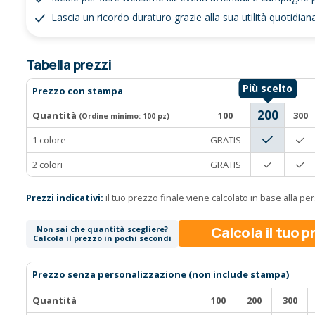
Lascia un ricordo duraturo grazie alla sua utilità quotidiana e
Tabella prezzi
Prezzo con stampa
200
Quantità
100
300
(Ordine minimo:
100 pz
)
1 colore
GRATIS
2 colori
GRATIS
Prezzi indicativi:
il tuo prezzo finale viene calcolato in base alla p
Calcola il tuo 
Non sai che quantità scegliere?
Calcola il prezzo in pochi secondi
Prezzo senza personalizzazione (non include stampa)
Quantità
100
200
300