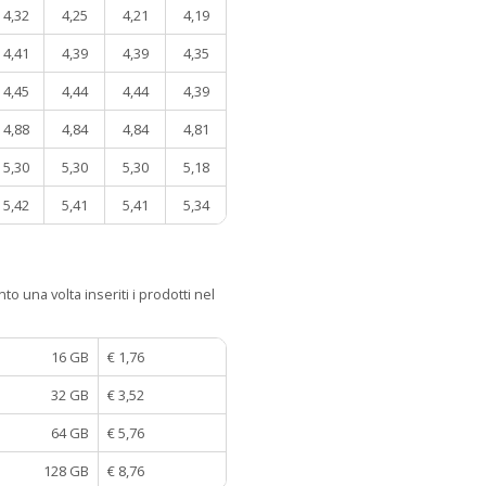
4,32
4,25
4,21
4,19
4,41
4,39
4,39
4,35
4,45
4,44
4,44
4,39
4,88
4,84
4,84
4,81
5,30
5,30
5,30
5,18
5,42
5,41
5,41
5,34
to una volta inseriti i prodotti nel
16 GB
€ 1,76
32 GB
€ 3,52
64 GB
€ 5,76
128 GB
€ 8,76