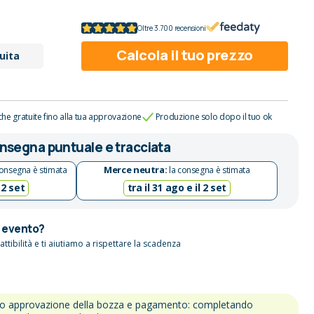
Oltre 3.700 recensioni
Calcola il tuo prezzo
uita
che gratuite fino alla tua approvazione
Produzione solo dopo il tuo ok
nsegna puntuale e tracciata
Merce neutra:
onsegna è stimata
la consegna è stimata
 2 set
tra il 31 ago e il 2 set
n evento?
attibilità e ti aiutiamo a rispettare la scadenza
po approvazione della bozza e pagamento: completando