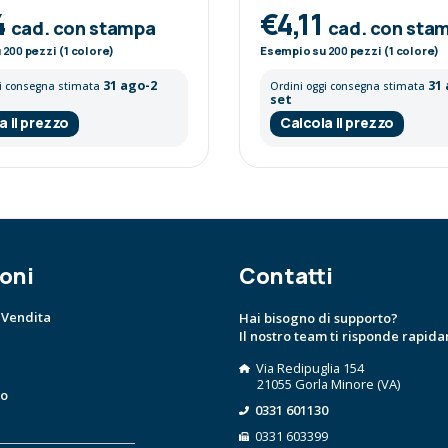
4
€4,11
cad. con stampa
cad. con sta
u
200
pezzi (1 colore)
Esempio su
200
pezzi (1 colore)
31 ago-2
31
gi consegna stimata
Ordini oggi consegna stimata
set
a il prezzo
Calcola il prezzo
oni
Contatti
 Vendita
Hai bisogno di supporto?
Il nostro team ti risponde rapid
Via Redipuglia 154
21055 Gorla Minore (VA)
to
0331 601130
0331 603399