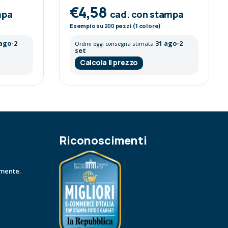
€4,58
mpa
cad. con stampa
Esempio su
200
pezzi (1 colore)
 ago-2
31 ago-2
Ordini oggi consegna stimata
set
Calcola il prezzo
Riconoscimenti
amente.