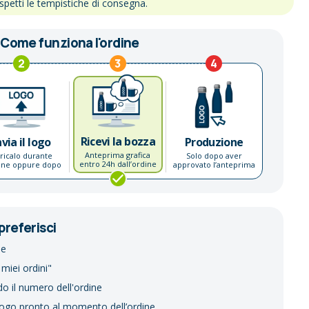
ispetti le tempistiche di consegna.
Come funziona l'ordine
2
3
4
Ricevi la bozza
nvia il logo
Produzione
Anteprima grafica
ricalo durante
Solo dopo aver
entro 24h dall’ordine
dine oppure dopo
approvato l’anteprima
preferisci
ne
 miei ordini"
do il numero dell'ordine
logo pronto al momento dell’ordine