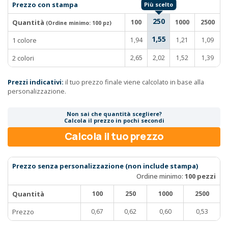
Prezzo con stampa
250
Quantità
100
1000
2500
(Ordine minimo:
100 pz
)
1,55
1 colore
1,94
1,21
1,09
2 colori
2,65
2,02
1,52
1,39
Prezzi indicativi:
il tuo prezzo finale viene calcolato in base alla
personalizzazione.
Non sai che quantità scegliere?
Calcola il prezzo in pochi secondi
Calcola il tuo prezzo
Prezzo senza personalizzazione (non include stampa)
Ordine minimo:
100 pezzi
Quantità
100
250
1000
2500
Prezzo
0,67
0,62
0,60
0,53