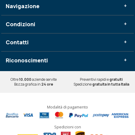
Navigazione
+
Condizioni
+
Contatti
+
Riconoscimenti
+
Oltre
10.000
aziende servite
Preventivi rapidi e
gratuiti
Bozza grafica in
24 ore
Spedizione
gratuita in tutta Italia
Modalità di pagamento
Spedizioni con