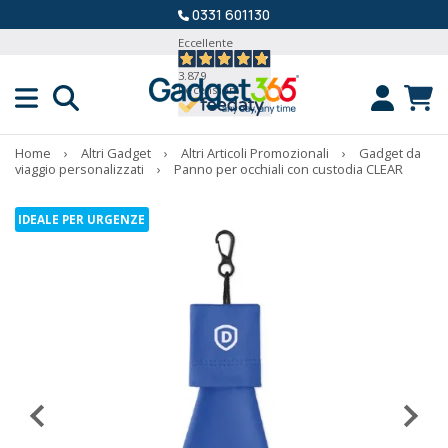
0331 601130
Eccellente
3.879
Recensioni
Home
›
Altri Gadget
›
Altri Articoli Promozionali
›
Gadget da
viaggio personalizzati
›
Panno per occhiali con custodia CLEAR
IDEALE PER URGENZE