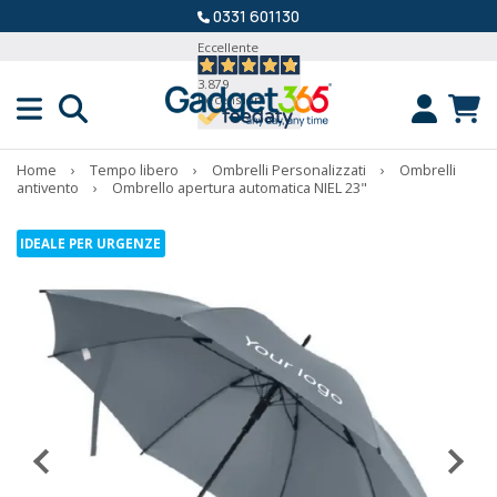
0331 601130
Eccellente
3.879
Recensioni
Home
›
Tempo libero
›
Ombrelli Personalizzati
›
Ombrelli
antivento
›
Ombrello apertura automatica NIEL 23"
IDEALE PER URGENZE