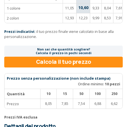
10,60
1 colore
11,05
9,33
8,04
7,61
2 colori
12,93
12,23
9,99
8,53
7,91
Prezzi indicativi:
il tuo prezzo finale viene calcolato in base alla
personalizzazione.
Non sai che quantità scegliere?
Calcola il prezzo in pochi secondi
Calcola il tuo prezzo
Prezzo senza personalizzazione (non include stampa)
Ordine minimo:
10 pezzi
Quantità
10
15
50
100
250
Prezzo
8,05
7,85
7,54
6,88
6,62
Prezzi IVA esclusa
Dettagli del prodotto