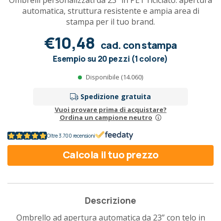
Ombrelli personalizzati da 23" in PET riciclato: apertura
automatica, struttura resistente e ampia area di
stampa per il tuo brand.
€10,48
cad. con stampa
Esempio su 20 pezzi (1 colore)
Disponibile (14.060)
Spedizione gratuita
Vuoi provare prima di acquistare?
Ordina un campione neutro
Oltre 3.700 recensioni
Calcola il tuo prezzo
Descrizione
Ombrello ad apertura automatica da 23” con telo in