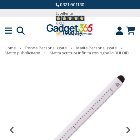
0331 601130
Eccellente
3.879
Recensioni
Home
›
Penne Personalizzate
›
Matite Personalizzate
›
Matite pubblicitarie
›
Matita scrittura infinita con righello RULOID