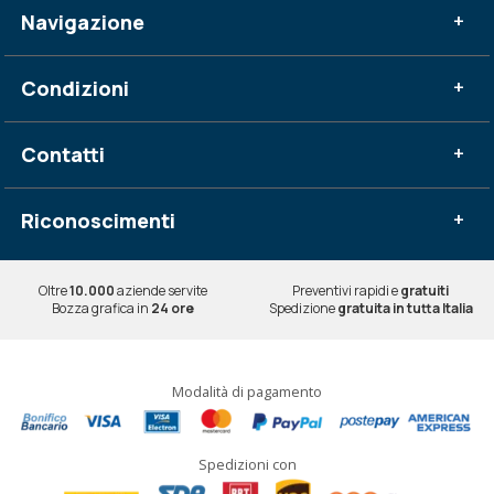
Navigazione
+
Condizioni
+
Contatti
+
Riconoscimenti
+
Oltre
10.000
aziende servite
Preventivi rapidi e
gratuiti
Bozza grafica in
24 ore
Spedizione
gratuita in tutta Italia
Modalità di pagamento
Spedizioni con