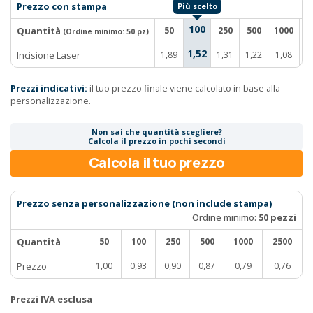
Prezzo con stampa
100
Quantità
50
250
500
1000
2
(Ordine minimo:
50 pz
)
1,52
Incisione Laser
1,89
1,31
1,22
1,08
1
Prezzi indicativi:
il tuo prezzo finale viene calcolato in base alla
personalizzazione.
Non sai che quantità scegliere?
Calcola il prezzo in pochi secondi
Calcola il tuo prezzo
Prezzo senza personalizzazione (non include stampa)
Ordine minimo:
50 pezzi
Quantità
50
100
250
500
1000
2500
Prezzo
1,00
0,93
0,90
0,87
0,79
0,76
Prezzi IVA esclusa