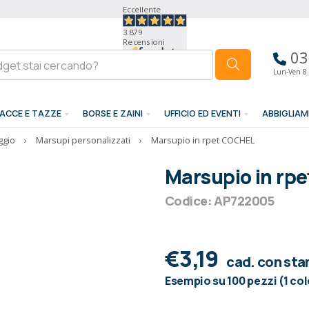
Eccellente
3.879
Recensioni
03
Lun-Ven 8.
ACCE E TAZZE
BORSE E ZAINI
UFFICIO ED EVENTI
ABBIGLIA
ggio
›
Marsupi personalizzati
›
Marsupio in rpet COCHEL
Marsupio in rp
Codice: AP722005
€3,19
cad. con st
Esempio su 100 pezzi (1 co