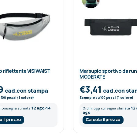
 riflettente VISIWAIST
Marsupio sportivo da ru
MODERATE
9
€3,41
cad.con stampa
cad.con sta
u
100
pezzi (1 colore)
Esempio su
100
pezzi (1 colore)
12 ago-14
12
gi consegna stimata
Ordini oggi consegna stimata
ago
a il prezzo
Calcola il prezzo