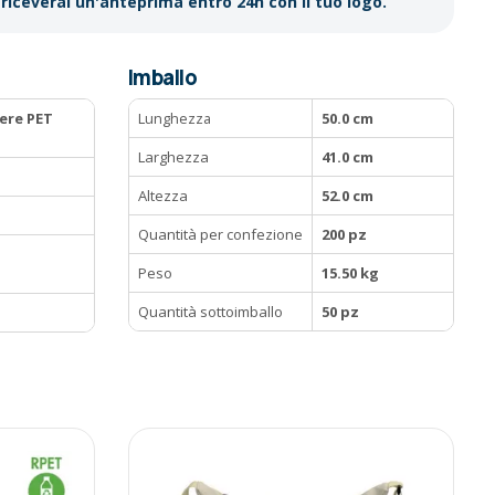
riceverai un'anteprima entro 24h con il tuo logo.
Imballo
ere PET
Lunghezza
50.0 cm
Larghezza
41.0 cm
Altezza
52.0 cm
Quantità per confezione
200 pz
Peso
15.50 kg
Quantità sottoimballo
50 pz