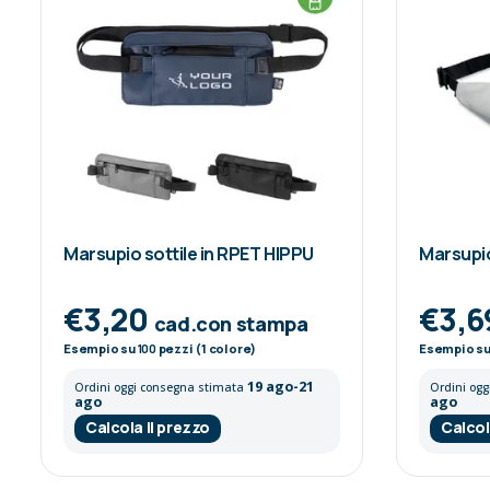
Marsupio sottile in RPET HIPPU
Marsupio
€3,20
€3,6
cad.con stampa
Esempio su
100
pezzi (1 colore)
Esempio s
19 ago-21
Ordini oggi consegna stimata
Ordini og
ago
ago
Calcola il prezzo
Calcol