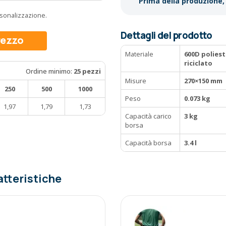
Prima della produzione, 
ersonalizzazione.
Dettagli del prodotto
prezzo
Materiale
600D poliest
riciclato
Ordine minimo:
25 pezzi
Misure
270×150 mm
250
500
1000
Peso
0.073 kg
1,97
1,79
1,73
Capacità carico
3 kg
borsa
Capacità borsa
3.4 l
atteristiche