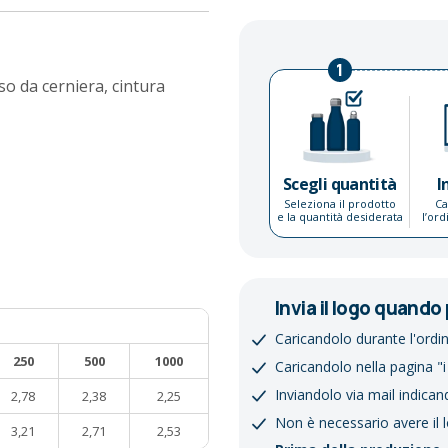
1
o da cerniera, cintura
Scegli quantità
I
Seleziona il prodotto
Ca
e la quantità desiderata
l’or
Invia il logo quando 
Caricandolo durante l'ordi
250
500
1000
Caricandolo nella pagina "i
Inviandolo via mail indican
2,78
2,38
2,25
Non è necessario avere il 
3,21
2,71
2,53