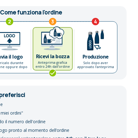
Come funziona l'ordine
2
3
4
Ricevi la bozza
nvia il logo
Produzione
Anteprima grafica
ricalo durante
Solo dopo aver
entro 24h dall’ordine
dine oppure dopo
approvato l’anteprima
preferisci
ne
 miei ordini"
do il numero dell'ordine
logo pronto al momento dell’ordine