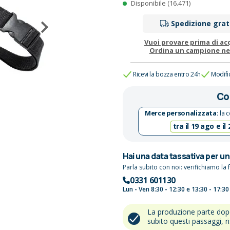
Disponibile (16.471)
Spedizione grat
Vuoi provare prima di ac
Ordina un campione n
Ricevi la bozza entro 24h
Modifi
Co
Merce personalizzata:
la c
tra il 19 ago e il
Hai una data tassativa per u
Parla subito con noi: verifichiamo la f
0331 601130
Lun - Ven 8:30 - 12:30 e 13:30 - 17:30
La produzione parte do
subito questi passaggi, r