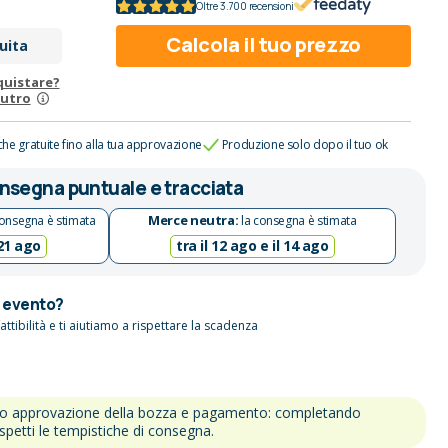
Oltre 3.700 recensioni
Calcola il tuo prezzo
uita
quistare?
eutro
che gratuite fino alla tua approvazione
Produzione solo dopo il tuo ok
nsegna puntuale e tracciata
Merce neutra:
onsegna è stimata
la consegna è stimata
 21 ago
tra il 12 ago e il 14 ago
n evento?
attibilità e ti aiutiamo a rispettare la scadenza
po approvazione della bozza e pagamento: completando
ispetti le tempistiche di consegna.