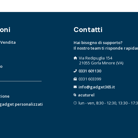
oni
Contatti
 Vendita
Hai bisogno di supporto?
Il nostro team ti risponde rapid
Via Redipuglia 154
21055 Gorla Minore (VA)
to
0331 601130
0331 603399
info@gadget365.it
acuturel
zione
lun - ven, 8:30 - 12:30, 13:30 - 17:
 gadget personalizzati