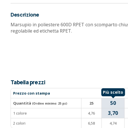
Descrizione
Marsupio in poliestere 600D RPET con scomparto chius
regolabile ed etichetta RPET.
Tabella prezzi
Prezzo con stampa
50
Quantità
25
(Ordine minimo:
25 pz
)
3,70
1 colore
4,76
2 colori
6,58
4,74