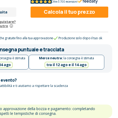
Oltre 3.700 recensioni
Calcola il tuo prezzo
uita
quistare?
eutro
che gratuite fino alla tua approvazione
Produzione solo dopo il tuo ok
nsegna puntuale e tracciata
Merce neutra:
onsegna è stimata
la consegna è stimata
 14 ago
tra il 12 ago e il 14 ago
n evento?
attibilità e ti aiutiamo a rispettare la scadenza
po approvazione della bozza e pagamento: completando
ispetti le tempistiche di consegna.