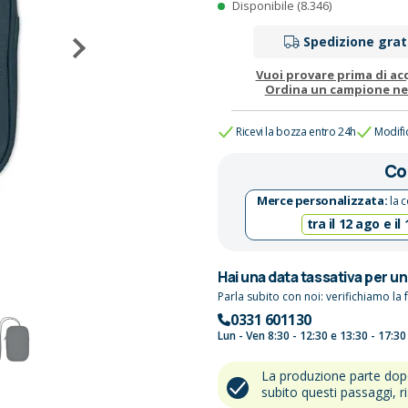
Disponibile (8.346)
Spedizione grat
Vuoi provare prima di ac
Ordina un campione n
Ricevi la bozza entro 24h
Modifi
Co
Merce personalizzata:
la c
tra il 12 ago e il
Hai una data tassativa per u
Parla subito con noi: verifichiamo la f
0331 601130
Lun - Ven 8:30 - 12:30 e 13:30 - 17:30
La produzione parte do
subito questi passaggi, r