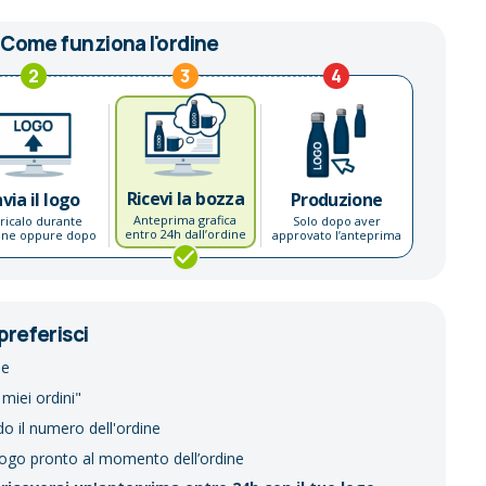
Come funziona l'ordine
2
3
4
Ricevi la bozza
nvia il logo
Produzione
Anteprima grafica
ricalo durante
Solo dopo aver
entro 24h dall’ordine
dine oppure dopo
approvato l’anteprima
preferisci
ne
 miei ordini"
do il numero dell'ordine
logo pronto al momento dell’ordine