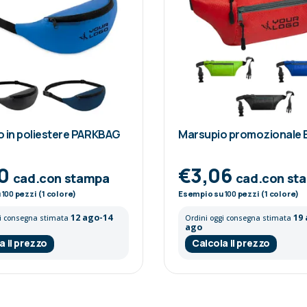
 in poliestere PARKBAG
Marsupio promozionale
30
€3,06
cad.con stampa
cad.con st
u
100
pezzi (1 colore)
Esempio su
100
pezzi (1 colore)
12 ago-14
19
gi consegna stimata
Ordini oggi consegna stimata
ago
a il prezzo
Calcola il prezzo