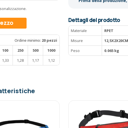
Prima della produzione, 
ersonalizzazione.
Dettagli del prodotto
prezzo
Materiale
RPET
Ordine minimo:
20 pezzi
Misure
12,5X2X20C
100
250
500
1000
Peso
0.065 kg
1,33
1,28
1,17
1,12
atteristiche