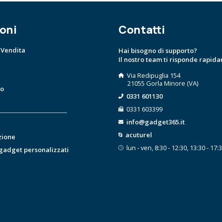
oni
Contatti
 Vendita
Hai bisogno di supporto?
Il nostro team ti risponde rapid
Via Redipuglia 154
21055 Gorla Minore (VA)
to
0331 601130
0331 603399
info@gadget365.it
acuturel
zione
lun - ven, 8:30 - 12:30, 13:30 - 17:
 gadget personalizzati