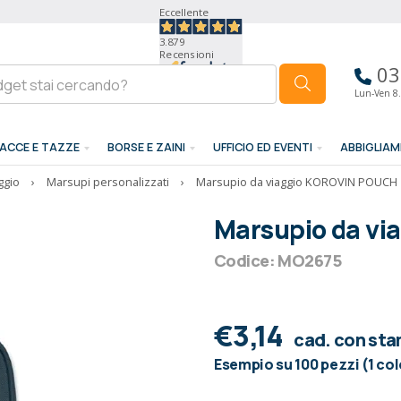
Eccellente
3.879
Recensioni
03
Lun-Ven 8.
ACCE E TAZZE
BORSE E ZAINI
UFFICIO ED EVENTI
ABBIGLIA
ggio
›
Marsupi personalizzati
›
Marsupio da viaggio KOROVIN POUCH
Marsupio da v
Codice: MO2675
€3,14
cad. con st
Esempio su 100 pezzi (1 co