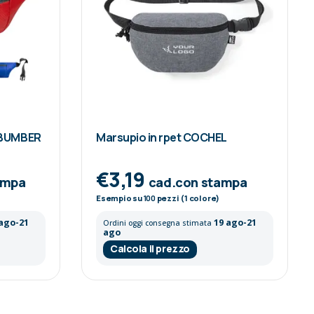
 BUMBER
Marsupio in rpet COCHEL
€3,19
ampa
cad.con stampa
Esempio su
100
pezzi (1 colore)
 ago-21
19 ago-21
Ordini oggi consegna stimata
ago
Calcola il prezzo