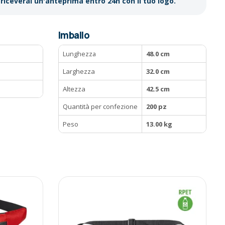
riceverai un'anteprima entro 24h con il tuo logo.
Imballo
Lunghezza
48.0 cm
M
Larghezza
32.0 cm
Altezza
42.5 cm
Quantità per confezione
200 pz
Peso
13.00 kg