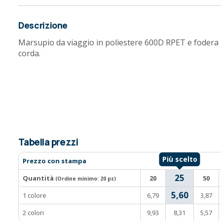
Descrizione
Marsupio da viaggio in poliestere 600D RPET e fodera 
corda.
Tabella prezzi
Prezzo con stampa
25
Quantità
20
50
(Ordine minimo:
20 pz
)
5,60
1 colore
6,79
3,87
2 colori
9,93
8,31
5,57