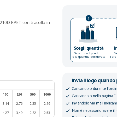
1
210D RPET con tracolla in
Scegli quantità
I
Seleziona il prodotto
Ca
e la quantità desiderata
l’or
Invia il logo quando 
Caricandolo durante l'ordi
100
250
500
1000
Caricandolo nella pagina "i
Inviandolo via mail indican
3,14
2,76
2,35
2,16
Non è necessario avere il 
4,27
3,49
2,82
2,53