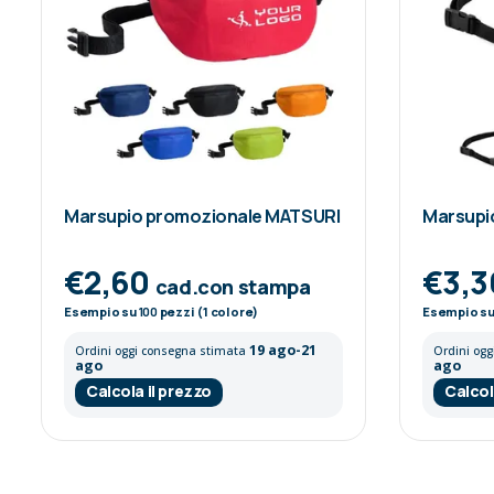
Marsupio promozionale MATSURI
Marsupio
€2,60
€3,
cad.con stampa
Esempio su
100
pezzi (1 colore)
Esempio s
19 ago-21
Ordini oggi consegna stimata
Ordini og
ago
ago
Calcola il prezzo
Calcol