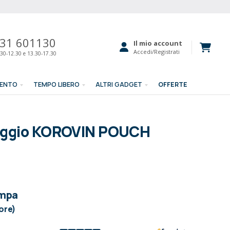
31 601130
Il mio account
Accedi/Registrati
30-12.30 e 13.30-17.30
MENTO
TEMPO LIBERO
ALTRI GADGET
OFFERTE
iaggio KOROVIN POUCH
ampa
lore)