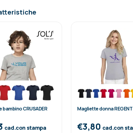
atteristiche
te bambino CRUSADER
Magliette donna REGENT
3
€3,80
cad.con stampa
cad.con st