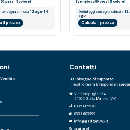
u
50
pezzi (1 colore)
Esempio su
50
pezzi (1 colore)
12 ago-14
12
gi consegna stimata
Ordini oggi consegna stimata
ago
a il prezzo
Calcola il prezzo
oni
Contatti
 Vendita
Hai bisogno di supporto?
Il nostro team ti risponde rapid
Via Redipuglia 154
21055 Gorla Minore (VA)
to
0331 601130
0331 603399
info@gadget365.it
acuturel
zione