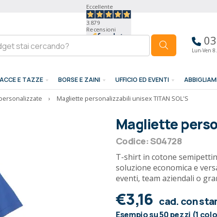
Eccellente
3.879
Recensioni
03
Lun-Ven 8.
ACCE E TAZZE
BORSE E ZAINI
UFFICIO ED EVENTI
ABBIGLIA
 personalizzate
›
Magliette personalizzabili unisex TITAN SOL'S
Magliette perso
Codice: S04728
T-shirt in cotone semipetti
soluzione economica e vers
eventi, team aziendali o gra
€3,16
cad. con st
Esempio su 50 pezzi (1 col