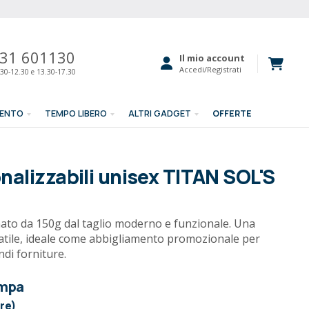
31 601130
Il mio account
Accedi/Registrati
30-12.30 e 13.30-17.30
MENTO
TEMPO LIBERO
ALTRI GADGET
OFFERTE
nalizzabili unisex TITAN SOL'S
nato da 150g dal taglio moderno e funzionale. Una
atile, ideale come abbigliamento promozionale per
ndi forniture.
ampa
ore)