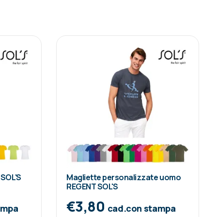
 SOL'S
Magliette personalizzate uomo
REGENT SOL'S
€3,80
ampa
cad.con stampa