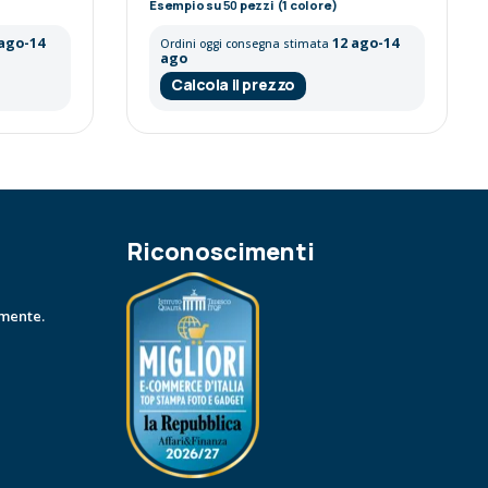
Esempio su
50
pezzi (1 colore)
 ago-14
12 ago-14
Ordini oggi consegna stimata
ago
Calcola il prezzo
Riconoscimenti
amente.