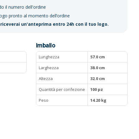
do il numero dell'ordine
logo pronto al momento dell’ordine
riceverai un'anteprima entro 24h con il tuo logo.
Imballo
Lunghezza
57.0 cm
Larghezza
38.0 cm
Altezza
32.0 cm
Quantità per confezione
100 pz
Peso
14.20 kg