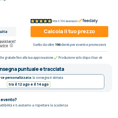
Oltre 3.700 recensioni
Calcola il tuo prezzo
uita
quistare?
Scelto da oltre
196
clienti per eventi e promozioni
eutro
che gratuite fino alla tua approvazione
Produzione solo dopo il tuo ok
nsegna puntuale e tracciata
ce personalizzata:
la consegna è stimata
tra il 12 ago e il 14 ago
n evento?
attibilità e ti aiutiamo a rispettare la scadenza