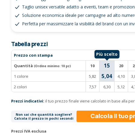
Taglio unisex versatile adatto a eventi, team e promozio
Soluzione economica ideale per campagne ad alto numer
Perfetta per massimizzare la visibilità del brand con un 
Tabella prezzi
Prezzo con stampa
15
Quantità
10
20
2
(Ordine minimo:
10 pz
)
5,04
1 colore
5,82
4,10
3,
2 colori
7,57
6,30
5,12
4,
Prezzi indicativi:
il tuo prezzo finale viene calcolato in base alla p
Calcola il tuo 
Non sai che quantità scegliere?
Calcola il prezzo in pochi secondi
Prezzi IVA esclusa