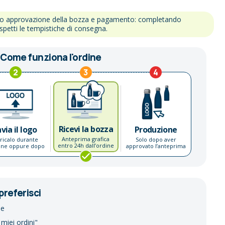
po approvazione della bozza e pagamento: completando
ispetti le tempistiche di consegna.
Come funziona l'ordine
2
3
4
Ricevi la bozza
nvia il logo
Produzione
Anteprima grafica
ricalo durante
Solo dopo aver
entro 24h dall’ordine
dine oppure dopo
approvato l’anteprima
preferisci
ne
 miei ordini"