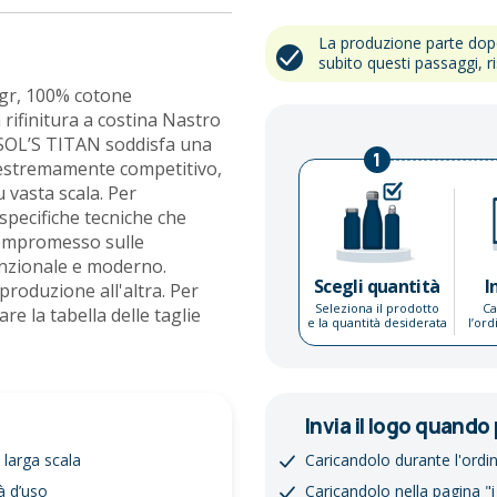
La produzione parte do
subito questi passaggi, r
gr, 100% cotone
rifinitura a costina Nastro
, SOL’S TITAN soddisfa una
1
o estremamente competitivo,
u vasta scala. Per
specifiche tecniche che
 compromesso sulle
funzionale e moderno.
Scegli quantità
I
produzione all'altra. Per
Seleziona il prodotto
Ca
re la tabella delle taglie
e la quantità desiderata
l’or
Invia il logo quando 
u larga scala
Caricandolo durante l'ordi
tà d’uso
Caricandolo nella pagina "i