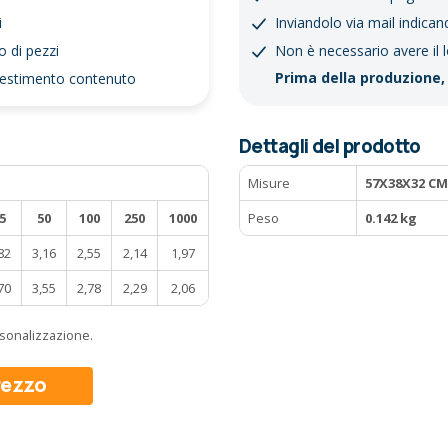
ni
Inviandolo via mail indican
o di pezzi
Non è necessario avere il 
Prima della produzione, 
investimento contenuto
Dettagli del prodotto
Misure
57X38X32 CM
5
50
100
250
1000
Peso
0.142 kg
82
3,16
2,55
2,14
1,97
70
3,55
2,78
2,29
2,06
ersonalizzazione.
prezzo