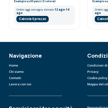
Esempio su
50
pezzi (1 colore)
Esempio s
12 ago-14
Ordini oggi consegna stimata
Ordini og
ago
ago
Calcola il prezzo
Calcol
Navigazione
Condizi
Home
Condizioni di
Chi siamo
Privacy
Contatti
Cookie policy
Lavora con noi
Mappa del si
Personalizza