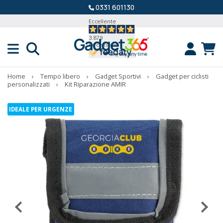
0331 601130
Eccellente
3.879
Recensioni
Home
›
Tempo libero
›
Gadget Sportivi
›
Gadget per ciclisti
personalizzati
›
Kit Riparazione AMIR
IDEALE PER URGENZE