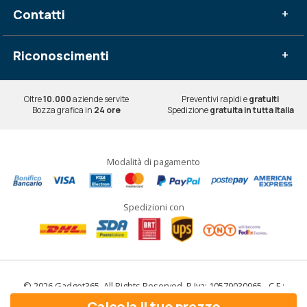
Contatti
+
Riconoscimenti
+
Oltre
10.000
aziende servite
Preventivi rapidi e
gratuiti
Bozza grafica in
24 ore
Spedizione
gratuita in tutta Italia
Modalità di pagamento
Spedizioni con
© 2026 Gadget365. All Rights Reserved. P.Iva: 10579030965 - C.F.:
10579030965
Calcola il tuo prezzo