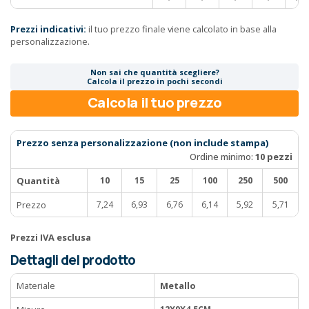
Prezzi indicativi:
il tuo prezzo finale viene calcolato in base alla
personalizzazione.
Non sai che quantità scegliere?
Calcola il prezzo in pochi secondi
Calcola il tuo prezzo
Prezzo senza personalizzazione (non include stampa)
Ordine minimo:
10 pezzi
Quantità
10
15
25
100
250
500
Prezzo
7,24
6,93
6,76
6,14
5,92
5,71
Prezzi IVA esclusa
Dettagli del prodotto
Materiale
Metallo