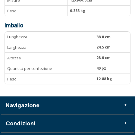
Misure
12X9X4.5CM
Peso
0.333 kg
Imballo
Lunghezza
38.0 cm
Larghezza
24.5 cm
Altezza
28.0 cm
Quantità per confezione
40 pz
Peso
12.88 kg
Navigazione
+
Condizioni
+