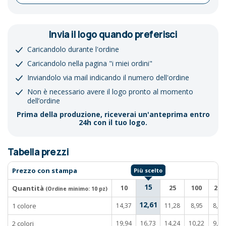
Invia il logo quando preferisci
Caricandolo durante l'ordine
Caricandolo nella pagina "i miei ordini"
Inviandolo via mail indicando il numero dell'ordine
Non è necessario avere il logo pronto al momento
dell’ordine
Prima della produzione, riceverai un'anteprima entro
24h con il tuo logo.
Tabella prezzi
Prezzo con stampa
15
Quantità
10
25
100
250
(Ordine minimo:
10 pz
)
12,61
1 colore
14,37
11,28
8,95
8,32
2 colori
19,94
16,73
14,24
10,22
9,23