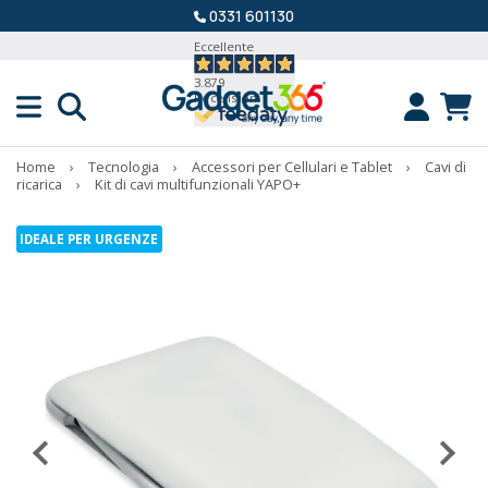
0331 601130
Eccellente
3.879
Recensioni
Home
›
Tecnologia
›
Accessori per Cellulari e Tablet
›
Cavi di
ricarica
›
Kit di cavi multifunzionali YAPO+
IDEALE PER URGENZE