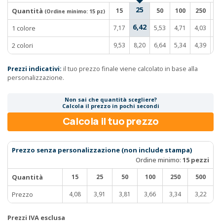
25
Quantità
15
50
100
250
5
(Ordine minimo:
15 pz
)
6,42
1 colore
7,17
5,53
4,71
4,03
3,
2 colori
9,53
8,20
6,64
5,34
4,39
4,
Prezzi indicativi:
il tuo prezzo finale viene calcolato in base alla
personalizzazione.
Non sai che quantità scegliere?
Calcola il prezzo in pochi secondi
Calcola il tuo prezzo
Prezzo senza personalizzazione (non include stampa)
Ordine minimo:
15 pezzi
Quantità
15
25
50
100
250
500
Prezzo
4,08
3,91
3,81
3,66
3,34
3,22
Prezzi IVA esclusa