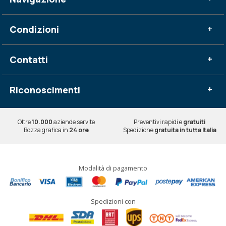
Condizioni
+
Contatti
+
Riconoscimenti
+
Oltre
10.000
aziende servite
Preventivi rapidi e
gratuiti
Bozza grafica in
24 ore
Spedizione
gratuita in tutta Italia
Modalità di pagamento
Spedizioni con