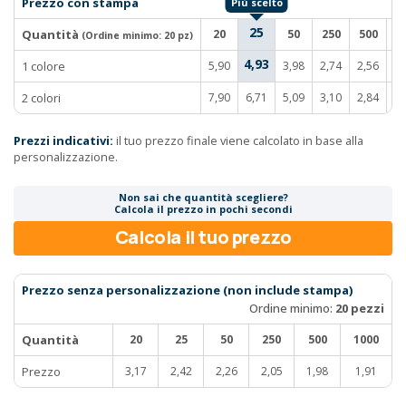
Prezzo con stampa
25
Quantità
20
50
250
500
1
(Ordine minimo:
20 pz
)
4,93
1 colore
5,90
3,98
2,74
2,56
2
2 colori
7,90
6,71
5,09
3,10
2,84
2
Prezzi indicativi:
il tuo prezzo finale viene calcolato in base alla
personalizzazione.
Non sai che quantità scegliere?
Calcola il prezzo in pochi secondi
Calcola il tuo prezzo
Prezzo senza personalizzazione (non include stampa)
Ordine minimo:
20 pezzi
Quantità
20
25
50
250
500
1000
Prezzo
3,17
2,42
2,26
2,05
1,98
1,91