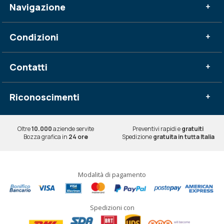
Navigazione
+
Condizioni
+
Contatti
+
Riconoscimenti
+
Oltre
10.000
aziende servite
Preventivi rapidi e
gratuiti
Bozza grafica in
24 ore
Spedizione
gratuita in tutta Italia
Modalità di pagamento
Spedizioni con