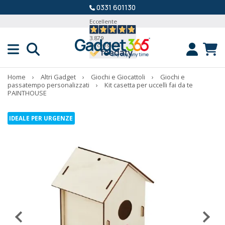
0331 601130
Eccellente
3.879
Recensioni
Home
›
Altri Gadget
›
Giochi e Giocattoli
›
Giochi e
passatempo personalizzati
›
Kit casetta per uccelli fai da te
PAINTHOUSE
IDEALE PER URGENZE