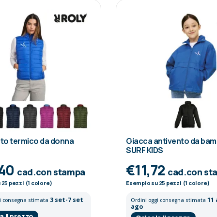
to termico da donna
Giacca antivento da bam
SURF KIDS
,40
€11,72
cad.con stampa
cad.con st
u
25
pezzi (1 colore)
Esempio su
25
pezzi (1 colore)
3 set-7 set
11
gi consegna stimata
Ordini oggi consegna stimata
ago
a il prezzo