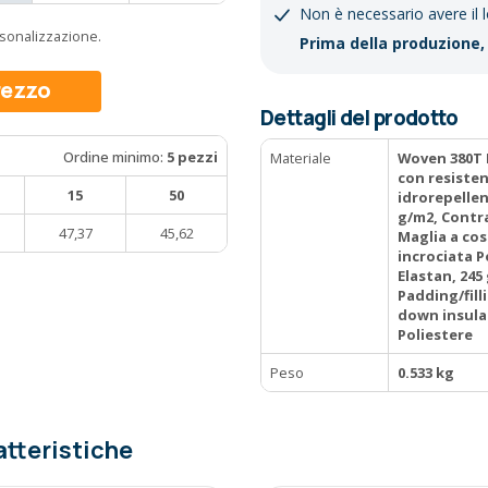
Non è necessario avere il 
ersonalizzazione.
Prima della produzione, 
prezzo
Dettagli del prodotto
Ordine minimo:
5 pezzi
Materiale
Woven 380T D
con resisten
15
50
idrorepellen
g/m2, Contra
47,37
45,62
Maglia a co
incrociata P
Elastan, 245
Padding/fill
down insula
Poliestere
Peso
0.533 kg
atteristiche