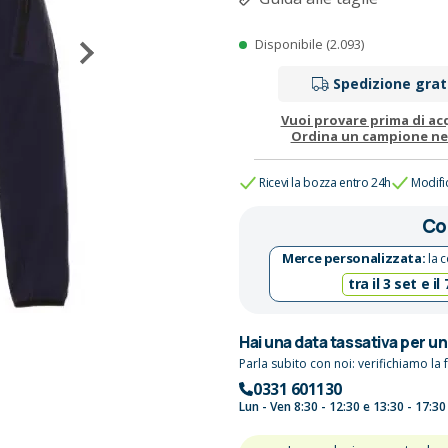
Disponibile (2.093)
Spedizione grat
Vuoi provare prima di ac
Ordina un campione n
Ricevi la bozza entro 24h
Modifi
Co
Merce personalizzata:
la c
tra il 3 set e il
Hai una data tassativa per u
Parla subito con noi: verifichiamo la f
0331 601130
Lun - Ven 8:30 - 12:30 e 13:30 - 17:30