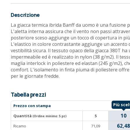
Descrizione
La giacca termica ibrida Banff da uomo è una fusione per
L'aletta interna assicura che il vento non passi attraver
posteriore sceso aggiunge un tocco di copertura in pi
L'elastico in colore contrastante aggiunge un accento d
vestibilità sicura. Il tessuto opaco della giacca 380T ha
impermeabile ed è realizzato in nylon (38 g/m2). Il tes
maglia interlock in poliestere ed elastan (245 g/m2), ch
comfort. L'isolamento in finta piuma di poliestere offr
per le giornate fredde.
Tabella prezzi
Prezzo con stampa
10
Quantità
5
(Ordine minimo:
5 pz
)
62,48
Ricamo
71,09