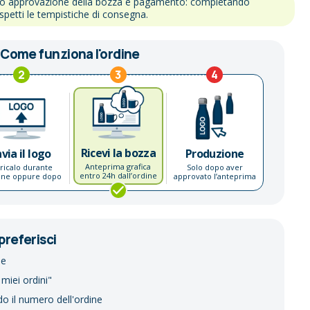
po approvazione della bozza e pagamento: completando
ispetti le tempistiche di consegna.
Come funziona l'ordine
2
3
4
Ricevi la bozza
nvia il logo
Produzione
Anteprima grafica
ricalo durante
Solo dopo aver
entro 24h dall’ordine
dine oppure dopo
approvato l’anteprima
preferisci
ne
 miei ordini"
do il numero dell'ordine