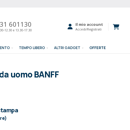
31 601130
Il mio account
Accedi/Registrati
30-12.30 e 13.30-17.30
MENTO
TEMPO LIBERO
ALTRI GADGET
OFFERTE
 da uomo BANFF
 stampa
ore)