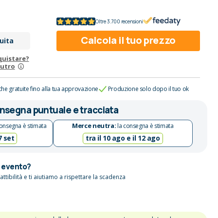
Oltre 3.700 recensioni
Calcola il tuo prezzo
uita
quistare?
eutro
che gratuite fino alla tua approvazione
Produzione solo dopo il tuo ok
nsegna puntuale e tracciata
Merce neutra:
onsegna è stimata
la consegna è stimata
 7 set
tra il 10 ago e il 12 ago
n evento?
attibilità e ti aiutiamo a rispettare la scadenza