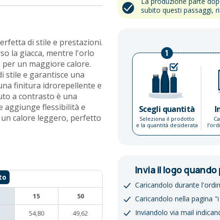
La produzione parte do
subito questi passaggi, r
fetta di stile e prestazioni.
so la giacca, mentre l'orlo
1
ù per un maggiore calore.
i stile e garantisce una
 una finitura idrorepellente e
suto a contrasto è una
e aggiunge flessibilità e
Scegli quantità
I
e un calore leggero, perfetto
Seleziona il prodotto
Ca
e la quantità desiderata
l’or
Invia il logo quando 
Caricandolo durante l'ordi
15
50
Caricandolo nella pagina "i
Inviandolo via mail indican
54,80
49,62