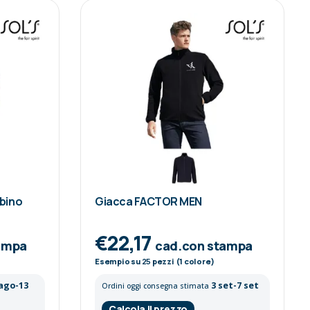
bino
Giacca FACTOR MEN
€22,17
ampa
cad.con stampa
Esempio su
25
pezzi (1 colore)
 ago-13
3 set-7 set
Ordini oggi consegna stimata
Calcola il prezzo