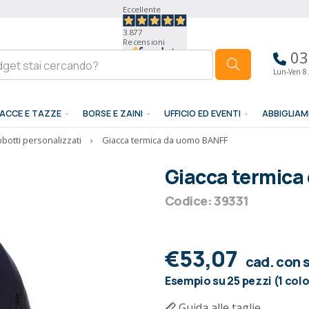
Eccellente
3.877
Recensioni
03
Lun-Ven 8.
ACCE E TAZZE
BORSE E ZAINI
UFFICIO ED EVENTI
ABBIGLIA
botti personalizzati
›
Giacca termica da uomo BANFF
Giacca termica
Codice: 39331
€53,07
cad. con
Esempio su 25 pezzi (1 col
Guida alle taglie