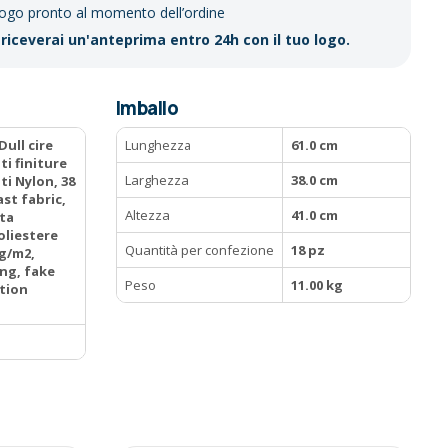
logo pronto al momento dell’ordine
riceverai un'anteprima entro 24h con il tuo logo.
Imballo
ull cire
Lunghezza
61.0 cm
ti finiture
Larghezza
38.0 cm
ti Nylon, 38
st fabric,
Altezza
41.0 cm
sta
oliestere
Quantità per confezione
18 pz
 g/m2,
ing, fake
Peso
11.00 kg
tion