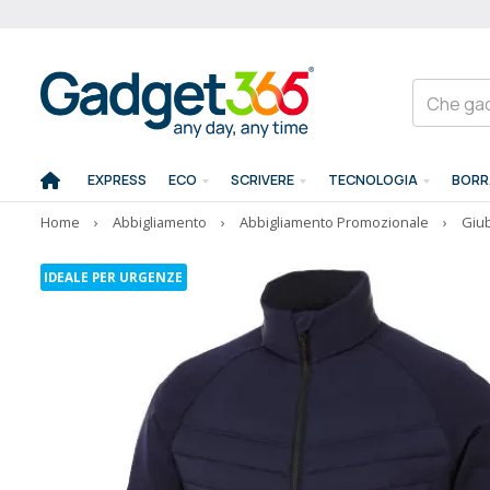
EXPRESS
ECO
SCRIVERE
TECNOLOGIA
BORR
Home
›
Abbigliamento
›
Abbigliamento Promozionale
›
Giub
IDEALE PER URGENZE