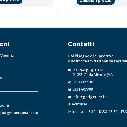
Calcola il prezzo
oni
Contatti
 Vendita
Hai bisogno di supporto?
Il nostro team ti risponde rapid
Via Redipuglia 154
21055 Gorla Minore (VA)
to
0331 601130
0331 603399
info@gadget365.it
acuturel
zione
lun - ven, 8:30 - 12:30, 13:30 - 17:
 gadget personalizzati