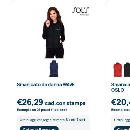
Smanicato da donna WAVE
Smanica
OSLO
€26,29
€20
cad.con stampa
Esempio su
25
pezzi (1 colore)
Esempio s
3 set-7 set
Ordini oggi consegna stimata
Ordini og
Calcola il prezzo
Calcol