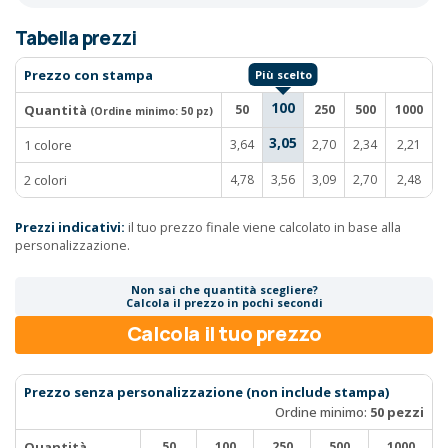
Tabella prezzi
Prezzo con stampa
100
Quantità
50
250
500
1000
(Ordine minimo:
50 pz
)
3,05
1 colore
3,64
2,70
2,34
2,21
2 colori
4,78
3,56
3,09
2,70
2,48
Prezzi indicativi:
il tuo prezzo finale viene calcolato in base alla
personalizzazione.
Non sai che quantità scegliere?
Calcola il prezzo in pochi secondi
Calcola il tuo prezzo
Prezzo senza personalizzazione (non include stampa)
Ordine minimo:
50 pezzi
Quantità
50
100
250
500
1000