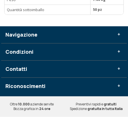
Quantità sottoimballo
50 pz
Navigazione
+
Condizioni
+
Contatti
+
Riconoscimenti
+
Oltre
10.000
aziende servite
Preventivi rapidi e
gratuiti
Bozza grafica in
24 ore
Spedizione
gratuita in tutta Italia