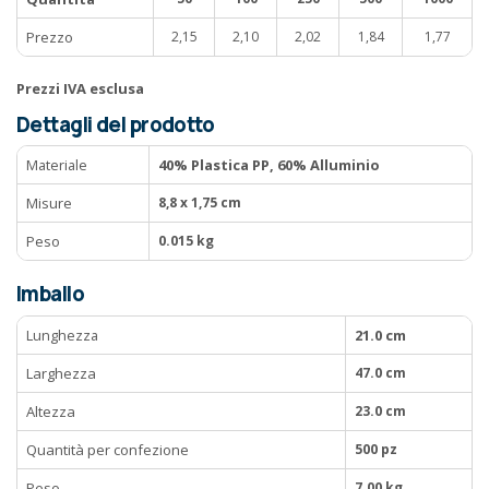
Prezzo
2,15
2,10
2,02
1,84
1,77
Prezzi IVA esclusa
Dettagli del prodotto
Materiale
40% Plastica PP, 60% Alluminio
Misure
8,8 x 1,75 cm
Peso
0.015 kg
Imballo
Lunghezza
21.0 cm
Larghezza
47.0 cm
Altezza
23.0 cm
Quantità per confezione
500 pz
Peso
7.00 kg