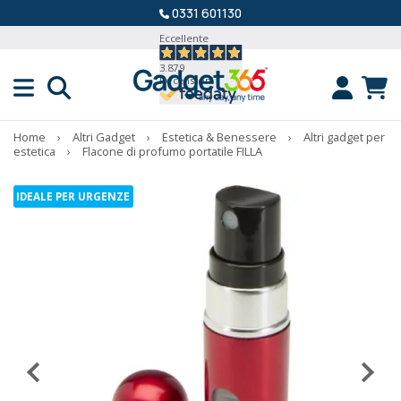
0331 601130
Eccellente
3.879
Recensioni
Home
›
Altri Gadget
›
Estetica & Benessere
›
Altri gadget per
estetica
›
Flacone di profumo portatile FILLA
IDEALE PER URGENZE