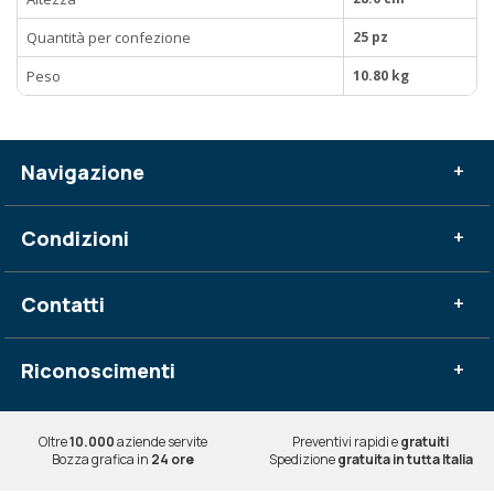
Quantità per confezione
25 pz
Peso
10.80 kg
Navigazione
+
Condizioni
+
Contatti
+
Riconoscimenti
+
Oltre
10.000
aziende servite
Preventivi rapidi e
gratuiti
Bozza grafica in
24 ore
Spedizione
gratuita in tutta Italia