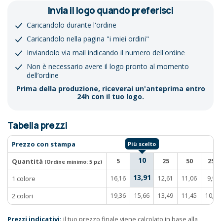
Invia il logo quando preferisci
Caricandolo durante l'ordine
Caricandolo nella pagina "i miei ordini"
Inviandolo via mail indicando il numero dell'ordine
Non è necessario avere il logo pronto al momento
dell’ordine
Prima della produzione, riceverai un'anteprima entro
24h con il tuo logo.
Tabella prezzi
Prezzo con stampa
10
Quantità
5
25
50
250
(Ordine minimo:
5 pz
)
13,91
1 colore
16,16
12,61
11,06
9,91
2 colori
19,36
15,66
13,49
11,45
10,06
Prezzi indicativi:
il tuo prezzo finale viene calcolato in base alla