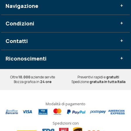
Navigazione
+
Condizioni
+
Contatti
+
Riconoscimenti
+
Oltre
10.000
aziende servite
Preventivi rapidi e
gratuiti
Bozza grafica in
24 ore
Spedizione
gratuita in tutta Italia
Modalità di pagamento
Spedizioni con