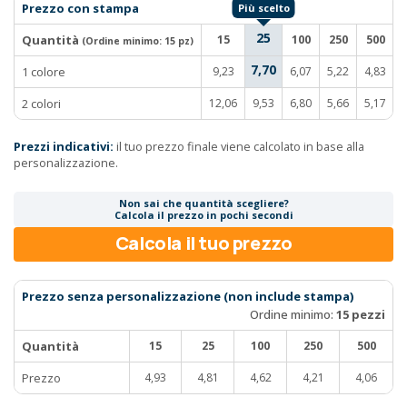
Prezzo con stampa
25
Quantità
15
100
250
500
(Ordine minimo:
15 pz
)
7,70
1 colore
9,23
6,07
5,22
4,83
2 colori
12,06
9,53
6,80
5,66
5,17
Prezzi indicativi:
il tuo prezzo finale viene calcolato in base alla
personalizzazione.
Non sai che quantità scegliere?
Calcola il prezzo in pochi secondi
Calcola il tuo prezzo
Prezzo senza personalizzazione (non include stampa)
Ordine minimo:
15 pezzi
Quantità
15
25
100
250
500
Prezzo
4,93
4,81
4,62
4,21
4,06