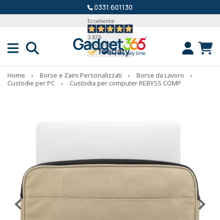
0331 601130
Eccellente
3.879
Recensioni
Home
›
Borse e Zaini Personalizzati
›
Borse da Lavoro
›
Custodie per PC
›
Custodia per computer REBYSS COMP