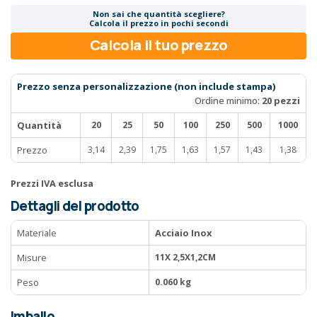
Non sai che quantità scegliere?
Calcola il prezzo in pochi secondi
Calcola il tuo prezzo
Prezzo senza personalizzazione (non include stampa)
Ordine minimo:
20 pezzi
Quantità
20
25
50
100
250
500
1000
Prezzo
3,14
2,39
1,75
1,63
1,57
1,43
1,38
Prezzi IVA esclusa
Dettagli del prodotto
Materiale
Acciaio Inox
Misure
11X 2,5X1,2CM
Peso
0.060 kg
Imballo