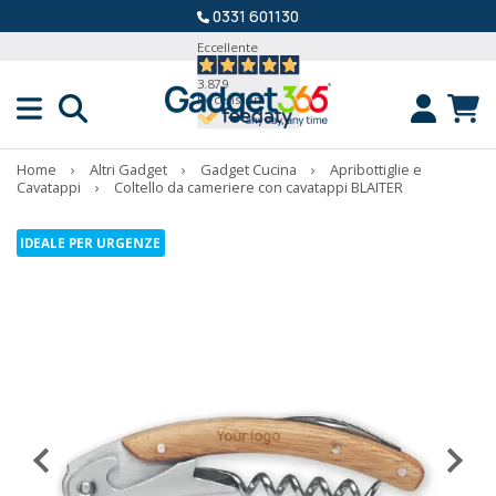
0331 601130
Eccellente
3.879
Recensioni
Home
›
Altri Gadget
›
Gadget Cucina
›
Apribottiglie e
Cavatappi
›
Coltello da cameriere con cavatappi BLAITER
IDEALE PER URGENZE