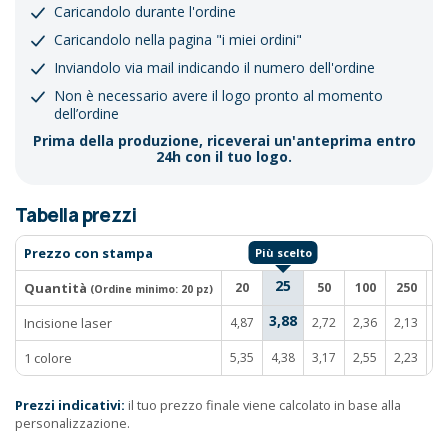
Caricandolo durante l'ordine
Caricandolo nella pagina "i miei ordini"
Inviandolo via mail indicando il numero dell'ordine
Non è necessario avere il logo pronto al momento
dell’ordine
Prima della produzione, riceverai un'anteprima entro
24h con il tuo logo.
Tabella prezzi
Prezzo con stampa
25
Quantità
20
50
100
250
5
(Ordine minimo:
20 pz
)
3,88
Incisione laser
4,87
2,72
2,36
2,13
1,
1 colore
5,35
4,38
3,17
2,55
2,23
1,
Prezzi indicativi:
il tuo prezzo finale viene calcolato in base alla
personalizzazione.