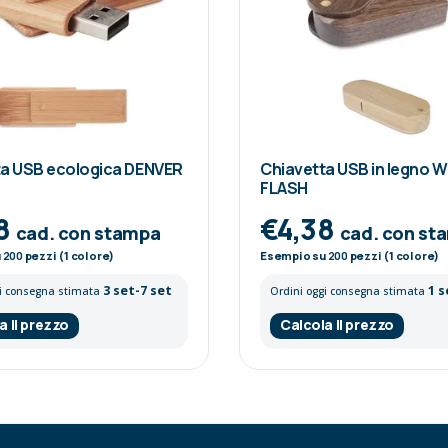
ta USB ecologica DENVER
Chiavetta USB in legno
FLASH
8
€4,38
cad. con stampa
cad. con st
u
200
pezzi (1 colore)
Esempio su
200
pezzi (1 colore)
3 set-7 set
1 s
gi consegna stimata
Ordini oggi consegna stimata
a il prezzo
Calcola il prezzo