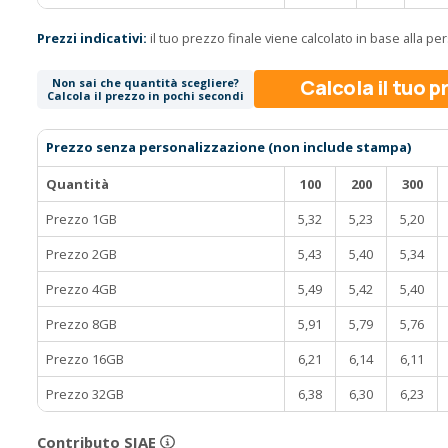
Prezzi indicativi:
il tuo prezzo finale viene calcolato in base alla p
Calcola il tuo 
Non sai che quantità scegliere?
Calcola il prezzo in pochi secondi
Prezzo senza personalizzazione (non include stampa)
Quantità
100
200
300
Prezzo 1GB
5,32
5,23
5,20
Prezzo 2GB
5,43
5,40
5,34
Prezzo 4GB
5,49
5,42
5,40
Prezzo 8GB
5,91
5,79
5,76
Prezzo 16GB
6,21
6,14
6,11
Prezzo 32GB
6,38
6,30
6,23
Contributo SIAE