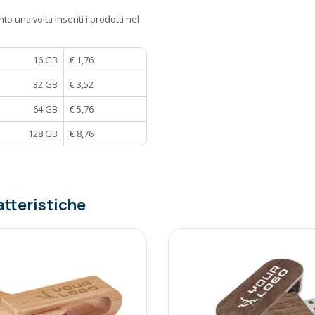
to una volta inseriti i prodotti nel
16 GB
€ 1,76
32 GB
€ 3,52
64 GB
€ 5,76
128 GB
€ 8,76
atteristiche