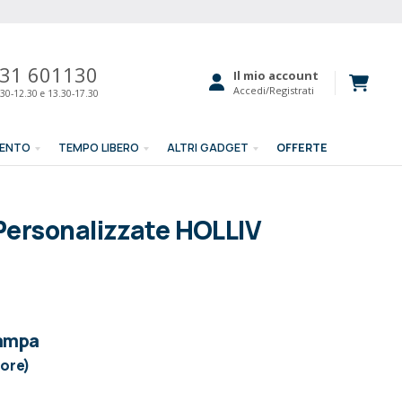
31 601130
Il mio account
Accedi/Registrati
30-12.30 e 13.30-17.30
MENTO
TEMPO LIBERO
ALTRI GADGET
OFFERTE
Personalizzate HOLLIV
tampa
lore)