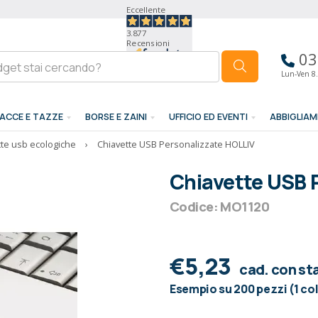
Eccellente
3.877
Recensioni
03
Lun-Ven 8.
ACCE E TAZZE
BORSE E ZAINI
UFFICIO ED EVENTI
ABBIGLIA
tte usb ecologiche
›
Chiavette USB Personalizzate HOLLIV
Chiavette USB 
Codice: MO1120
€5,23
cad. con s
Esempio su 200 pezzi (1 co