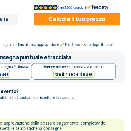
Oltre 3.700 recensioni
Calcola il tuo prezzo
uita
che gratuite fino alla tua approvazione
Produzione solo dopo il tuo ok
nsegna puntuale e tracciata
Merce neutra:
onsegna è stimata
la consegna è stimata
 8 set
tra il 4 set e il 8 set
n evento?
attibilità e ti aiutiamo a rispettare la scadenza
po approvazione della bozza e pagamento: completando
ispetti le tempistiche di consegna.