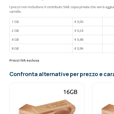
I prezzi non includono il contributo SIAE copia privata che verrà aggiun
carrello.
1 GB
€ 0,00
2 GB
€ 0,24
4 GB
€ 0,48
8 GB
€ 0,96
Prezzi IVA esclusa
Confronta alternative per prezzo e car