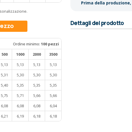
Prima della produzione, 
ersonalizzazione.
Dettagli del prodotto
prezzo
Ordine minimo:
100 pezzi
500
1000
2000
3500
5,13
5,13
5,13
5,13
5,31
5,30
5,30
5,30
5,40
5,35
5,35
5,35
5,75
5,71
5,66
5,66
6,08
6,08
6,08
6,04
6,21
6,19
6,18
6,18