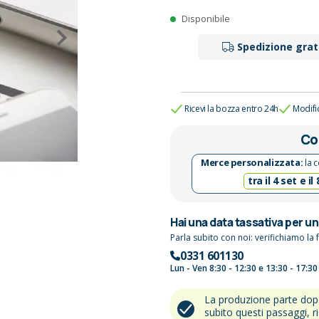
Disponibile
Spedizione grat
Ricevi la bozza entro 24h
Modifi
Co
Merce personalizzata:
la c
tra il 4 set e il
Hai una data tassativa per u
Parla subito con noi: verifichiamo la f
0331 601130
Lun - Ven 8:30 - 12:30 e 13:30 - 17:30
La produzione parte do
subito questi passaggi, r