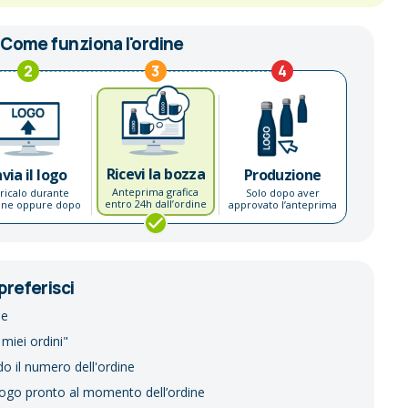
Come funziona l'ordine
2
3
4
Ricevi la bozza
nvia il logo
Produzione
Anteprima grafica
ricalo durante
Solo dopo aver
entro 24h dall’ordine
dine oppure dopo
approvato l’anteprima
preferisci
ne
 miei ordini"
do il numero dell'ordine
logo pronto al momento dell’ordine