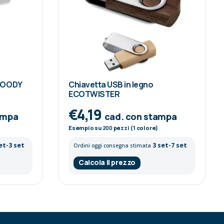
 WOODY
Chiavetta USB in legno
ECOTWISTER
€4,19
ampa
cad. con stampa
Esempio su
200
pezzi (1 colore)
et-3 set
3 set-7 set
Ordini oggi consegna stimata
Calcola il prezzo