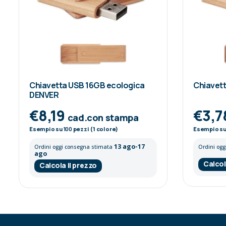
Chiavetta USB 16GB ecologica
Chiavet
DENVER
€8,19
€3,7
cad.con stampa
Esempio su
100
pezzi (1 colore)
Esempio s
13 ago-17
Ordini oggi consegna stimata
Ordini og
ago
Calcol
Calcola il prezzo