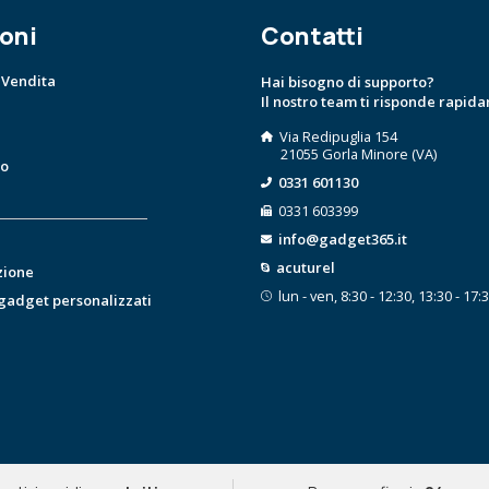
oni
Contatti
 Vendita
Hai bisogno di supporto?
Il nostro team ti risponde rapid
Via Redipuglia 154
21055 Gorla Minore (VA)
to
0331 601130
0331 603399
info@gadget365.it
acuturel
zione
lun - ven, 8:30 - 12:30, 13:30 - 17:
 gadget personalizzati