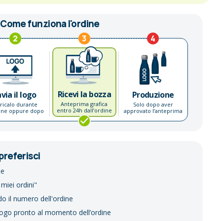
Come funziona l'ordine
2
3
4
Ricevi la bozza
nvia il logo
Produzione
Anteprima grafica
ricalo durante
Solo dopo aver
entro 24h dall’ordine
dine oppure dopo
approvato l’anteprima
preferisci
ne
 miei ordini"
do il numero dell'ordine
logo pronto al momento dell’ordine