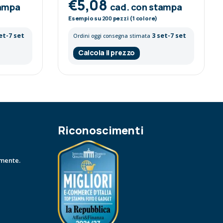
€5,08
tampa
cad. con stampa
Esempio su
200
pezzi (1 colore)
et-7 set
3 set-7 set
Ordini oggi consegna stimata
Calcola il prezzo
Riconoscimenti
amente.