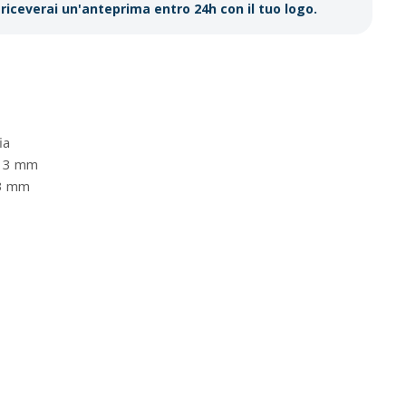
riceverai un'anteprima entro 24h con il tuo logo.
ia
13 mm
3 mm