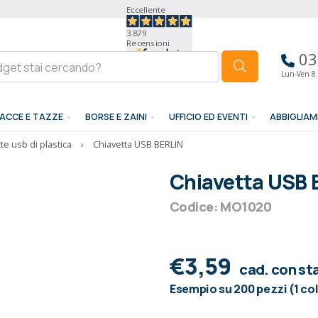
Eccellente
3.879
Recensioni
03
Lun-Ven 8.
ACCE E TAZZE
BORSE E ZAINI
UFFICIO ED EVENTI
ABBIGLIA
te usb di plastica
›
Chiavetta USB BERLIN
Chiavetta USB 
Codice: MO1020
€3,59
cad. con s
Esempio su 200 pezzi (1 co