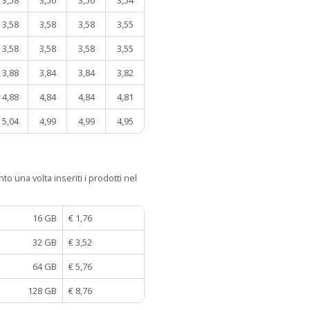
3,58
3,58
3,58
3,55
3,58
3,58
3,58
3,55
3,88
3,84
3,84
3,82
4,88
4,84
4,84
4,81
5,04
4,99
4,99
4,95
to una volta inseriti i prodotti nel
16 GB
€ 1,76
32 GB
€ 3,52
64 GB
€ 5,76
128 GB
€ 8,76