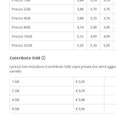
Prezzo 2GB
3,88
3,70
3,70
Prezzo 4GB
3,88
3,70
3,70
Prezzo 8GB
4,14
3,90
3,90
Prezzo 16GB
5,13
4,99
4,99
Prezzo 32GB
5,30
5,10
5,09
Contributo SIAE
I prezzi non includono il contributo SIAE copia privata che verrà aggiun
carrello.
1 GB
€ 0,00
2 GB
€ 0,24
4 GB
€ 0,48
8 GB
€ 0,96