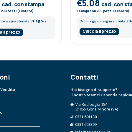
4
€5,08
cad. con stampa
cad. con s
u
200
pezzi (1 colore)
Esempio su
200
pezzi (1 colore)
31 ago-2
3 s
gi consegna stimata
Ordini oggi consegna stimata
Calcola il prezzo
a il prezzo
oni
Contatti
 Vendita
Hai bisogno di supporto?
Il nostro team ti risponde rapid
Via Redipuglia 154
21055 Gorla Minore (VA)
to
0331 601130
0331 603399