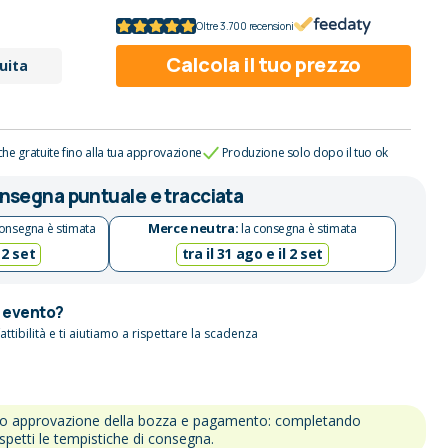
Oltre 3.700 recensioni
Calcola il tuo prezzo
uita
che gratuite fino alla tua approvazione
Produzione solo dopo il tuo ok
nsegna puntuale e tracciata
Merce neutra:
onsegna è stimata
la consegna è stimata
 2 set
tra il 31 ago e il 2 set
n evento?
attibilità e ti aiutiamo a rispettare la scadenza
po approvazione della bozza e pagamento: completando
ispetti le tempistiche di consegna.