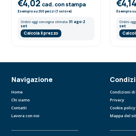
€4,02
€4,1
cad. con stampa
Esempio su
200
pezzi (1 colore)
Esempio s
31 ago-2
Ordini oggi consegna stimata
Ordini og
set
set
Calcola il prezzo
Calcol
Navigazione
Condizi
Home
Condizioni di
Chi siamo
Privacy
Contatti
Cookie policy
Lavora con noi
Mappa del si