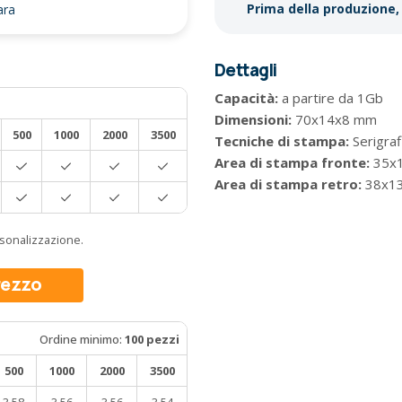
Prima della produzione, 
ara
Dettagli
Capacità:
a partire da 1Gb
Dimensioni:
70x14x8 mm
500
1000
2000
3500
Tecniche di stampa:
Serigraf
Area di stampa fronte:
35x
Area di stampa retro:
38x1
ersonalizzazione.
prezzo
Ordine minimo:
100 pezzi
500
1000
2000
3500
3,58
3,56
3,56
3,54