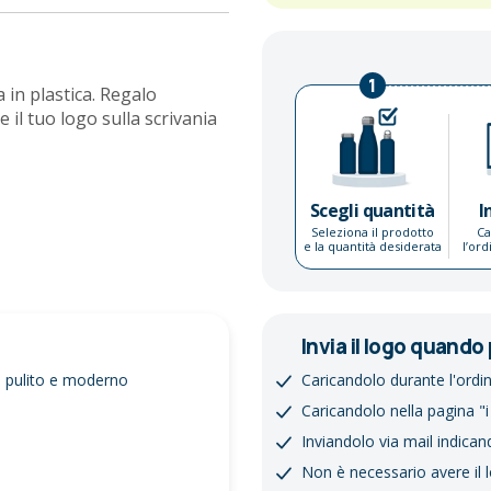
1
a in plastica. Regalo
 il tuo logo sulla scrivania
Scegli quantità
I
Seleziona il prodotto
Ca
e la quantità desiderata
l’or
Invia il logo quando 
gn pulito e moderno
Caricandolo durante l'ordi
Caricandolo nella pagina "i
Inviandolo via mail indican
Non è necessario avere il 