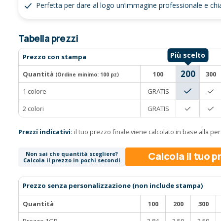
Perfetta per dare al logo un’immagine professionale e chi
Tabella prezzi
Prezzo con stampa
200
Quantità
100
300
(Ordine minimo:
100 pz
)
1 colore
GRATIS
2 colori
GRATIS
Prezzi indicativi:
il tuo prezzo finale viene calcolato in base alla p
Calcola il tuo 
Non sai che quantità scegliere?
Calcola il prezzo in pochi secondi
Prezzo senza personalizzazione (non include stampa)
Quantità
100
200
300
Prezzo 1GB
3,84
3,59
3,59