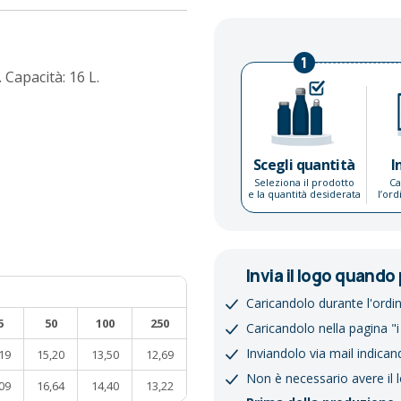
1
 Capacità: 16 L.
Scegli quantità
I
Seleziona il prodotto
Ca
e la quantità desiderata
l’or
Invia il logo quando 
Caricandolo durante l'ordi
5
50
100
250
Caricandolo nella pagina "i
Inviandolo via mail indican
19
15,20
13,50
12,69
Non è necessario avere il 
09
16,64
14,40
13,22