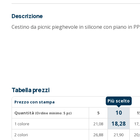
Descrizione
Cestino da picnic pieghevole in silicone con piano in PP.
Tabella prezzi
Prezzo con stampa
10
Quantità
5
1
(Ordine minimo:
5 pz
)
18,28
1 colore
21,08
17,
2 colori
26,88
21,90
20,