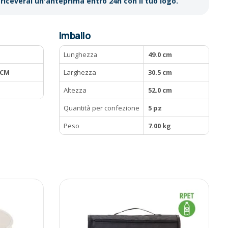
riceverai un'anteprima entro 24h con il tuo logo.
Imballo
Lunghezza
49.0 cm
0CM
Larghezza
30.5 cm
Altezza
52.0 cm
Quantità per confezione
5 pz
Peso
7.00 kg