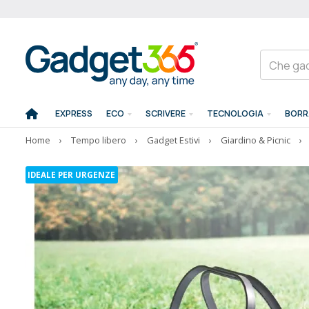
EXPRESS
ECO
SCRIVERE
TECNOLOGIA
BORR
Home
›
Tempo libero
›
Gadget Estivi
›
Giardino & Picnic
›
IDEALE PER URGENZE