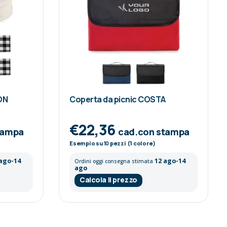
ON
Coperta da picnic COSTA
€22,36
tampa
cad.con stampa
Esempio su
10
pezzi (1 colore)
 ago-14
12 ago-14
Ordini oggi consegna stimata
ago
Calcola il prezzo