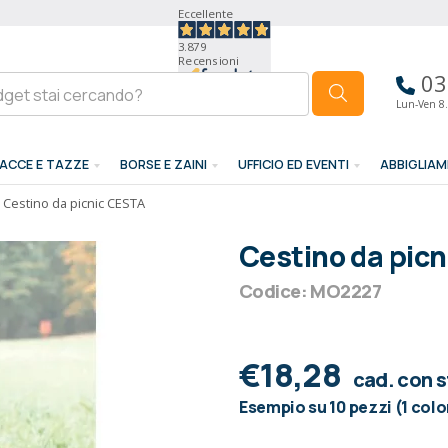
Eccellente
3.879
Recensioni
03
Lun-Ven 8.
ACCE E TAZZE
BORSE E ZAINI
UFFICIO ED EVENTI
ABBIGLIA
Cestino da picnic CESTA
Cestino da pic
Codice: MO2227
€18,28
cad. con 
Esempio su 10 pezzi (1 colo