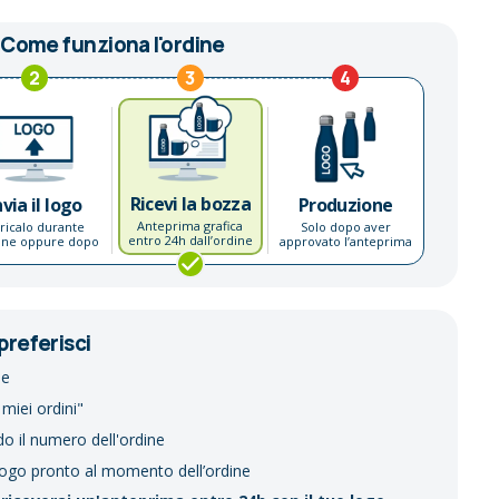
Come funziona l'ordine
2
3
4
Ricevi la bozza
nvia il logo
Produzione
Anteprima grafica
ricalo durante
Solo dopo aver
entro 24h dall’ordine
dine oppure dopo
approvato l’anteprima
preferisci
ne
 miei ordini"
do il numero dell'ordine
logo pronto al momento dell’ordine