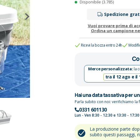
Disponibile (3.785)
Spedizione grat
Vuoi provare prima di ac
Ordina un campione n
Ricevi la bozza entro 24h
Modifi
Co
Merce personalizzata:
la c
tra il 12 ago e il
Hai una data tassativa per u
Parla subito con noi: verifichiamo la f
0331 601130
Lun - Ven 8:30 - 12:30 e 13:30 - 17:30
La produzione parte do
subito questi passaggi, r