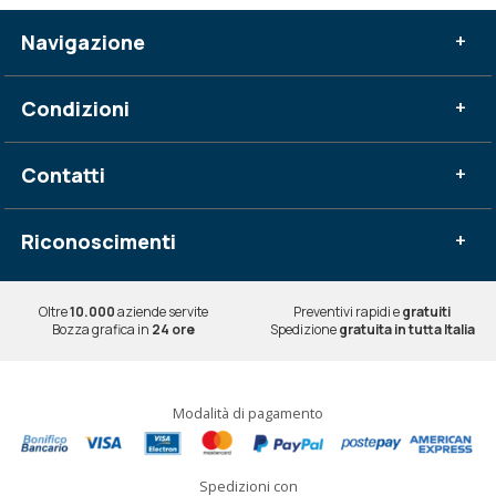
Navigazione
+
Condizioni
+
Contatti
+
Riconoscimenti
+
Oltre
10.000
aziende servite
Preventivi rapidi e
gratuiti
Bozza grafica in
24 ore
Spedizione
gratuita in tutta Italia
Modalità di pagamento
Spedizioni con