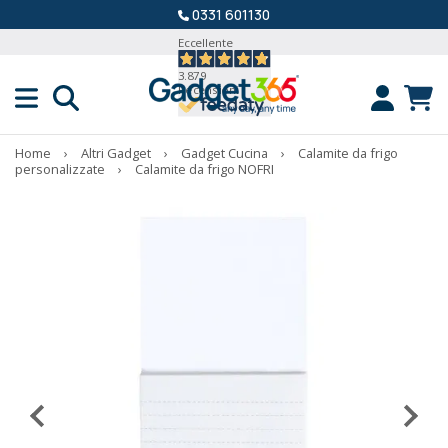
0331 601130
Eccellente
3.879
Recensioni
Home
›
Altri Gadget
›
Gadget Cucina
›
Calamite da frigo
personalizzate
›
Calamite da frigo NOFRI