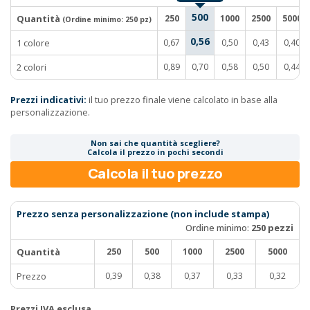
500
Quantità
250
1000
2500
5000
(Ordine minimo:
250 pz
)
0,56
1 colore
0,67
0,50
0,43
0,40
2 colori
0,89
0,70
0,58
0,50
0,44
Prezzi indicativi:
il tuo prezzo finale viene calcolato in base alla
personalizzazione.
Non sai che quantità scegliere?
Calcola il prezzo in pochi secondi
Calcola il tuo prezzo
Prezzo senza personalizzazione (non include stampa)
Ordine minimo:
250 pezzi
Quantità
250
500
1000
2500
5000
Prezzo
0,39
0,38
0,37
0,33
0,32
Prezzi IVA esclusa