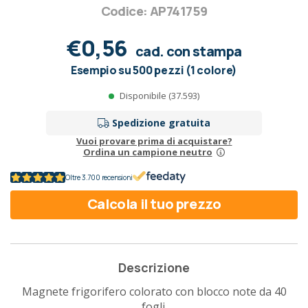
Codice: AP741759
€0,56
cad. con stampa
Esempio su 500 pezzi (1 colore)
Disponibile (37.593)
Spedizione gratuita
Vuoi provare prima di acquistare?
Ordina un campione neutro
Oltre 3.700 recensioni
Calcola il tuo prezzo
Descrizione
Magnete frigorifero colorato con blocco note da 40
fogli.