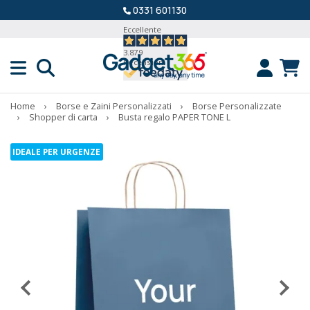
0331 601130
Eccellente
3.879
Recensioni
Home
›
Borse e Zaini Personalizzati
›
Borse Personalizzate
›
Shopper di carta
›
Busta regalo PAPER TONE L
IDEALE PER URGENZE