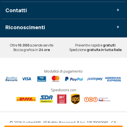
Contatti
+
Riconoscimenti
+
Oltre
10.000
aziende servite
Preventivi rapidi e
gratuiti
Bozza grafica in
24 ore
Spedizione
gratuita in tutta Italia
Modalità di pagamento
Spedizioni con
© 2026 Gadget365. All Rights Reserved. P.Iva: 10579030965 - C.F.: