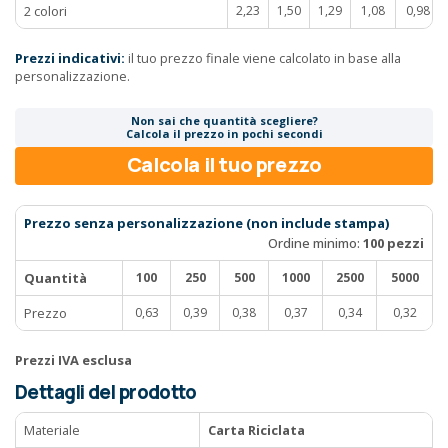
2 colori
2,23
1,50
1,29
1,08
0,98
Prezzi indicativi:
il tuo prezzo finale viene calcolato in base alla
personalizzazione.
Non sai che quantità scegliere?
Calcola il prezzo in pochi secondi
Calcola il tuo prezzo
Prezzo senza personalizzazione (non include stampa)
Ordine minimo:
100 pezzi
Quantità
100
250
500
1000
2500
5000
Prezzo
0,63
0,39
0,38
0,37
0,34
0,32
Prezzi IVA esclusa
Dettagli del prodotto
Materiale
Carta Riciclata