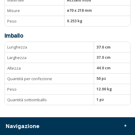
Materiale
Acciaio inox
Misure
ø70 x 218 mm
Peso
0.253 kg
Imballo
Lunghezza
37.0 cm
Larghezza
37.0 cm
Altezza
44.0 cm
Quantità per confezione
50 pz
Peso
12.00 kg
Quantità sottoimballo
1 pz
Navigazione
+