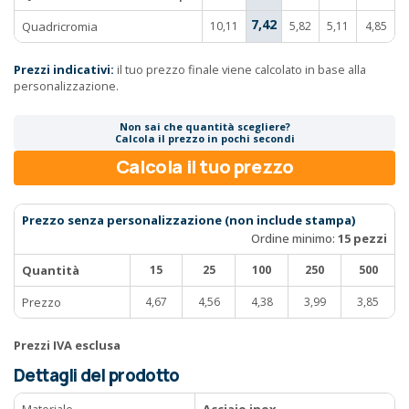
7,42
Quadricromia
10,11
5,82
5,11
4,85
Prezzi indicativi:
il tuo prezzo finale viene calcolato in base alla
personalizzazione.
Non sai che quantità scegliere?
Calcola il prezzo in pochi secondi
Calcola il tuo prezzo
Prezzo senza personalizzazione (non include stampa)
Ordine minimo:
15 pezzi
Quantità
15
25
100
250
500
Prezzo
4,67
4,56
4,38
3,99
3,85
Prezzi IVA esclusa
Dettagli del prodotto