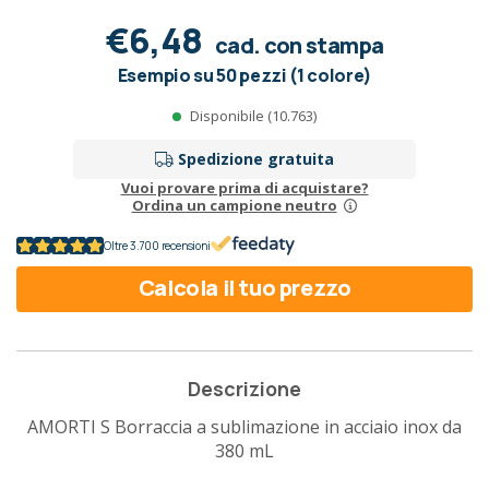
€6,48
cad. con stampa
Esempio su 50 pezzi (1 colore)
Disponibile (10.763)
Spedizione gratuita
Vuoi provare prima di acquistare?
Ordina un campione neutro
Oltre 3.700 recensioni
Calcola il tuo prezzo
Descrizione
AMORTI S Borraccia a sublimazione in acciaio inox da
380 mL