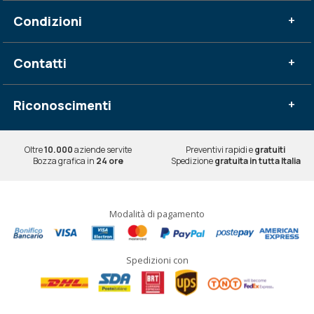
Condizioni
+
Contatti
+
Riconoscimenti
+
Oltre
10.000
aziende servite
Preventivi rapidi e
gratuiti
Bozza grafica in
24 ore
Spedizione
gratuita in tutta Italia
Modalità di pagamento
Spedizioni con