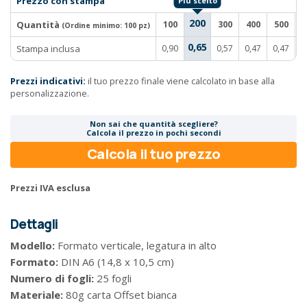
Prezzo con stampa
200
Quantità
100
300
400
500
1
(Ordine minimo:
100 pz
)
0,65
Stampa inclusa
0,90
0,57
0,47
0,47
0
Prezzi indicativi:
il tuo prezzo finale viene calcolato in base alla
personalizzazione.
Non sai che quantità scegliere?
Calcola il prezzo in pochi secondi
Calcola il tuo prezzo
Prezzi IVA esclusa
Dettagli
Modello:
Formato verticale, legatura in alto
Formato:
DIN A6 (14,8 x 10,5 cm)
Numero di fogli:
25 fogli
Materiale:
80g carta Offset bianca