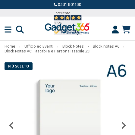
0331 601130
Eccellente
3.879
Recensioni
Home
›
Ufficio ed Eventi
›
Block Notes
›
Block notes A6
›
Block Notes A6: Tascabile e Personalizzabile 25F
PIÙ SCELTO