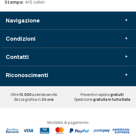
Stampa:
4/0 colori
Navigazione
+
Condizioni
+
Contatti
+
Riconoscimenti
+
Oltre
10.000
aziende servite
Preventivi rapidi e
gratuiti
Bozza grafica in
24 ore
Spedizione
gratuita in tutta Italia
Modalità di pagamento